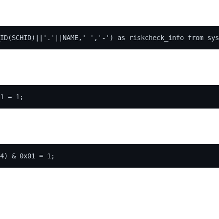
ID(SCHID)||
'.'
||
NAME
,
' '
,
'-'
) 
as
 riskcheck_info 
from
 sys
1
 = 
1
4
) & 
0
x01 = 
1