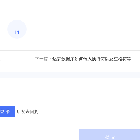
11
据库-按天批量创建间隔分区表
下一篇：
达梦数据库如何传入换行符以及空格符等
登 录
后发表回复
提 交