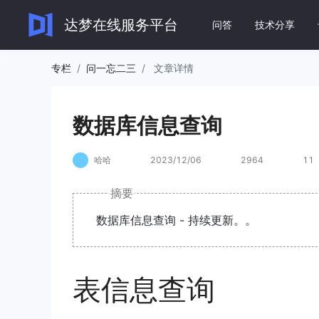
数据库信息查询
达梦在线服务平台
问答
技术分享
专栏
/
问一忘二三
/
文章详情
达梦数
数据库信息查询
DM8 快
快速实现数
哈哈
2023/12/06
2964
11
文档
DM8 运
摘要
全面了解和使用达梦系列产
全面了解 D
品。
数据库信息查询 - 持续更新。。
DM8 应
全面了解 
查看全部文档
→
表信息查询