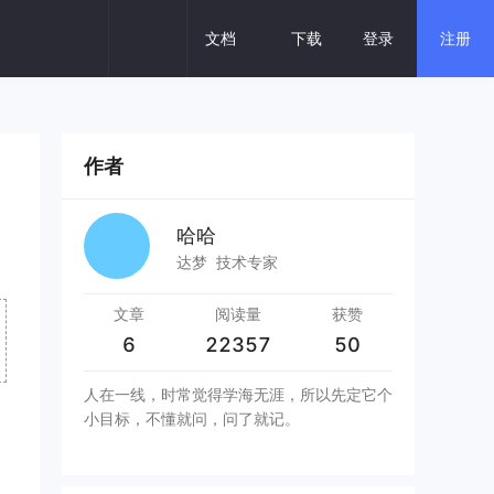
评 论
文档
下载
登录
注册
热门搜索
分布式
数据库一体机
云数据库
作者
建设银行
保险核心
密集交易
哈哈
达梦
技术专家
文章
阅读量
获赞
6
22357
50
人在一线，时常觉得学海无涯，所以先定它个