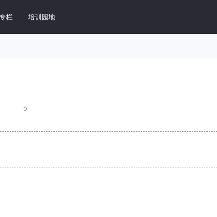
专栏
培训园地
据库管理系统 DM8
速上手
DM8 SQL开发指南
据库操作
掌握 DM8 SQL 优化核心技能
0
维指南
DM 常见问题
M8 日常运维工作
总结实践过程中的场景问题
用开发指南
DM8 产品手册
DM8 环境配置和开发用例
DM8 全系列产品手册