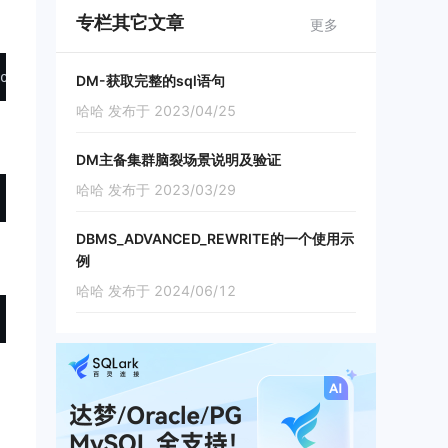
专栏其它文章
更多
objects 
where
 (INFO3 >> 
49
) & 
0x01
 = 
1
AND
 SUBTYPE$ = 
'U
DM-获取完整的sql语句
哈哈 发布于 2023/04/25
DM主备集群脑裂场景说明及验证
哈哈 发布于 2023/03/29
DBMS_ADVANCED_REWRITE的一个使用示
例
哈哈 发布于 2024/06/12