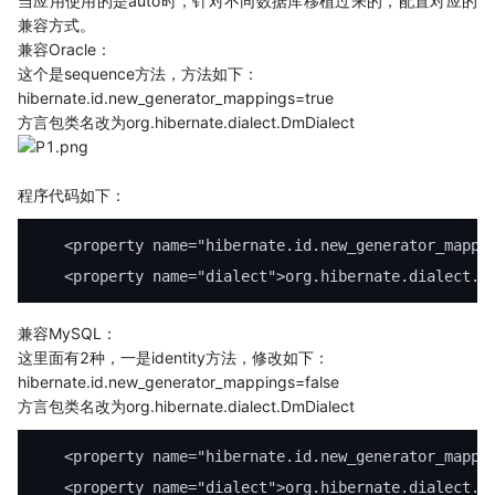
当应用使用的是auto时，针对不同数据库移植过来的，配置对应的
兼容方式。
兼容Oracle：
这个是sequence方法，方法如下：
hibernate.id.new_generator_mappings=true
方言包类名改为org.hibernate.dialect.DmDialect
程序代码如下：
    <
property
 name
=
"hibernate.id.new_generator_mappi
    <
property
 name
=
"dialect"
>org.hibernate.dialect.D
兼容MySQL：
这里面有2种，一是identity方法，修改如下：
hibernate.id.new_generator_mappings=false
方言包类名改为org.hibernate.dialect.DmDialect
    <
property
 name
=
"hibernate.id.new_generator_mappi
    <
property
 name
=
"dialect"
>org.hibernate.dialect.D