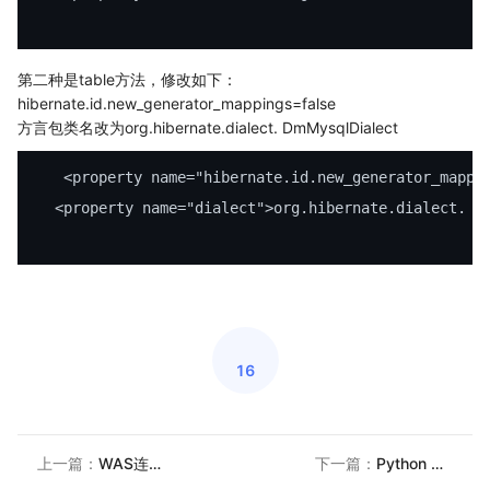
第二种是table方法，修改如下：
hibernate.id.new_generator_mappings=false
方言包类名改为org.hibernate.dialect. DmMysqlDialect
    <
property
 name
=
"hibernate.id.new_generator_mappi
   <
property
 name
=
"dialect"
>org.hibernate.dialect. D
16
上一篇：
WAS连接达梦
下一篇：
Python 连接达梦数据库