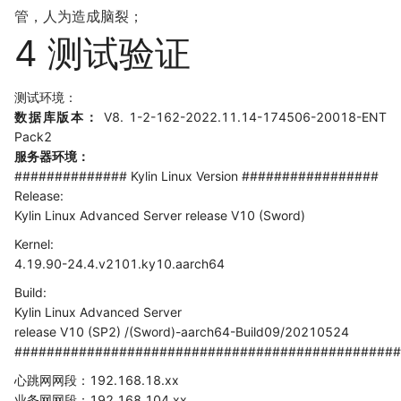
管，人为造成脑裂；
4 测试验证
测试环境：
数据库版本：
V8. 1-2-162-2022.11.14-174506-20018-ENT
Pack2
服务器环境：
############## Kylin Linux Version #################
Release:
Kylin Linux Advanced Server release V10 (Sword)
Kernel:
4.19.90-24.4.v2101.ky10.aarch64
Build:
Kylin Linux Advanced Server
release V10 (SP2) /(Sword)-aarch64-Build09/20210524
################################################
心跳网网段：192.168.18.xx
业务网网段：192.168.104.xx