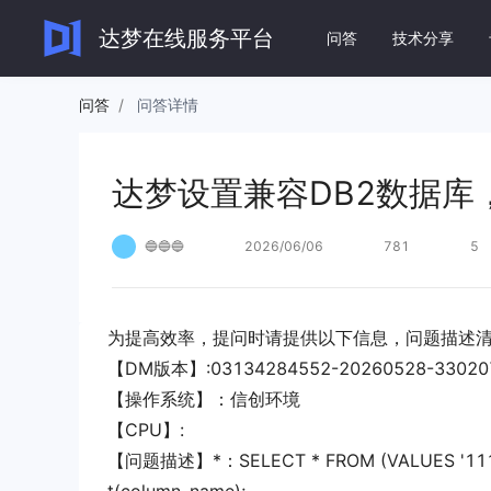
达梦设置兼容DB2数据库，还是无法使用value
达梦在线服务平台
问答
技术分享
问答
/
问答详情
达梦数
达梦设置兼容DB2数据库，
DM8 快
快速实现数
🔵🔵🔵
2026/06/06
781
5
文档
DM8 运
全面了解和使用达梦系列产
全面了解 D
品。
为提高效率，提问时请提供以下信息，问题描述
DM8 应
【DM版本】:03134284552-20260528-33020
全面了解 
查看全部文档
→
【操作系统】：信创环境
【CPU】:
【问题描述】*：SELECT * FROM (VALUES '111', '222'