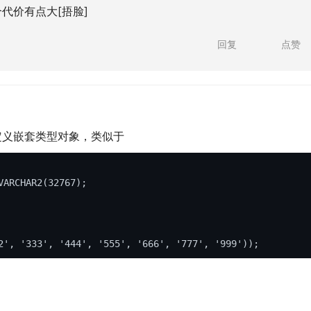
代价有点大[捂脸]
回复
点赞
定义嵌套类型对象，类似于
VARCHAR2(
32767
);

2'
, 
'333'
, 
'444'
, 
'555'
, 
'666'
, 
'777'
, 
'999'