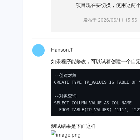
项目现在要切换，使用这两个
发布于
2026/06/11 15:56
Hanson.T
如果程序能修改，可以试着创建一个自
--创建对象
CREATE
TYPE
 TP_VALUES 
IS
TABLE
OF
 
--对象查询
SELECT
 COLUMN_VALUE 
AS
 COL_NAME

FROM
TABLE
(TP_VALUES( 
'111'
, 
'22
测试结果是下面这样