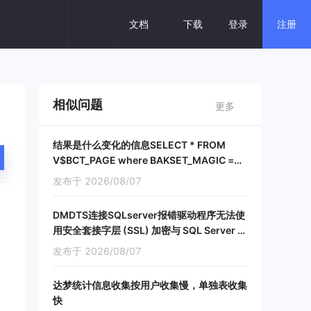
回 复
文档
下载
登录
注册
热门搜索
分布式
数据库一体机
云数据库
相似问题
更多
建设银行
保险核心
密集交易
结果是什么变化的信息SELECT * FROM
V$BCT_PAGE where BAKSET_MAGIC =
728523815;
发布于 2026/08/07
DMDTS连接SQLserver报错驱动程序无法使
用安全套接字层 (SSL) 加密与 SQL Server 建
立安全连接
发布于 2026/08/07
达梦统计信息收集按用户收集慢，单独表收集
快