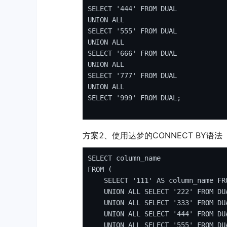
SELECT
'444'
FROM
UNION
ALL
SELECT
'555'
FROM
UNION
ALL
SELECT
'666'
FROM
UNION
ALL
SELECT
'777'
FROM
UNION
ALL
SELECT
'999'
FROM
 DUAL;

方案2、使用达梦的CONNECT BY语法
SELECT
column_name
FROM
 (

SELECT
'111'
AS
column_name
FR
UNION
ALL
SELECT
'222'
FROM
 DUA
UNION
ALL
SELECT
'333'
FROM
 DUA
UNION
ALL
SELECT
'444'
FROM
 DUA
UNION
ALL
SELECT
'555'
FROM
 DUA