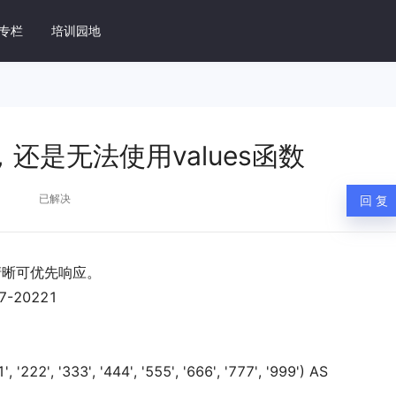
s函数
专栏
培训园地
据库管理系统 DM8
还是无法使用values函数
速上手
DM8 SQL开发指南
据库操作
掌握 DM8 SQL 优化核心技能
已解决
回 复
维指南
DM 常见问题
M8 日常运维工作
总结实践过程中的场景问题
清晰可优先响应。
用开发指南
DM8 产品手册
7-20221
DM8 环境配置和开发用例
DM8 全系列产品手册
, '333', '444', '555', '666', '777', '999') AS