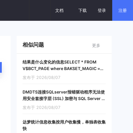
回 复
文档
下载
登录
注册
热门搜索
分布式
数据库一体机
云数据库
相似问题
更多
建设银行
保险核心
密集交易
结果是什么变化的信息SELECT * FROM
V$BCT_PAGE where BAKSET_MAGIC =
728523815;
发布于 2026/08/07
DMDTS连接SQLserver报错驱动程序无法使
用安全套接字层 (SSL) 加密与 SQL Server 建
立安全连接
发布于 2026/08/07
达梦统计信息收集按用户收集慢，单独表收集
快