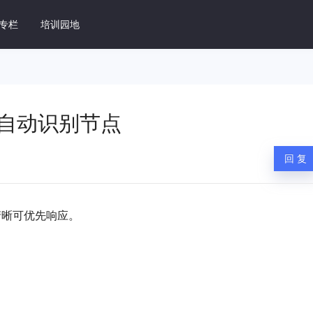
专栏
培训园地
据库管理系统 DM8
法自动识别节点
速上手
DM8 SQL开发指南
据库操作
掌握 DM8 SQL 优化核心技能
1
回 复
维指南
DM 常见问题
M8 日常运维工作
总结实践过程中的场景问题
清晰可优先响应。
用开发指南
DM8 产品手册
DM8 环境配置和开发用例
DM8 全系列产品手册