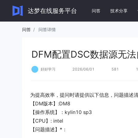
DFM配置DSC数据源无法自动识别节点
达梦在线服务平台
问答
技术分享
问答
/
问答详情
达梦数
DFM配置DSC数据源无
DM8 快
快速实现数
好好学习
2026/06/01
581
文档
DM8 运
全面了解和使用达梦系列产
全面了解 D
品。
为提高效率，提问时请提供以下信息，问题描述
DM8 应
【DM版本】:DM8
全面了解 
查看全部文档
→
【操作系统】：kylin10 sp3
【CPU】: intel
【问题描述】*：