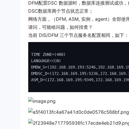
DFM配置DSC 数据源时，数据库连接测试成功
DSC数据库两个节点状态正常；
网络方面，（DFM, ASM, 实例，agent）全部
请问，可能啥问题，如何排查？
当前 DIS/DFM 三个节点服务名配置相同，如下：
TIME ZONE=(
480
)

LANGUAGE=(CN)

DMDW_S=(
192.168.169.193
:
5246,192.168
.
169.1
DMDSC_D=(
172.168.169.195
:
5236,172.168
.
169.
ASM_D=(
172.168.169.195
:
9349,172.168
.
169.19