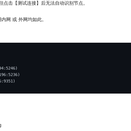
，但点击【测试连接】后无法自动识别节点。
使用内网 或 外网均如此。
94:5246
)

196:5236
)

6:9351
)
