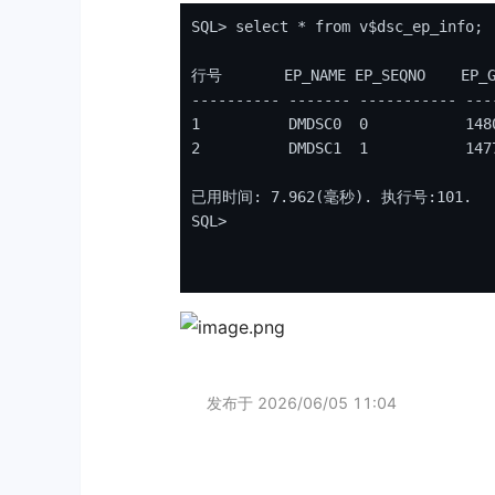
SQL
> 
select
*
from
v$dsc_ep_info;
行号
EP_NAME
EP_SEQNO
EP_
--
-
-
-
-
-
-
-
-
 --
-
-
-
-
-
 --
-
-
-
-
-
-
-
-
-
 --
-
1
DMDSC0
0
148
2
DMDSC1
1
147
已用时间:
7
.
962(毫秒)
.
执行号:101
.
SQL
>

发布于
2026/06/05 11:04