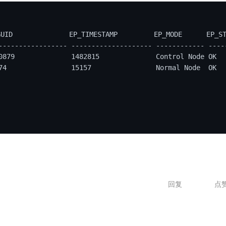
GUID
EP_TIMESTAMP
EP_MODE
EP_S
-
-
-
-
-
-
-
-
-
-
-
-
-
-
-
-
-
 --
-
-
-
-
-
-
-
-
-
-
-
-
-
-
-
-
-
-
 --
-
-
-
-
-
-
-
-
-
-
 --
-
-
0879
1482815
Control
Node
OK
74
15157
Normal
Node
OK
回复
点