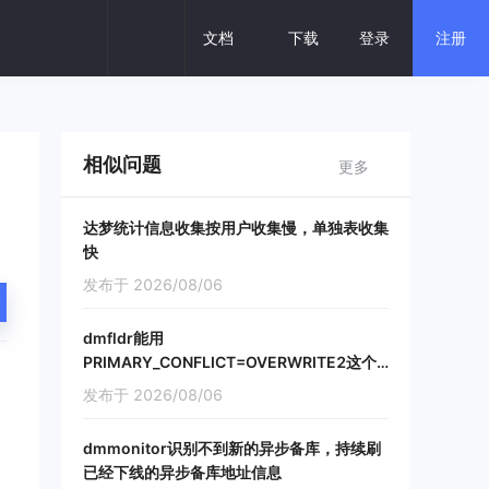
回 复
文档
下载
登录
注册
热门搜索
分布式
数据库一体机
云数据库
相似问题
更多
建设银行
保险核心
密集交易
达梦统计信息收集按用户收集慢，单独表收集
快
发布于 2026/08/06
dmfldr能用
PRIMARY_CONFLICT=OVERWRITE2这个
参数吗，如果不能的话dmfldr怎么处理增量
发布于 2026/08/06
主键冲突
dmmonitor识别不到新的异步备库，持续刷
已经下线的异步备库地址信息