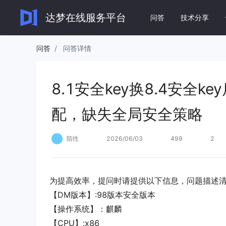
8.1安全key换8.4安全key后，插入、删除
达梦在线服务平台
问答
技术分享
问答
/
问答详情
达梦数
8.1安全key换8.4安全
DM8 快
快速实现数
配，缺失全局安全策略
文档
DM8 运
陌徃
2026/06/03
499
2
全面了解和使用达梦系列产
全面了解 D
品。
DM8 应
全面了解 
为提高效率，提问时请提供以下信息，问题描述
查看全部文档
→
【DM版本】:98版本安全版本
【操作系统】：麒麟
【CPU】:x86