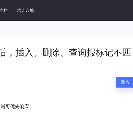
、查询报标记不匹配，缺失全局安全策略
专栏
培训园地
据库管理系统 DM8
key后，插入、删除、查询报标记不匹
速上手
DM8 SQL开发指南
据库操作
掌握 DM8 SQL 优化核心技能
维指南
DM 常见问题
回 复
M8 日常运维工作
总结实践过程中的场景问题
用开发指南
DM8 产品手册
DM8 环境配置和开发用例
DM8 全系列产品手册
清晰可优先响应。