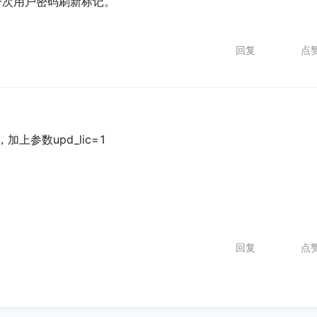
一次用户密码刷新标记。
回复
点
上参数upd_lic=1
回复
点