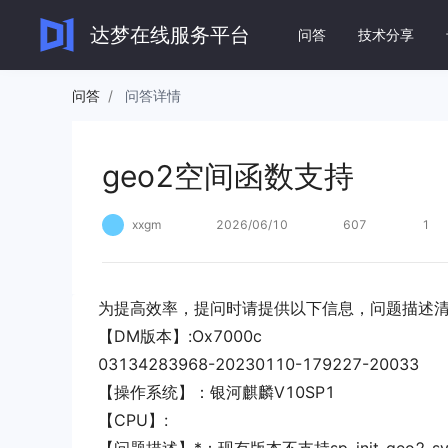
geo2空间函数支持
达梦在线服务平台
问答
技术分享
问答
/
问答详情
达梦数
geo2空间函数支持
DM8 快
快速实现数
xxgm
2026/06/10
607
1
文档
DM8 运
全面了解和使用达梦系列产
全面了解 D
品。
为提高效率，提问时请提供以下信息，问题描述
DM8 应
【DM版本】:Ox7000c
全面了解 
查看全部文档
→
03134283968-20230110-179227-20033
【操作系统】：银河麒麟V10SP1
【CPU】: