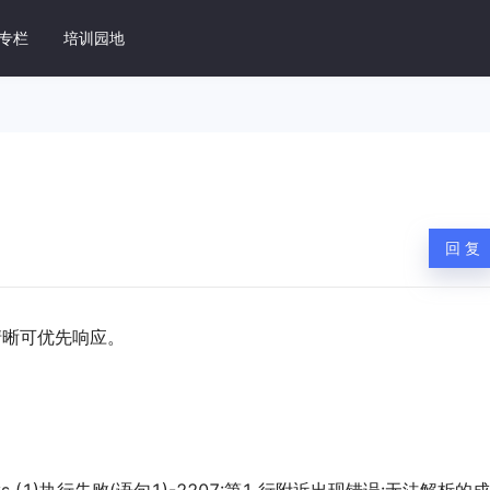
专栏
培训园地
据库管理系统 DM8
速上手
DM8 SQL开发指南
据库操作
掌握 DM8 SQL 优化核心技能
回 复
维指南
DM 常见问题
M8 日常运维工作
总结实践过程中的场景问题
清晰可优先响应。
用开发指南
DM8 产品手册
DM8 环境配置和开发用例
DM8 全系列产品手册