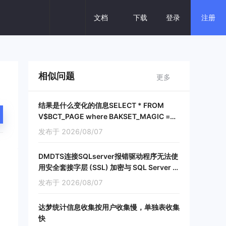
回 复
文档
下载
登录
注册
热门搜索
分布式
数据库一体机
云数据库
相似问题
更多
建设银行
保险核心
密集交易
结果是什么变化的信息SELECT * FROM
V$BCT_PAGE where BAKSET_MAGIC =
728523815;
发布于 2026/08/07
DMDTS连接SQLserver报错驱动程序无法使
用安全套接字层 (SSL) 加密与 SQL Server 建
立安全连接
发布于 2026/08/07
达梦统计信息收集按用户收集慢，单独表收集
快