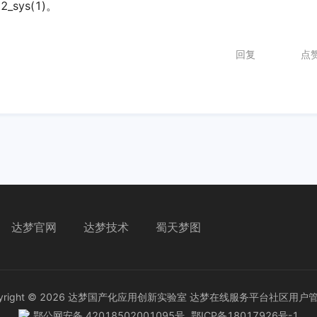
_sys(1)。
回复
点
达梦官网
达梦技术
蜀天梦图
right ©
2026
达梦国产化应用创新实验室
达梦在线服务平台社区用户
鄂公网安备 42018502001095号
鄂ICP备18017926号-1