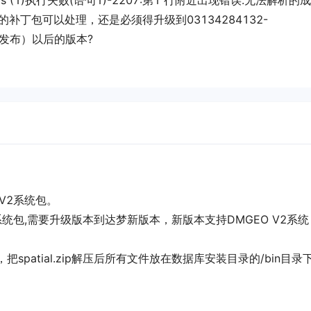
ys (1)执行失败(语句1)-2207:第1 行附近出现错误:无法解析的成
此版本的补丁包可以处理，还是必须得升级到03134284132-
26日发布）以后的版本?
V2系统包。
系统包,需要升级版本到达梦新版本，新版本支持DMGEO V2系统
p，把spatial.zip解压后所有文件放在数据库安装目录的/bin目录