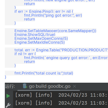
		return

	}

	if err := Engine.Ping(); err != nil {

		fmt.Println("ping got error:", err)

		return

	}

	Engine.SetTableMapper(core.SameMapper{})

	Engine.ShowSQL(true)

	Engine.SetMaxOpenConns(5)

	Engine.SetMaxIdleConns(5)

	total, err := Engine.Table("PRODUCTION.PRODUCT").Count(&Person{})

	if nil != err {

		fmt.Println(`engine query got error:`, err.Error())

		return

	}

	fmt.Println("total count is:",total)

}
