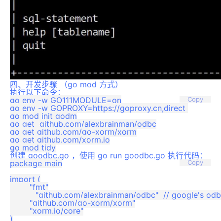
四、开发步骤 （go mod 方式）
执行以下命令：
go env -w GO111MODULE=on

Copy
go env -w GOPROXY=https://goproxy.cn,direct 

go mod init godm

go get  github.com/alexbrainman/odbc

go get github.com/go-xorm/xorm

go get github.com/xorm.io

创建 goodbc.go ，使用 go run goodbc.go 执行代码：
package main

Copy
import (

	"fmt"

	_ "github.com/alexbrainman/odbc"  // google's odbc driver

	"github.com/go-xorm/xorm"

	"xorm.io/core"

)
