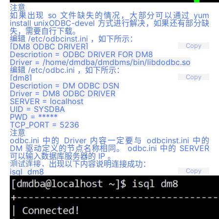
注意
如果出现 so 文件缺失的情况，大部分可以通过 yum
install unixODBC-devel 方式进行解决，如果还有部分缺
失，需要自行下载。
编辑
/etc/odbcinst.ini
，如下所示：
[DM8 ODBC DRIVER]

Copy
Description = ODBC DRIVER FOR DM8

编辑
/etc/odbc.ini
，如下所示：
[dm8]

Copy
Description = DM ODBC DSN

Driver = DM8 ODBC DRIVER

SERVER = localhost

UID = SYSDBA

PWD = *****

注意
odbc.ini 中的 Driver 内容一定要与 odbcinst.ini 中的
DM 驱动定义的节点名称相同。 odbc.ini 中的 SERVER
可以输入数据库服务器的 IP 。
测试连接，出现以下内容说明连接成功：
Copy