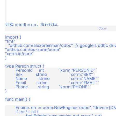
创建 goodbc.go，执行代码。
                                                                                    
Copy
import (

"fmt"

_ "github.com/alexbrainman/odbc"  // google's odbc driv
"github.com/go-xorm/xorm"

"xorm.io/core"

)

type Person struct {

	PersonId     int		 `xorm:"PERSONID"`

	Sex          string		 `xorm:"SEX"`

	Name         string		 `xorm:"NAME"`

	Email        string		 `xorm:"EMAIL"`

	Phone        string 	 `xorm:"PHONE"`

}

func main() {

	Engine, err := xorm.NewEngine("odbc", "driver={DM8 ODBC DRIVER};server=192.168.40.1:5237;database=DM8;uid=SYSDBA;pwd=*****;charset=utf8")

	if err != nil {

		fmt.Println("new engine got error:", err)
