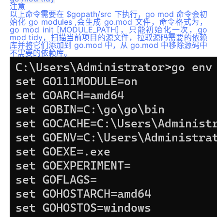
注意
以上命令需要在 $gopath/src 下执行，go mod 命令会初
始化 go modules ,会生成 go.mod 文件，命令格式为，
go mod init [MODULE_PATH]，只能初始化一次，go
mod tidy，扫描当前项目的源文件，拉取源码需要的依赖
库并将它们添加到 go.mod 中，从 go.mod 中移除源码中
不需要的依赖库。