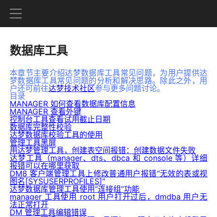
数据库工具
本章节主要介绍达梦数据库工具常见问题，为用户提供达
梦数据库工具常见问题的分析和解决思路。除此之外，用
户还可前往
达梦技术社区
参与更多问题讨论。
目录
MANAGER 如何查看数据库配置信息
MANAGER 查看外键
控制台工具查看试用截止日期
数据库完整性校验
达梦数据库校验工具的使用
管理工具黑屏
用达梦管理工具，创建表空间报错：创建数据文件失败
达梦工具（manager、dts、dbca 和 console 等）详细
报错可以在哪里获取
DM8 客户端管理工具上修改普通用户报错“无效的表或视
图名[SYSUSERPROFILES]​"
达梦数据库管理工具使用“连接组”功能
manager 工具使用 root 用户打开过后，dmdba 用户无
法正常打开
DM 管理工具编辑错误