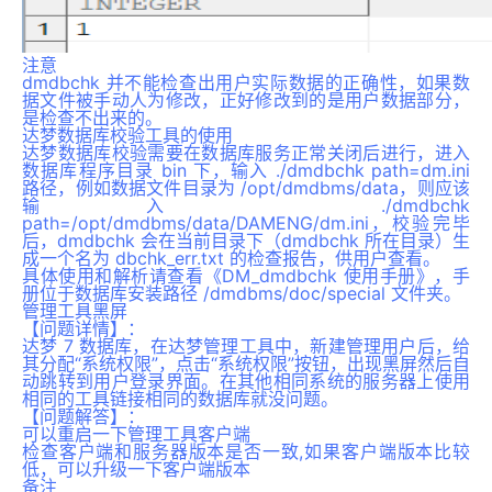
注意
dmdbchk 并不能检查出用户实际数据的正确性，如果数
据文件被手动人为修改，正好修改到的是用户数据部分，
是检查不出来的。
达梦数据库校验工具的使用
达梦数据库校验需要在数据库服务正常关闭后进行，进入
数据库程序目录 bin 下，输入 ./dmdbchk path=dm.ini
路径，例如数据文件目录为 /opt/dmdbms/data，则应该
输入
./dmdbchk
path=/opt/dmdbms/data/DAMENG/dm.ini
，校验完毕
后，dmdbchk 会在当前目录下（dmdbchk 所在目录）生
成一个名为 dbchk_err.txt 的检查报告，供用户查看。
具体使用和解析请查看《DM_dmdbchk 使用手册》，手
册位于
数据库安装路径
/dmdbms/doc/special
文件夹。
管理工具黑屏
【问题详情】：
达梦 7 数据库，在达梦管理工具中，新建管理用户后，给
其分配“系统权限”，点击“系统权限”按钮，出现黑屏然后自
动跳转到用户登录界面。在其他相同系统的服务器上使用
相同的工具链接相同的数据库就没问题。
【问题解答】：
可以重启一下管理工具客户端
检查客户端和服务器版本是否一致,如果客户端版本比较
低，可以升级一下客户端版本
备注