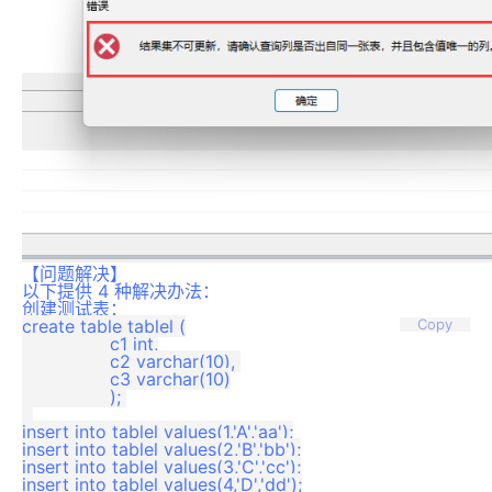
【问题解决】
以下提供 4 种解决办法：
创建测试表：
create table tablel (

Copy
                c1 int,

                c2 varchar(10), 

                c3 varchar(10)

                ); 

insert into tablel values(1,'A','aa');

insert into tablel values(2,'B','bb');

insert into tablel values(3,'C','cc');

insert into tablel values(4,'D','dd');
