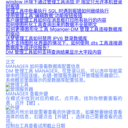
window 环境下通过管理工具添加 IP 限定只允许本机登录
时报错
管理工具中批量执行 SQL 时遇到报错如何继续执行
使用管理工具“编辑数据”功能按钮报错
客户端管理工具如何在消息框打印所有执行的内容
如何使图形化工具查询出来的数据不全是明文
如何更换图形化工具 Mganger-DM 管理工具连接数据库
的驱动
达梦管理工具如何禁用 IPV6 登录数据库
在不支持图形化界面的情况下，如何使用 dts 工具连接源
数据库生成评估报告？
DM 管理工具如何支持查询结果显示大字段内容
正文
MANAGER 如何查看数据库配置信息
DM 管理工具 MANAGER，在登录以后，可以选中导航菜
单中的顶层连接，右键-管理服务器打开管理服务器窗口，
系统概览里面展示的是数据库配置信息。
MANAGER 查看外键
在模式中找到对应的模式，点开表，找到你想要查看的
表，点开【键】。
如图片所示就是需要查看的外键信息，如果想要继续查看
具体的信息，右键点击【外键】，选择自己需要查看的选
项。
控制台工具查看试用截止日期