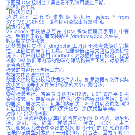
下图是 DM 控制台工具查看不到试用截止日期。
【解决方法】
：
通过管理工具登陆数据库执行
select * from
SYS."V$LICENSE";
语句即可查找出有效时间。
V$license 字段信息可在《DM 系统管理员手册》中查
找，手册位于
数据库安装路径
/dmdbms/doc
文件夹。
数据库完整性校验
达梦数据库提供了 dmdbchk 工具用于检查数据库完整
性、正确性的命令行工具。在服务器正常关闭后的脱机情
况下，用户可以使用 dmdbchk 对数据库进行校验，包括
校验 DM 数据库内部的物理存储结构是否正常，对象信息
是否合法等。
检验的内容具体包括三方面：
数据文件合法性检验
数据文件校验只校验数据文件大小。如果数据库文件实际
大小大于或等于文件头中记录的大小，则合法。
索引正确性校验
索引检验包括：普通表 B 树索引校验、LIST 表扁平 B 树
索引校验、列存储表索引校验。校验内容具体包括：B 树
的层次、层次关系，每层的内部页、叶子页以及页之间的
前后链接关系，每个页的页头信息（如页类型等)等。
对象 ID 合法性校验
对象 ID 校验包括数据库内的所有对象的 ID 检验。对象包
括：索引、表、约束、存储过程、模式、同义词、用户
等。如果从系统表中查出的对象 ID 小于库的 ID 预留页中
记录的该类型对象的下一分配 ID，则合法。因为库的 ID