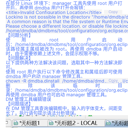
在部分 Linux 环境下：manager 工具先使用 root 用户打
开后，再使用 dmdba 用户打开会报错：
<title>Invalid Configuration Location</title>

Copy
Locking is not possible in the directory "/home/dmdba/d
 A common reason is that the file system or Runtime Envi
Please choose a different location, or disable file lock
【问题分析】
使用 root 用户启动
后：
/home/dmdba/dmdbms/tool/configuration/org.eclips
该路径属主属组被改为 root。再使用 dmdba 用户启动
时，由于需要依赖上述文件，会提示权限不够。
【问题解决】
以下提供两种方法解决该问题，选取其中一种方法解决即
可。
使用 root 用户执行以下命令修改属主和属组后即可使用
dmdba 用户启动 manager 管理工具。
Copy
删除该临时目
录：
/home/dmdba/dmdbms/tool/configuration/org.eclip
再使用 dmdba 用户也可启动 manager 管理工具。
DM 管理工具编辑错误
【问题描述】
在 DM 管理工具查询编辑框中，输入的字体变大，间距变
长了，执行语句提示语法分析错误。