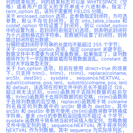
列的结束标志。列的结束标志可以是 WHITESPACE（空
格）或者用户自定义的字符串或十六进制串。指定了
term_option 后，该列不需要用 FIELDS 分隔；
关于 enclosed_option 选项，此参数指定封闭符，为可选
参数，默认不存在封闭符。若在 into_table_clause 和
coldef_option 中均设置了封闭符，则以 coldef_option
中的设置为准，若封闭符前指定[X]选项，则表明此封闭符
为十六进制格式的字符串。若数据列设置了封闭符，则将
跳过封闭符取出数据；
分隔符或封闭符字符串的长度均不能超过 255 个字节；
关于 constant_option 选项，指定 constant 关键字后，
数据文件中不需要为该列准备数据，如果指定了，该列数
据将作为下一字段数据装载而导致数据混乱。constant 选
项对大字段类型无效；
关于 fun_option 选项，目前在使用 direct=true 的场景
下，只支持 trim()、ltrim()、rtrim()、replace(colname,
srcStr, destStr)、sysdate、sequence.NEXTVAL、
substr(colname, pos, len)、substrb(colname, pos, len)
和 default，该选项在控制文件中的总长不能超过 128，
超过将无法识别。trim()函数用于去除列数据的前后空
格；ltrim()函数用于去除列数据的前空格；rtrim()函数用
于去除列数据的后空格；replace()函数用于将 colname
列名指定的列数据中的 srcStr 替换为 destStr，其中
srcStr 和 destStr 参数可使用 chr(int)函数将数字转换成
字符串，要求 chr()的参数和返回值均不超过 4 个字节；
sysdate 函数用于将系统当前时间插入指定列，忽略数据
文件中指定列的值；sequence.NEXTVAL 用于将序列的
NEXTVAL 作为列数据，其中 sequence 为实际序列名，