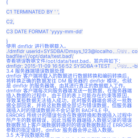
(

C1 TERMINATED BY ' ',

C2,

C3 DATE FORMAT 'yyyy-mm-dd'

使用 dmfldr 进行数据载入。
./dmfldr userid=SYSDBA/Dmsys_123@localhost:5236 contro
Copy
查看错误数据文件/opt/data/test.bad，其内容如下：
Copy
3.4 服务器端错误数据处理
dmfldr 客户端将载入的数据进行数据转换和编码转换后，
将转换正确的数据发往 DM 服务器的 dmfldr 模块，也就
是 dmfldr 的服务器端，由其进行真正的数据载入工作。
dmfldr 客户端每次向服务器端发送一批数据，在服务器端
插入数据的过程中，由于目的表上可能存在约束等原因，
导致某些数据无法插入成功，此时服务器端会将这一批数
据全部回滚，并将这批数据全部记为错误数据，但服务器
端插入时的错误数据并不会记录到 BADFILE 中。
ERRORS 所统计的错误包含在数据转换和数据插入过程中
所产生的数据错误，因此当服务器端插入数据记录的错误
数据数加上客户端数据转换时的错误数据数超过 ERRORS
参数的指定值时，dmfldr 服务器会停止插入数据。
3.5 大字段数据处理