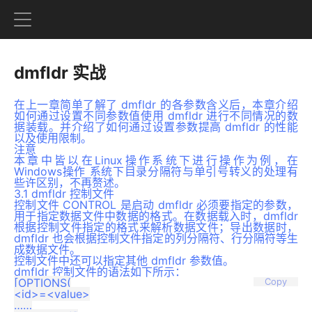
dmfldr 实战
在上一章简单了解了 dmfldr 的各参数含义后，本章介绍
如何通过设置不同参数值使用 dmfldr 进行不同情况的数
据装载。并介绍了如何通过设置参数提高 dmfldr 的性能
以及使用限制。
注意
本章中皆以在Linux操作系统下进行操作为例，在
Windows操作 系统下目录分隔符与单引号转义的处理有
些许区别，不再赘述。
3.1 dmfldr 控制文件
控制文件 CONTROL 是启动 dmfldr 必须要指定的参数，
用于指定数据文件中数据的格式。在数据载入时，dmfldr
根据控制文件指定的格式来解析数据文件；导出数据时，
dmfldr 也会根据控制文件指定的列分隔符、行分隔符等生
成数据文件。
控制文件中还可以指定其他 dmfldr 参数值。
dmfldr 控制文件的语法如下所示：
[OPTIONS(

Copy
<id>=<value>

……
