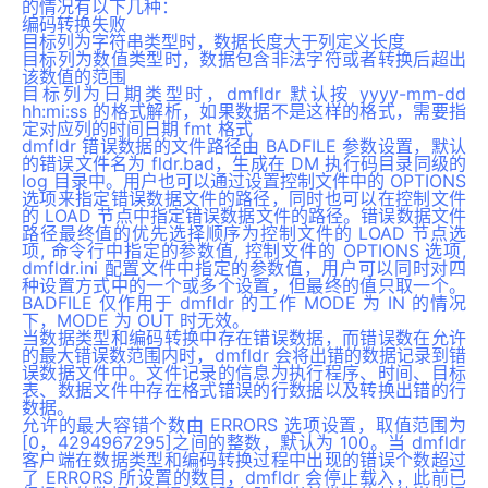
的情况有以下几种：
编码转换失败
目标列为字符串类型时，数据长度大于列定义长度
目标列为数值类型时，数据包含非法字符或者转换后超出
该数值的范围
目标列为日期类型时，dmfldr 默认按 yyyy-mm-dd
hh:mi:ss 的格式解析，如果数据不是这样的格式，需要指
定对应列的时间日期 fmt 格式
dmfldr 错误数据的文件路径由 BADFILE 参数设置，默认
的错误文件名为 fldr.bad，生成在 DM 执行码目录同级的
log 目录中。用户也可以通过设置控制文件中的 OPTIONS
选项来指定错误数据文件的路径，同时也可以在控制文件
的 LOAD 节点中指定错误数据文件的路径。错误数据文件
路径最终值的优先选择顺序为控制文件的 LOAD 节点选
项, 命令行中指定的参数值, 控制文件的 OPTIONS 选项,
dmfldr.ini 配置文件中指定的参数值，用户可以同时对四
种设置方式中的一个或多个设置，但最终的值只取一个。
BADFILE 仅作用于 dmfldr 的工作 MODE 为 IN 的情况
下，MODE 为 OUT 时无效。
当数据类型和编码转换中存在错误数据，而错误数在允许
的最大错误数范围内时，dmfldr 会将出错的数据记录到错
误数据文件中。文件记录的信息为执行程序、时间、目标
表、数据文件中存在格式错误的行数据以及转换出错的行
数据。
允许的最大容错个数由 ERRORS 选项设置，取值范围为
[0，4294967295]之间的整数，默认为 100。当 dmfldr
客户端在数据类型和编码转换过程中出现的错误个数超过
了 ERRORS 所设置的数目，dmfldr 会停止载入，此前已