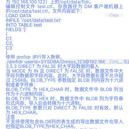
为 192.168.100.122）上的/opt/data/fldr。
编辑控制文件 test.ctl，存放路径为 DM 客户端机器上
的/opt/data/test.ctl，文件内容如下：
LOAD DATA

Copy
INFILE '/opt/data/test.txt'

INTO TABLE test

FIELDS '|'

(

C1,

C2,

C3

使用 dmfldr 进行导入数据。
Copy
3.5.3 DIRECT 为 FALSE 时大字段数据的载入
当 MODE 为 IN 且 DIRECT 为 FALSE 时，数据文件中大
字段列数据即字段内容。此时，大字段数据长度不允许超
过 256KB。BLOB_TYPE 参数指定 BLOB 列内容为十六进
制或者字符串：
BLOB_TYPE 为 HEX_CHAR 时，数据文件中 BLOB 列当
作为十六进制内容；
BLOB_TYPE 为 HEX 时，数据文件中 BLOB 列为字符串
形式内容，导入后会转换为十六进制。
BLOB_TYPE 参数只对 DIRECT 为 FALSE 时有效，默认
为 HEX_CHAR。
注意
不支持使用包含BLOB列的表生成的导出数据文件在导入
时指定BLOB_TYPE为HEX_CHAR。