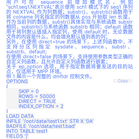
用户可在 sequence 前增加模式名，例如
“sch1.seq1.NEXTVAL”表示使用 sch1 模式下的 seq1 序列
的 NEXTVAL 作为列数据；substr()、substrb()函数用于
将 colname 列名指定的列数据从 pos 开始取 len 长度，
作为当前列的数据，substr()具体实现与系统函数 substr
相同，substrb()与系统函数 substrb 相同；default 函数
用于将列默认值插入指定列，使用 default 时，无论数据
文件的内容是什么，均会填充默认值到表的列；
另外，在使用 direct=true 的场景下，上述列函数中，不
支持分区列指定 sysdate、sequence、substr、
substrb、default;
在使用 direct=false 的场景下，支持使用参数类型正确的
自定义列函数，且允许自定义列函数进行嵌套；
关于 ep_option 选项，用于指定数据将要发送的目的站
点，仅适用于 MPP 环境。
例 1 展示一个完整的 dmfldr 控制文件。
OPTIONS

Copy
(

	SKIP = 0

	ROWS = 50000

	DIRECT = TRUE

	INDEX_OPTION = 2

)

LOAD DATA

INFILE '/opt/data/test1.txt' STR X '0A'

BADFILE '/opt/data/test1.bad'

INTO TABLE test1

FIELDS '|'
