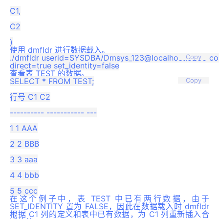
C1,

C2

使用 dmfldr 进行数据载入。
./dmfldr userid=SYSDBA/Dmsys_123@localhost:5236 contro
Copy
查看表 TEST 的数据。
SELECT * FROM TEST;

Copy
行号 C1 C2

---------- ----------- ---

1 1 AAA

2 2 BBB

3 3 aaa

4 4 bbb

在这个例子中，表 TEST 中已有两行数据，由于
SET_IDENTITY 置为 FALSE，因此在数据载入时 dmfldr
根据 C1 列的定义和表中已有数据，为 C1 列重新插入合