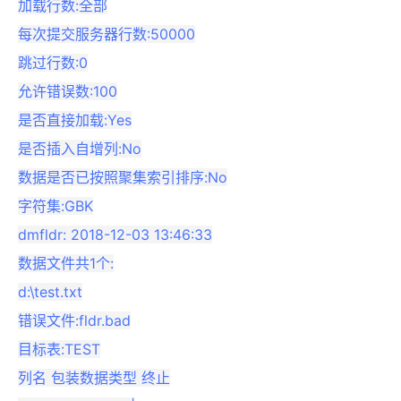
加载行数:全部

每次提交服务器行数:50000

跳过行数:0

允许错误数:100

是否直接加载:Yes

是否插入自增列:No

数据是否已按照聚集索引排序:No

字符集:GBK

dmfldr: 2018-12-03 13:46:33

数据文件共1个:

d:\test.txt

错误文件:fldr.bad

目标表:TEST

列名 包装数据类型 终止
