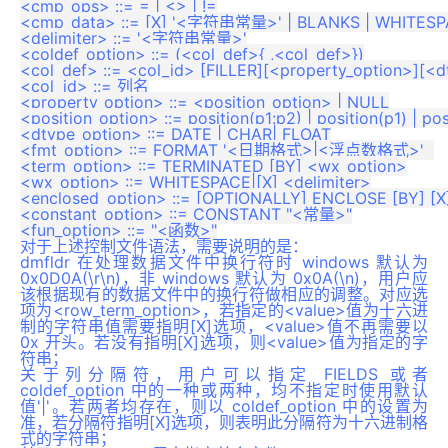
<cmp_ops> ::= = | <> | !=

<cmp_data> ::= [X] '<字符串常量>' | BLANKS | WHITESP
<delimiter> ::= '<字符串常量>'

<coldef_option> ::= (<col_def>{ ,<col_def>})

<col_def> ::= <col_id> [FILLER][<property_option>][<
<col_id> ::= 列名

<property_option> ::= <position_option> | NULL

<position_option> ::= position(p1:p2) | position(p1) | posi
<dtype_option> ::= DATE | CHAR| FLOAT

<fmt_option> ::= FORMAT '<日期格式>|<浮点数格式>'  

<term_option> ::= TERMINATED [BY] <wx_option>

<wx_option> ::= WHITESPACE|[X] <delimiter>

<enclosed_option> ::= [OPTIONALLY] ENCLOSE [BY] [X] 
<constant_option> ::= CONSTANT "<常量>"

对于上述控制文件语法，需要说明的是：
dmfldr 在处理数据文件中换行符时 windows 默认为
0x0D0A(\r\n)，非 windows 默认为 0x0A(\n)，用户应
该根据现有的数据文件中的换行符做相应的调整。对应选
项为<row_term_option>，若指定的<value>值为十六进
制的字符串值需要指明[X]选项，<value>值不再需要以
0x 开头。若没有指明[X]选项，则<value>值为指定的字
符串；
关于列分隔符，用户可以指定 FIELDS 或者
coldef_option 中的一种或两种，均不指定时使用默认
值'|'。若两者均存在，则以 coldef_option 中的设置为
准，若分隔符指明[X]选项，则表明此分隔符为十六进制格
式的字符串；