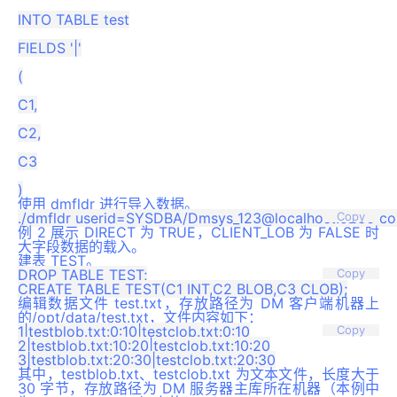
INTO TABLE test

FIELDS '|'

(

C1,

C2,

C3

使用 dmfldr 进行导入数据。
Copy
例 2 展示 DIRECT 为 TRUE，CLIENT_LOB 为 FALSE 时
大字段数据的载入。
建表 TEST。
DROP TABLE TEST;

Copy
编辑数据文件 test.txt，存放路径为 DM 客户端机器上
的/opt/data/test.txt，文件内容如下：
1|testblob.txt:0:10|testclob.txt:0:10

Copy
2|testblob.txt:10:20|testclob.txt:10:20

其中，testblob.txt、testclob.txt 为文本文件，长度大于
30 字节，存放路径为 DM 服务器主库所在机器（本例中