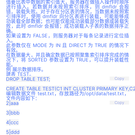
值要比表中数据的索引值大，服务器在做插入操作时顺序
进行插入。若数据并未按照索引排序，则 dmfldr 会报
错，装载失败。对于存在分区表的情况，当数据未按照索
引排序时，使用 dmfldr 向分区表进行装载，可能能够成
功装载全部数据；也可能仅能成功装载部分数据或装载失
败，此时 dmfldr 会报错；成功装载入子表的数据排序正
确。
如果设置为 FALSE，则服务器对于每条记录进行定位插
入。
此参数仅在 MODE 为 IN 且 DIRECT 为 TRUE 的情况下
有效。
在数据量大，并且确定数据已按照聚集索引排序完成的情
况下，将 SORTED 参数设置为 TRUE，可以提升装载性
能。
例 展示数据排序。
建表 TEST。
DROP TABLE TEST;

Copy
编辑数据文件 test.txt，存放路径为/opt/data/test.txt，
文件内容如下：
2|aaa

Copy
3|bbb

4|ccc

5|ddd
