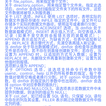
关于 file_option，用来指定单个文件；
关于 directory_option，用来指定整个文件夹。指定此选
项后，dmfldr 会自动扫描指定文件夹下的所有文件，这些
文件数据将被导入到服务器；
关于 LIST 选项，INFILE 使用 LIST 选项时，表明实际的
数据文件路径存储在 INFILE 指定的文件中，该文件可以
存储多个实际的数据文件路径，使用逗号或者换行分割；
关于 APPEND|REPLACE|INSERT 选项，当 dmfldr 处于
数据装载模式时，INSERT 表示插入方式，向空表插入新
记录（如果不是空表则会报错无效的装载模式）；
APPEND 表示追加方式，为缺省方式，在表中追加新记
录；REPLACE 表示替代方式，先清空表再插入新记录。
当 dmfldr 处于导出数据模式时，dmfldr 会检查导出数据
文件是否存在，若不存在则直接创建新文件；若存在，当
设置为 APPEND 时，以追加的方式写入数据；设置为
REPLACE 时，先删除文件再重新创建新文件；设置为其
他值时则报错。
选项默认值为 APPEND；
关于 OPTIONS 选项，该选项支持命令行参数中除
userid，control，help 以外的所有参数的指定，每个参
数值对使用空格或者换行分割。对于 option 中出现的参
数，在 dmfldr 的指定执行参数中也出现的，dmfldr 会选
择 option 中对应参数的值执行；
关于 TRAILING NULLCOLS，该选项表示若数据文件中未
提供列数据，则该列的值设为 NULL；
关于 col_def，如已经设置 SQL 语句，只保留 SQL 语句
中存在的列及其设置。FILLER 表示跳过处理数据文件中指
定列的值；