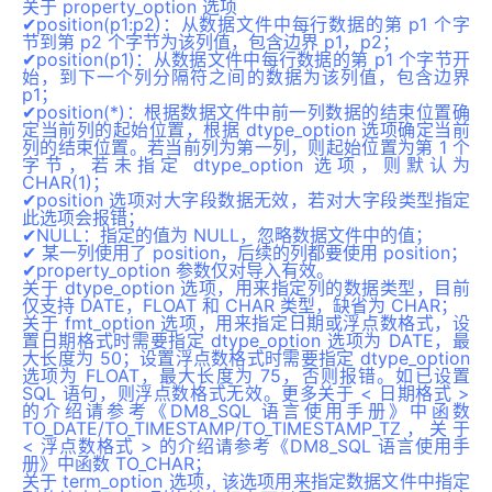
关于 property_option 选项
✔position(p1:p2)：从数据文件中每行数据的第 p1 个字
节到第 p2 个字节为该列值，包含边界 p1，p2；
✔position(p1)：从数据文件中每行数据的第 p1 个字节开
始，到下一个列分隔符之间的数据为该列值，包含边界
p1；
✔position(*)：根据数据文件中前一列数据的结束位置确
定当前列的起始位置，根据 dtype_option 选项确定当前
列的结束位置。若当前列为第一列，则起始位置为第 1 个
字节，若未指定 dtype_option 选项，则默认为
CHAR(1)；
✔position 选项对大字段数据无效，若对大字段类型指定
此选项会报错；
✔NULL：指定的值为 NULL，忽略数据文件中的值；
✔ 某一列使用了 position，后续的列都要使用 position；
✔property_option 参数仅对导入有效。
关于 dtype_option 选项，用来指定列的数据类型，目前
仅支持 DATE，FLOAT 和 CHAR 类型，缺省为 CHAR；
关于 fmt_option 选项，用来指定日期或浮点数格式，设
置日期格式时需要指定 dtype_option 选项为 DATE，最
大长度为 50；设置浮点数格式时需要指定 dtype_option
选项为 FLOAT，最大长度为 75，否则报错。如已设置
SQL 语句，则浮点数格式无效。更多关于 < 日期格式 >
的介绍请参考《DM8_SQL 语言使用手册》中函数
TO_DATE/TO_TIMESTAMP/TO_TIMESTAMP_TZ，关于
< 浮点数格式 > 的介绍请参考《DM8_SQL 语言使用手
册》中函数 TO_CHAR；
关于 term_option 选项，该选项用来指定数据文件中指定