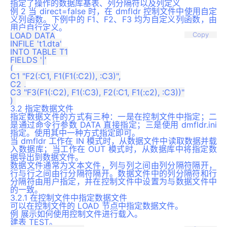
指定了操作的数据库基表、列分隔符以及列定义
例 2 当 direct=false 时，在 dmfldr 控制文件中使用自定
义列函数。下例中的 F1、F2、F3 均为自定义列函数，由
用户自行定义。
LOAD DATA

Copy
INFILE 't1.dta'

INTO TABLE T1

FIELDS '|'

(

C1 "F2(:C1, F1(F1(:C2)), :C3)",

C2 ,

C3 "F3(F1(:C2), F1(:C3), F2(:C1, F1(:c2), :C3))"

3.2 指定数据文件
指定数据文件的方式有三种：一是在控制文件中指定；二
是通过命令行参数 DATA 直接指定；三是使用 dmfldr.ini
指定。使用其中一种方式指定即可。
当 dmfldr 工作在 IN 模式时，从数据文件中读取数据并载
入数据库；当工作在 OUT 模式时，从数据库中将指定数
据导出到数据文件。
数据文件通常为文本文件，列与列之间由列分隔符隔开，
行与行之间由行分隔符隔开。数据文件中的列分隔符和行
分隔符由用户指定，并在控制文件中设置为与数据文件中
的一致。
3.2.1 在控制文件中指定数据文件
可以在控制文件的 LOAD 节点中指定数据文件。
例 展示如何使用控制文件进行载入。
建表 TEST。