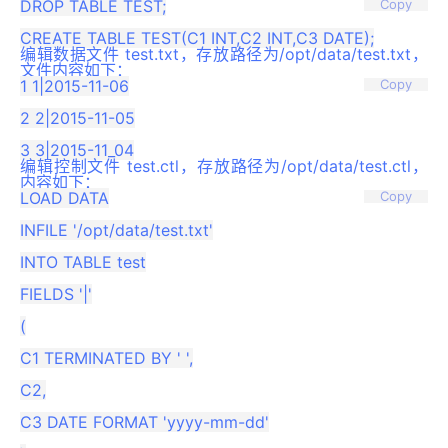
DROP TABLE TEST;

Copy
编辑数据文件 test.txt，存放路径为/opt/data/test.txt，
文件内容如下：
1 1|2015-11-06

Copy
2 2|2015-11-05

编辑控制文件 test.ctl，存放路径为/opt/data/test.ctl，
内容如下：
LOAD DATA

Copy
INFILE '/opt/data/test.txt'

INTO TABLE test

FIELDS '|'

(

C1 TERMINATED BY ' ',

C2,

C3 DATE FORMAT 'yyyy-mm-dd'
