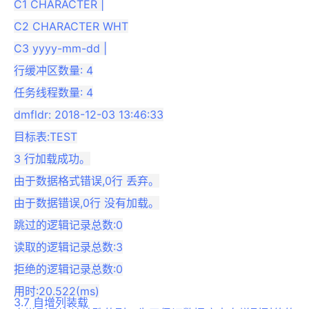
C1 CHARACTER |

C2 CHARACTER WHT

C3 yyyy-mm-dd |

行缓冲区数量: 4

任务线程数量: 4

dmfldr: 2018-12-03 13:46:33

目标表:TEST

3 行加载成功。

由于数据格式错误,0行 丢弃。

由于数据错误,0行 没有加载。

跳过的逻辑记录总数:0

读取的逻辑记录总数:3

拒绝的逻辑记录总数:0

3.7 自增列装载