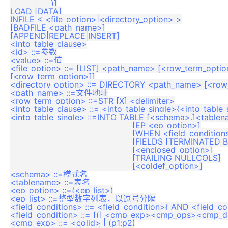
		)]

LOAD [DATA]

INFILE < <file_option>|<directory_option> >

[BADFILE <path_name>]

[APPEND|REPLACE|INSERT]

<into_table_clause>

<id> ::=参数

<value> ::=值

<file_option> ::= [LIST] <path_name> [<row_term_optio
[<row_term_option>]]

<directory_option> ::= DIRECTORY <path_name> [<row_
<path_name> ::=文件地址

<row_term_option> ::=STR [X] <delimiter>

<into_table_clause> ::= <into_table_single>{<into_table_s
<into_table_single> ::=INTO TABLE [<schema>.]<tablen
						[EP <ep_option>]

						[WHEN <field_conditions>]

						[FIELDS [TERMINATED BY] [X] <delimiter>]

						[<enclosed_option>]

						[TRAILING NULLCOLS]

						[<coldef_option>]

<schema> ::=模式名

<tablename> ::=表名

<ep_option> ::=(<ep_list>)

<ep_list> ::=整型数字列表，以逗号分隔

<field_conditions> ::= <field_condition>{ AND <field_con
<field_condition> ::= [(] <cmp_exp><cmp_ops><cmp_da
<cmp_exp> ::= <colid> | (p1:p2)
