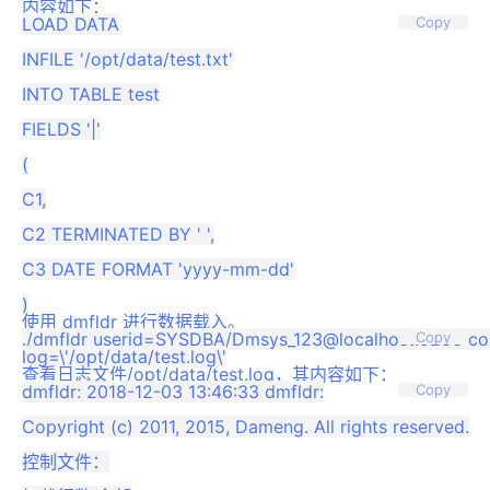
内容如下：
LOAD DATA

Copy
INFILE '/opt/data/test.txt'

INTO TABLE test

FIELDS '|'

(

C1,

C2 TERMINATED BY ' ',

C3 DATE FORMAT 'yyyy-mm-dd'

使用 dmfldr 进行数据载入。
./dmfldr userid=SYSDBA/Dmsys_123@localhost:5236 contro
Copy
查看日志文件/opt/data/test.log，其内容如下：
dmfldr: 2018-12-03 13:46:33 dmfldr:

Copy
Copyright (c) 2011, 2015, Dameng. All rights reserved.

控制文件：
