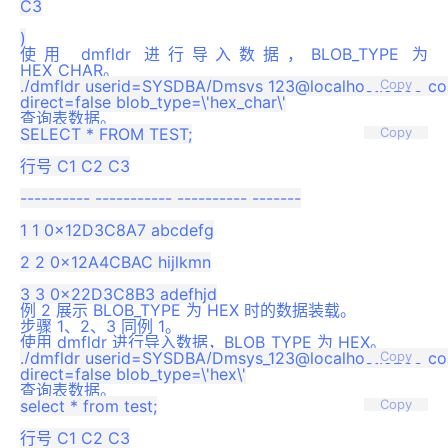
C3

使用 dmfldr 进行导入数据，BLOB_TYPE 为
HEX_CHAR。
./dmfldr userid=SYSDBA/Dmsys_123@localhost:5236 contro
Copy
查询表数据。
SELECT * FROM TEST;

Copy
行号 C1 C2 C3

---------- ----------- ---------- -------

1 1 0x12D3C8A7 abcdefg

2 2 0x12A4CBAC hijlkmn

例 2 展示 BLOB_TYPE 为 HEX 时的数据装载。
步骤 1、2、3 同例 1。
使用 dmfldr 进行导入数据，BLOB_TYPE 为 HEX。
./dmfldr userid=SYSDBA/Dmsys_123@localhost:5236 contro
Copy
查询表数据。
select * from test;

Copy
行号 C1 C2 C3
