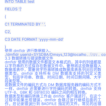
INTO TABLE test

FIELDS '|'

(

C1 TERMINATED BY ' ',

C2,

C3 DATE FORMAT 'yyyy-mm-dd'

使用 dmfldr 进行数据载入。
Copy
3.3 数据转换与错误数据文件
dmfldr 使用的数据文件都是文本格式的，其中的列值都是
以字符串的方式保存在数据文件中。要想将这些数据载入
数据库表中，需要将字符串转换成数据库表各列对应的数
据类型。dmfldr 支持所有 DM 数据库支持的列定义类
型，包括字符串、数值、时间日期、时间日期间隔、大字
段类型等。
若数据文件的编码方式与 DM 数据库服务器的编码方式不
一样，dmfldr 还需要进行字符编码的转换。dmfldr 支持
UTF-8、GBK 和 GB18030 编码之间的相互转换。
数据类型和编码转换工作由 dmfldr 客户端进行，在这个
过程中如果出现错误，dmfldr 会跳过该行继续后面的工
作，并记录错误行到 BADFILE 指定的文件。常见的出错