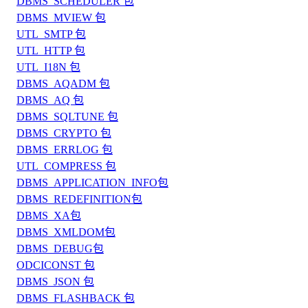
DBMS_SCHEDULER 包
DBMS_MVIEW 包
UTL_SMTP 包
UTL_HTTP 包
UTL_I18N 包
DBMS_AQADM 包
DBMS_AQ 包
DBMS_SQLTUNE 包
DBMS_CRYPTO 包
DBMS_ERRLOG 包
UTL_COMPRESS 包
DBMS_APPLICATION_INFO包
DBMS_REDEFINITION包
DBMS_XA包
DBMS_XMLDOM包
DBMS_DEBUG包
ODCICONST 包
DBMS_JSON 包
DBMS_FLASHBACK 包