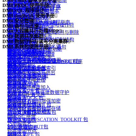
DM8 Linux 脚本使用手册

.NET Data Provider 编程指南
dimp 逻辑导入
dmPython 简介
创建和配置 DM 数据库
DIsql 常用命令
使用 dminit
DM8 PROC 使用手册

数据的插入、删除和修改
dmfldr 实战
DM8 Linux 脚本使用手册
DM PHP 编程指南
dexp 和 dimp 应用实例
dmPython 安装
启动和关闭数据库
DM8 SQL 程序设计

如何在 DIsql 中使用脚本
查看 dminit 参数
概述
视图
dmldrp和dmldrc入门
DM FLDR 编程指南
DM8 dmdbchk 使用手册

升级和降级
dmPython 接口详解
管理模式对象的空间
概述
dminit 参数详解
预编译概念
物化视图
DM8 安全管理

dmldrp和dmldrc实战
DM DEXP/DIMP JNI编程指南
DM8 dmdbchk 使用手册
dmDjango 驱动
管理表
DMSQL 程序数据类型与操作符
DM8 备份与还原

dminit 高级主题
嵌入式程序的组成
函数
概述
Logmnr 接口使用说明
DM8 大规模并行处理MPP

dmSQLAlchemy 方言包
管理索引
DMSQL 程序的定义、调用与删除
备份还原简介
Oracle 兼容
一致性和并发性
用户标识与鉴别
DM8 数据共享集群

DM Node.js 编程指南
引言
DBUtils 包
管理触发器
DMSQL 程序中的各种控制结构
备份还原原理
DM8 数据守护与读写分离集群

DB2 兼容
外部函数
自主访问控制
DMDSC 概述
DM Go 编程指南
概述
dmAsync 包
管理视图、序列和同义词
DM8 系统包使用手册

DMSQL 程序中的 SQL 语句
备份还原实战
概述
DM 嵌入式 SQL 高级功能
包
强制访问控制
DMDSC 使用的环境
DM XA 编程指南
基本概念与原理
dmPython_pool 包
模式对象的常规管理
概述
DMSQL 程序异常处理
守护进程
PRO*C 程序实例
类类型
审计
DMDSC 关键技术
DM R2DBC编程指南
DM MPP 环境搭建与使用
数据库布局和存储管理
DBMS_ADVANCED_REWRITE包
基于 C、JAVA 语法的 DMSQL 程序
监视器
附录
自定义类型
通信加密
DMCSS 介绍
附录
DM MPP 主备系统
管理分区表和分区索引
DBMS_ALERT 包
DMSQL 程序调试
配置文件说明
触发器
存储加密
DMDSC 的启动与退出
DM MPP 系统管理
管理列存储表
DBMS_BINARY 包
数据守护使用说明
同义词
加密引擎
DMDSC 故障处理
动态视图
管理堆表
DBMS_JOB 包
数据守护搭建
外部链接
资源限制
DMDSC 节点重加入
全文检索
DBMS_LOB 包
利用 DEM 工具搭建数据守护
闪回
客体重用
DMDSC 配置文件
管理事务
DBMS_LOCK 包
JSON
版本升级
登录用户名密码增强加密
DMASM 介绍
问题跟踪和解决
DBMS_LOGMNR 包
高级日志
附录
登录用户名密码外部存储
DMASM 镜像介绍
动态管理和性能视图
DBMS_METADATA 包
自定义运算符
附录
DMDSC 搭建
查询优化
DBMS_OBFUSCATION_TOOLKIT 包
自定义集函数
巧用服务名
SQL 调优
DBMS_OUTPUT包
XML数据解析
动态增加节点
故障恢复
DBMS_PIPE 包
附录