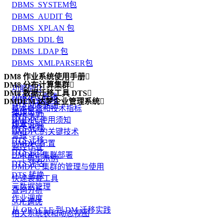
DBMS_SYSTEM包
DBMS_AUDIT 包
DBMS_XPLAN 包
DBMS_DDL 包
DBMS_LDAP 包
DBMS_XMLPARSER包
DM8 作业系统使用手册

DM8 分布计算集群

功能简介
DM8 数据迁移工具 DTS

DMDPC 概述
创建作业环境
DMDEM 达梦企业管理系统

DTS 功能简介
基本概念和技术指标
操作员
使用手册
DTS 入门
DMDPC使用须知
作业
版本说明
DTS 代理
DMDPC的关键技术
警报
DTS 迁移
DMDPC配置
监控作业
DTS 对比
DMDPC 集群部署
一个典型示例
DTS 评估
DMDPC 集群的管理与使用
DTS 转换
快速装载工具
元数据管理
查询分析
作业调度
SQL调优
从 ORACLE 到 DM 迁移实践
相关系统表和动态视图