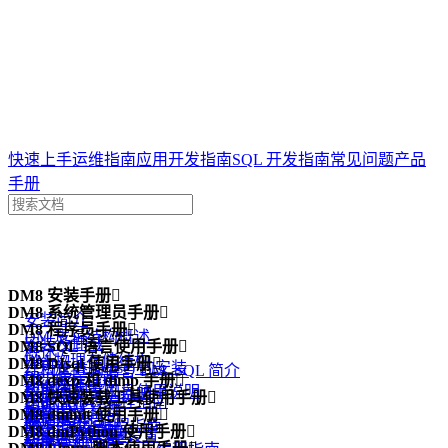
达梦技术文档
快速上手
运维指南
应用开发指南
SQL 开发指南
常见问题
产品
手册
案例
DM8 安装手册
问答
一体机

专栏
DM8 系统管理员手册

安装简介
DM8 程序员手册

DM 逻辑结构概述
安装及卸载
DM8 SQL 语言使用手册

概述
DM 物理存储结构
DM8 DIsql 使用手册

许可证 (License) 的安装
结构化查询语言 DM_SQL 简介
DPI 编程指南
DM8 dexp 和 dimp 手册

DM 内存结构
功能简介
数据库配置工具使用说明
手册中的示例说明
DM8 快速装载工具使用手册

DM ODBC 编程指南
功能简介
管理 DM 线程
DIsql 入门
DM8 dminit 使用手册

注意事项
数据定义语句
概述
DM JDBC 编程指南
dexp 逻辑导出
DM8 dmPython 使用手册

DM 系统管理员
DIsql 环境变量设置
功能简介
数据查询语句
dmfldr 入门