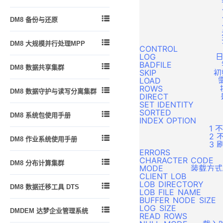
                                
除
                         
概述
DM 嵌入式 SQL 高级功能
附录 1
附录
DMSQL 程序中的各种控制结构
                       

DM8 备份与还原
                       
用户标识与鉴别
PRO*C 程序实例
附录 2
DMSQL 程序中的 SQL 语句
                        
备份还原简介
自主访问控制
附录
                    
附录 3

DM8 大规模并行处理MPP
DMSQL 程序异常处理
CONTROL                 
备份还原原理
强制访问控制
附录 4
LOG                      
引言
基于 C、JAVA 语法的 DMSQL
备份还原实战
BADFILE                

DM8 数据共享集群
程序
审计
SKIP                       
概述
LOAD                      
DMDSC 概述
DMSQL 程序调试
通信加密
基本概念与原理
ROWS                    

DM8 数据守护与读写分离集群
DIRECT                  
DMDSC 使用的环境
存储加密
DM MPP 环境搭建与使用
SET_IDENTITY             
概述
DMDSC 关键技术
加密引擎
SORTED                 

DM8 系统包使用手册
DM MPP 主备系统
INDEX_OPTION               
守护进程
DMCSS 介绍
资源限制
               
概述
DM MPP 系统管理
监视器
                  

DM8 作业系统使用手册
DMDSC 的启动与退出
客体重用
DBMS_ADVANCED_REWRITE
                   
动态视图
配置文件说明
ERRORS                   
包
功能简介
DMDSC 故障处理
登录用户名密码增强加密
CHARACTER_CODE      

DM8 分布计算集群
数据守护使用说明
DBMS_ALERT 包
MODE           装载
创建作业环境
DMDSC 节点重加入
登录用户名密码外部存储
CLIENT_LOB              
DMDPC 概述
数据守护搭建
DBMS_BINARY 包
操作员
DMDSC 配置文件
LOB_DIRECTORY          
附录

DM8 数据迁移工具 DTS
LOB_FILE_NAME        
基本概念和技术指标
利用 DEM 工具搭建数据守护
DBMS_JOB 包
作业
DMASM 介绍
BUFFER_NODE_SIZE    
DTS 功能简介
DMDPC使用须知
版本升级
LOG_SIZE              
DBMS_LOB 包

DMDEM 达梦企业管理系统
警报
DMASM 镜像介绍
READ_ROWS          
DTS 入门
DMDPC的关键技术
附录