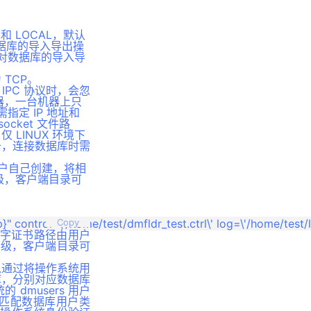
和 LOCAL，默认
对数据库的导入导出操
，对数据库的导入导
 TCP。
用 IPC 协议时，会忽
服务器，一台机器上只
需指定 IP 地址和
ocket 文件路
 LINUX 环境下
网卡，连接数据库时需
用户自己创建，将相
同级，客户端目录可
Copy
。数字证书路径由用户
同级，客户端目录可
户可以通过将操作系统用
据库，分别对应数据库
 dmusers 用户
动匹配数据库用户类