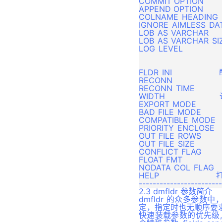
COMMIT_OPTION      
APPEND_OPTION        
DBMS_XMLGEN 包
COLNAME_HEADING       
UTL_ENCODE 包
IGNORE_AIMLESS_DATA    
LOB_AS_VARCHAR       
UTL_FILE 包
LOB_AS_VARCHAR_SIZ
LOG_LEVEL                
UTL_INADDR 包
                        
                    
UTL_MAIL 包
FLDR_INI                
RECONN                     
UTL_MATCH 包
RECONN_TIME          
WIDTH                      
UTL_RAW 包
EXPORT_MODE      
UTL_TCP 包
BAD_FILE_MODE        
COMPATIBLE_MODE      
UTL_URL 包
PRIORITY_ENCLOSE       
OUT_FILE_ROWS      
DBMS_SCHEDULER 包
OUT_FILE_SIZE       
CONFLICT_FLAG        
DBMS_MVIEW 包
FLOAT_FMT          
NODATA_COL_FLAG     
UTL_SMTP 包
HELP                       
UTL_HTTP 包
2.3 dmfldr 参数简介
UTL_I18N 包
dmfldr 的众多参
定，指定时也无顺序要
DBMS_AQADM 包
快速装载参数的优先级, 总