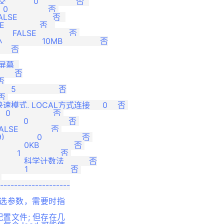
 0               否  

             否 

              否  

           否   

FALSE             否 

    10MB               否

    否

屏幕  

     否

否

                否

否 

快速模式, LOCAL方式连接     0    否 

              否 

 0                否 

E             否 

  0                否 

 0KB              否 

               否 

      科学计数法          否

                 否 



为可选参数，需要时指
 配置文件; 但存在几