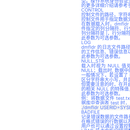
型。操作系统身份验证
的更多详细介绍请参考手
CONTROL
控制文件的路径，字符
控制文件用于指定数据
在数据载入时，dmfl
件指定的列分隔符、行分
列分隔符是 |，行分
此参数为可选参数。
LOG
dmfldr 的日志文件路
的工作信息、错误信息
此参数为可选参数。
NULL_STR
载入时视为 NULL
NULL；载出时, 数据中的
一般情况下，若设置了 N
区分字符串大小写，并且
但需要注意的时，在开启装
的相关 NULL 的特殊值
此参数为可选参数。
例：将数据文件 test.
据库中查询表 test 时，
BADFILE
记录错误数据的文件路径
在格式错误的行数据以
用户也可以通过设置控制