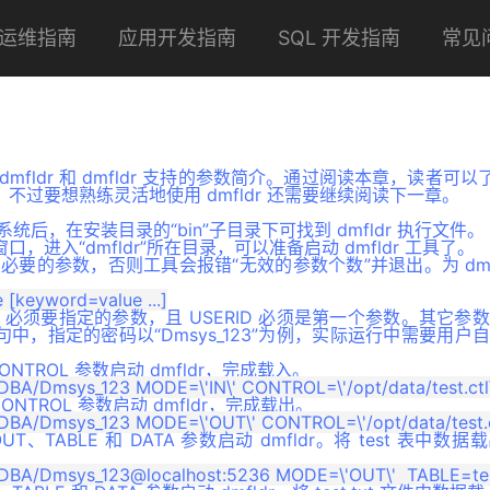
运维指南
应用开发指南
SQL 开发指南
常见
fldr 和 dmfldr 支持的参数简介。通过阅读本章，读者可以了解
不过要想熟练灵活地使用 dmfldr 还需要继续阅读下一章。
系统后，在安装目录的“bin”子目录下可找到 dmfldr 执行文件。
，进入“dmfldr”所在目录，可以准备启动 dmfldr 工具了。
指定必要的参数，否则工具会报错“无效的参数个数”并退出。为 dmf
mfldr 必须要指定的参数，且 USERID 必须是第一个参数。其它
中，指定的密码以“Dmsys_123”为例，实际运行中需要用户
 CONTROL 参数启动 dmfldr，完成载入。
 CONTROL 参数启动 dmfldr，完成载出。
OUT、TABLE 和 DATA 参数启动 dmfldr。将 test 表中数据载出