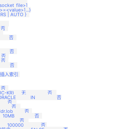
                  

xsocket_file>]

n>=<value>]...}

ERS | AUTO }  

   

 否  

 

    否  

     否  

 否  

 否  

     否  

据插入索引 

 否  

   无               否   

    IN               否

    否   

      否   

lob        否  

B              否  

         否   

00000            否 
