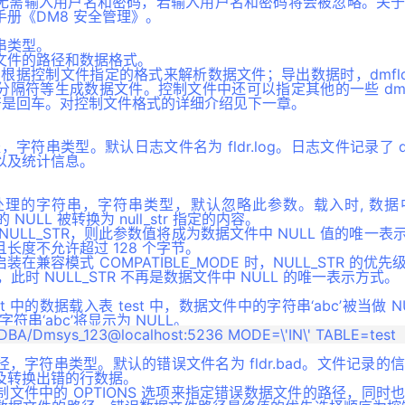
无需输入用户名和密码，若输入用户名和密码将会被忽略。关
册《DM8 安全管理》。
串类型。
文件的路径和数据格式。
dr 根据控制文件指定的格式来解析数据文件；导出数据时，dmfl
隔符等生成数据文件。控制文件中还可以指定其他的一些 dmfl
隔符是回车。对控制文件格式的详细介绍见下一章。
径，字符串类型。默认日志文件名为 fldr.log。日志文件记录了 d
以及统计信息。
 值处理的字符串，字符串类型，默认忽略此参数。载入时, 数
 NULL 被转换为 null_str 指定的内容。
ULL_STR，则此参数值将成为数据文件中 NULL 值的唯一表示方
长度不允许超过 128 个字节。
在兼容模式 COMPATIBLE_MODE 时，NULL_STR 的优
，此时 NULL_STR 不再是数据文件中 NULL 的唯一表示方式。
txt 中的数据载入表 test 中，数据文件中的字符串‘abc’被当做 
字符串‘abc’将显示为 NULL。
，字符串类型。默认的错误文件名为 fldr.bad。文件记录的
及转换出错的行数据。
文件中的 OPTIONS 选项来指定错误数据文件的路径，同时