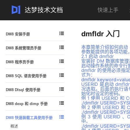
达梦技术文档
快速上手
案例
问答
一体机
专栏
dmfldr 入门

DM8 安装手册
安装简介
本章简单介绍如何启动 dm

DM8 系统管理员手册
安装及卸载
参数能提供的各项功能，
2.1 启动 dmfldr
DM 逻辑结构概述
许可证 (License) 的安装
安装好 DM 数据库管理

DM8 程序员手册
DM 物理存储结构
启动操作系统的命令行窗口
数据库配置工具使用说明
dmfldr 的使用必须
概述
DM 内存结构
式为：

DM8 SQL 语言使用手册
注意事项
DPI 编程指南
管理 DM 线程
USERID 是启动 d
结构化查询语言 DM_SQL 简介
DM ODBC 编程指南
况选取。后面的执行语句

DM8 DIsql 使用手册
DM 系统管理员
手册中的示例说明
始化时设定的密码。
DM JDBC 编程指南
例 1 使用 USERID 和
功能简介
创建和配置 DM 数据库
数据定义语句

DM8 dexp 和 dimp 手册
.NET Data Provider 编程指南
DIsql 入门
例 2 使用 USERID 和
启动和关闭数据库
数据查询语句
功能简介
DM PHP 编程指南
DIsql 环境变量设置
管理模式对象的空间
例 3 使用 USERID 、

DM8 快速装载工具使用手册
数据的插入、删除和修改
dexp 逻辑导出
中。
DM FLDR 编程指南
DIsql 常用命令
管理表
概述
视图
dimp 逻辑导入
DM DEXP/DIMP JNI编程指南