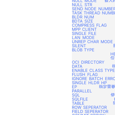
NULL_MODE      载
DBMS_LOCK 包
使用手册
监控作业
DMDSC 搭建
DTS 代理
NULL_STR                
DMDPC配置
DBMS_LOGMNR 包
SEND_NODE_NUMBER    
版本说明
一个典型示例
巧用服务名
DTS 迁移
TASK_THREAD_NUMBER
DMDPC 集群部署
DBMS_METADATA 包
BLDR_NUM               
动态增加节点
DTS 对比
BDTA_SIZE              
DMDPC 集群的管理与使用
DBMS_OBFUSCATION_TOOL
监控 DMDSC
COMPRESS_FLAG            
DTS 评估
KIT 包
快速装载工具
MPP_CLIENT              
备份还原
SINGLE_FILE          
DTS 转换
DBMS_OUTPUT包
查询分析
LAN_MODE             
DMDSC 注意事项
元数据管理
UNREP_CHAR_MODE 
DBMS_PIPE 包
SQL调优
SILENT                   
版本升级
作业调度
DBMS_RANDOM 包
BLOB_TYPE           
相关系统表和动态视图
                 
附录
从 ORACLE 到 DM 迁移实践
DBMS_RLS 包
                            
OCI_DIRECTORY           
附录1 默认驱动信息
DBMS_SESSION 包
DATA                      
ENABLE_CLASS_TYPE     
附录2 迁移默认类型映射关系
DBMS_SPACE 包
FLUSH_FLAG              
IGNORE_BATCH_ERRORS   
DBMS_SQL 包
SINGLE_HLDR_HP       
DBMS_TRANSACTION 包
EP                
PARALLEL                 
DBMS_STATS 包
SQL                   
SQLFILE              
DBMS_UTILITY 包
TABLE                      导
ROW_SEPERATOR             
DBMS_WORKLOAD_REPOSI
FIELD_SEPERATOR           
TORY 包