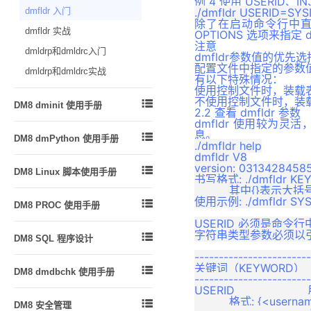
例 4 使用 USERID、IN
如何在 DIsql 中使用脚本
管理索引
dmfldr 入门
物化视图
dexp 和 dimp 应用实例
Logmnr 接口使用说明
除了在启动命令行中直接
管理触发器
dmfldr 实战
函数
OPTIONS 选项来指定 d
升级和降级
DM Node.js 编程指南
注意
管理视图、序列和同义词
dmldrp和dmldrc入门
一致性和并发性
dmfldr参数值的优先
DM Go 编程指南
模式对象的常规管理
配置文件中指定的参数
dmldrp和dmldrc实战
外部函数
有以下特殊情况：
DM XA 编程指南
数据库布局和存储管理
使用控制文件时，装载
包
DM R2DBC编程指南
不使用控制文件时，装

DM8 dminit 使用手册
管理分区表和分区索引
2.2 查看 dmfldr 参数
类类型
附录
dmfldr 使用较为灵活
功能简介
管理列存储表
自定义类型
息。

DM8 dmPython 使用手册
./dmfldr help

使用 dminit
管理堆表
触发器
dmfldr V8

dmPython 简介
查看 dminit 参数
全文检索
version: 0313428458

DM8 Linux 脚本使用手册
同义词
书写格式: ./dmfldr KE
dmPython 安装
dminit 参数详解
管理事务
          其中{
DM8 Linux 脚本使用手册
外部链接
dmPython 接口详解
使用示例: ./dmfldr SYSD

DM8 PROC 使用手册
dminit 高级主题
问题跟踪和解决
闪回
dmDjango 驱动
USERID 必须是命令行
概述
动态管理和性能视图
JSON
字符串类型参数必须以引

DM8 SQL 程序设计
dmSQLAlchemy 方言包
预编译概念
查询优化
高级日志
------------------------
概述
DBUtils 包
嵌入式程序的组成
关键词（KEYWORD）          说
SQL 调优

自定义运算符
DM8 dmdbchk 使用手册
------------------------
DMSQL 程序数据类型与操作符
dmAsync 包
Oracle 兼容
故障恢复
USERID                     
自定义集函数
DM8 dmdbchk 使用手册
DMSQL 程序的定义、调用与删
dmPython_pool 包
          格式: {<usern

DM8 安全管理
DB2 兼容
版本升级
XML数据解析