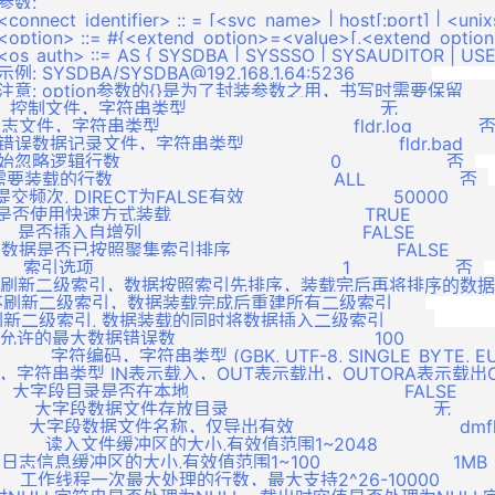
 参数:                                                                                    
        <connect_identifier> :: = [<svc_name> | host[:port] | <uni
          <option> ::= #{<extend_option>=<value>[,<extend_optio
          <os_auth> ::= AS { SYSDBA | SYSSSO | SYSAUDITOR | US
         示例: SYSDBA/SYSDBA@192.168.1.64:5236              

             注意: option参数的{}是为了封装参数之用，书写时需要保留         
   控制文件，字符串类型                                   无                 
  日志文件，字符串类型                                   fldr.log            否 
    错误数据记录文件，字符串类型                            fldr.bad        
初始忽略逻辑行数                                      0                   否  

 需要装载的行数                                        ALL                 否  

   提交频次, DIRECT为FALSE有效                           50000          
   是否使用快速方式装载                                   TRUE               
  是否插入自增列                                        FALSE              
    数据是否已按照聚集索引排序                              FALSE          
索引选项                                             1                   否  

             1 不刷新二级索引，数据按照索引先排序，装载完后再将排序的数
          2 不刷新二级索引，数据装载完成后重建所有二级索引      

         3 刷新二级索引, 数据装载的同时将数据插入二级索引         

  允许的最大数据错误数                                    100                
       字符编码，字符串类型 (GBK, UTF-8, SINGLE_BYTE, EUC-KR)  
方式，字符串类型 IN表示载入，OUT表示载出，OUTORA表示载出ORACLE      
   大字段目录是否在本地                                       FALSE        
    大字段数据文件存放目录                                     无          
      大字段数据文件名称，仅导出有效                              dmfldr.
       读入文件缓冲区的大小,有效值范围1~2048                       10M
     日志信息缓冲区的大小,有效值范围1~100                        1MB      
        工作线程一次最大处理的行数，最大支持2^26-10000               1