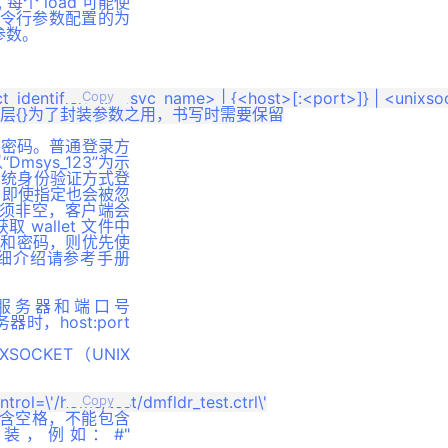
数, 每个 load 可能使
命令行参数配置的为
行参数。
identifier> ::=<svc_name> | {<host>[:<port>]} | <unixsock
Copy
>} } //此行外层{}为了封装参数之用，书写时需要保留

为用户名和密码。普通登录方
sys_123”为示
系统身份验证方式登
，即使指定也会被忽
N 必须非空，客户端会
 wallet 文件中
名和密码，则优先使
详细介绍请参考手册
本地服务器和端口号
器时，host:port
SOCKET（UNIX
Copy
值不能包含空格，不能包含
装，例如：#"