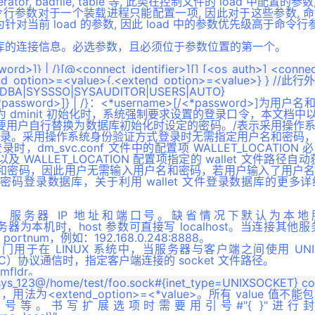
erator, badfile, table 等, 此类在控制文件的 load 中配置的参
令行参数对于一个装载进程只能配置一项, 因此对于这些参数, 
的为针对当前 load 的参数, 因此 load 中的参数优先级高于命令
数据库的连接信息。必选参数，且必须位于参数位置的第一个。
rd>]} | /}[@<connect_identifier>][] [<os_auth>] <connect_
xtend_option>=<value>{,<extend_option>=<value
<*password>]} | /}：<*username>[/<*password>]
dminit 初始化时，系统强制要求设置的登录口令，本文档中以“Dm
要用户自行替换为数据库初始化时设定的密码。/表示采用操作
 文件登录。采用操作系统身份验证方式登录时无需指定用户名和密码
登录时，dm_svc.conf 文件中的配置项 WALLET_LOCATIO
WALLET_LOCATION 配置项指定的 wallet 文件路径自动获取
和密码，因此用户无需输入用户名和密码，若用户输入了用户
码登录数据库，关于利用 wallet 文件登录数据库的更多
。
<*port>]：服务器 IP 地址和端口号。缺省情况下默认为
。当服务器为本机时，host 参数可直接写 localhost。当连接其他服务
ortnum，例如：192.168.0.248:8888。
ile>：专门用于在 LINUX 系统中，当服务器与客户端之间使用 UNIX
- IPC）协议通信时，指定客户端连接的 socket 文件路径。
mfldr。
项，用法为<extend_option>=<*value>。所有 value 
号等。书写扩展选项时需要用引号#"{ }"进行封