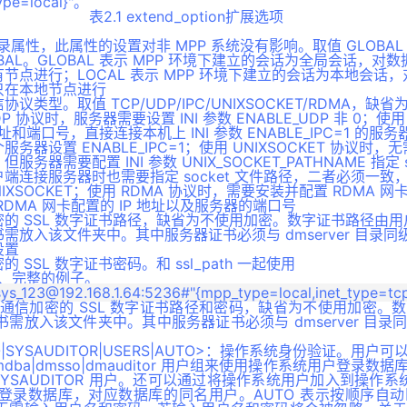
ype=local}"。
表2.1 extend_option扩展选项
登录属性，此属性的设置对非 MPP 系统没有影响。取值 GLOBAL 
OBAL。GLOBAL 表示 MPP 环境下建立的会话为全局会话，
节点进行；LOCAL 表示 MPP 环境下建立的会话为本地会话
只在本地节点进行
议类型。取值 TCP/UDP/IPC/UNIXSOCKET/RDMA，缺省为
P 协议时，服务器需要设置 INI 参数 ENABLE_UDP 非 0；使
 地址和端口号，直接连接本机上 INI 参数 ENABLE_IPC=1 的
服务器设置 ENABLE_IPC=1；使用 UNIXSOCKET 协议时，无
服务器需要配置 INI 参数 UNIX_SOCKET_PATHNAME 指定 s
端连接服务器时也需要指定 socket 文件路径，二者必须一致，仅
NIXSOCKET；使用 RDMA 协议时，需要安装并配置 RDMA 
RDMA 网卡配置的 IP 地址以及服务器的端口号
密的 SSL 数字证书路径，缺省为不使用加密。数字证书路径由
需放入该文件夹中。其中服务器证书必须与 dmserver 目录
设置
的 SSL 数字证书密码。和 ssl_path 一起使用
的、完整的例子。
PWD：通信加密的 SSL 数字证书路径和密码，缺省为不使用加密
需放入该文件夹中。其中服务器证书必须与 dmserver 目录
SSSO|SYSAUDITOR|USERS|AUTO>：操作系统身份验证。用
dba|dmsso|dmauditor 用户组来使用操作系统用户登录数
SO|SYSAUDITOR 用户。还可以通过将操作系统用户加入到操作系统的
登录数据库，对应数据库的同名用户。AUTO 表示按顺序自