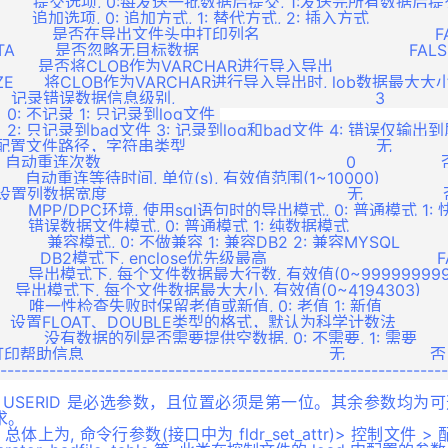
        提交选项, 0:每发送一批数据后提交, 1:发送完所有数据后提交          
      追加选项, 0: 追加方式, 1: 替代方式, 2: 插入方式                 0   
     是否在导出文件头中打印列名                                   FALSE
    是否忽略无目标数据                                          FALSE   
      是否将CLOB作为VARCHAR进行导入导出                            
E      将CLOB作为VARCHAR进行导入导出时, lob数据最大大小            
  记录错误数据信息级别,                                        3             
           0: 不记录 1: 只记录到log文件 

               2: 只记录到bad文件 3: 记录到log和bad文件 4: 错误仅输出到
   配置文件路径，字符串类型                                      无            
自动重连次数                                                 0                 
      自动重连等待时间, 单位(s), 有效值范围(1~10000)                  5 
设置列数据宽度                                                无                
          MPP/DPC环境, 使用sql语句时的导出模式, 0: 普通模式 1: 
      错误数据文件模式, 0: 普通模式 1: 纯数据模式                      0   
      兼容模式, 0: 不做兼容 1: 兼容DB2 2: 兼容MYSQL                  
    DB2模式下, enclose优先级最高                                  FALS
        导出模式下, 每个文件数据最大行数, 有效值(0~999999999)           
       导出模式下, 每个文件数据最大大小, 有效值(0~4194303)              
      唯一性检查失败时保留老值或新值, 0: 老值 1: 新值                    1 
        设置FLOAT、DOUBLE类型的格式，默认为科学计数法              
       没有数据的列是否需要提供空数据, 0: 不需要, 1: 需要                1
打印帮助信息                                                 无                 否 
数中，USERID 是必选参数，且位置必须是第一位。其余参数均
求。
体上为, 命令行参数(接口中为 fldr_set_attr)> 控制文件 >