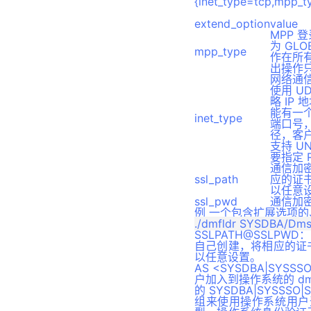
{inet_type=tcp,mpp_t
DBMS_DDL 包
extend_option
value
MPP 
DBMS_LDAP 包
为 GL
mpp_type
DBMS_XMLPARSER包
作在所有
出操作
网络通信协
使用 UD
略 IP
能有一个
inet_type
端口号，但
径，客户
支持 U
要指定 
通信加
ssl_path
应的证书
以任意
ssl_pwd
通信加密
例 一个包含扩展选项
SSLPATH@SSL
自己创建，将相应的证书
以任意设置。
AS <SYSDBA|SY
户加入到操作系统的 dm
的 SYSDBA|SYSS
组来使用操作系统用户