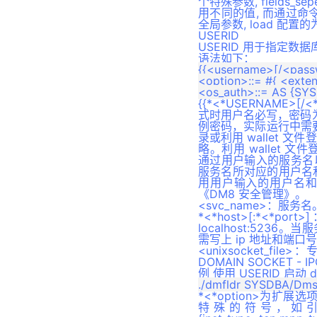
个特殊参数, fields_sep
DBMS_AQ 包
用不同的值, 而通过命
全局参数, load 配置
DBMS_SQLTUNE 包
USERID
DBMS_CRYPTO 包
USERID 用于指定
语法如下：
DBMS_ERRLOG 包
{{<username>[/<passwo
<option>::= #{ <e
UTL_COMPRESS 包
{{*<*USERNAME>[/
DBMS_APPLICATION_INFO包
式时用户名必写，密码为 
例密码，实际运行中需
DBMS_REDEFINITION包
录或利用 wallet
略。利用 wallet 文件
DBMS_XA包
通过用户输入的服务名以及 
DBMS_XMLDOM包
服务名所对应的用户名
用用户输入的用户名和密
DBMS_DEBUG包
《DM8 安全管理》。
<svc_name>：服务名
ODCICONST 包
*<*host>[:*
localhost:5236
DBMS_JSON 包
需写上 ip 地址和端口号 p
<unixsocket_f
DBMS_FLASHBACK 包
DOMAIN SOCKET 
DBMS_SYSTEM包
例 使用 USERID 启动 d
DBMS_AUDIT 包
*<*option>为扩展选
特殊的符号，如引
DBMS_XPLAN 包