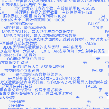
入时NULL字符串是否处理为NULL，载出时空值是否处理为NULL字符串          
   视为NULL值处理的字符串                                 无              否
       运行时发送节点的个数，有效值范围16~65535                     2
         处理用户数据的线程数目，有效值范围1~128                 
    服务器BLDR数目,有效值范围1~1024                            64       
    bdta的大小，有效值范围100~10000                           5000     
  是否压缩bdta                                             FALSE        
   MPP环境，是否本地分发                                      TRUE       
      MPP/DPC环境，是否只生成单个数据文件                         FALSE 
      MPP/DPC环境，是否以内网模式装载数据                         FALSE
           非法字符处理选项,为0时表示跳过该数据行，为1时表示使用(*)替
  是否静默方式装载数据                                       FALSE           
       BLOB类型字段数据值的实际类型，字符串类型                      HE
             HEX表示值为十六进制，HEX_CHAR表示值为十六进制字符类型  

  仅在direct=FALSE有效                                              

   OCI动态库所在的目录                                          无         
 指定数据文件路径                                             无               否 
     允许用户导入CLASS类型数据                                    FAL
   提交时是否立即刷盘                                           FALSE      
     是否忽略错误数据继续导入                                      FALS
      是否使用单个HLDR装载HUGE水平分区表                            T
 指定需要发送数据的站点序号列表，仅向MPP/DPC环境导入数据时有效              
  是否开启并行装载                                            FALSE          
     使用自定义查询语句，仅导出模式有效                              无        
      自定义查询语句所在文件，仅导出模式有效                          无      
入/出表                                                  无                否   

 行分隔符                                                   无              
 列分隔符                                                   无               