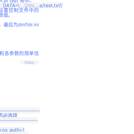
入到 test 表中。
Copy
参数设置控制文件中的
参数值。
dmfldr.ini
本信息和各参数的简单信
Copy
-------------------

   是否必选项

------------------

<os_auth>]
