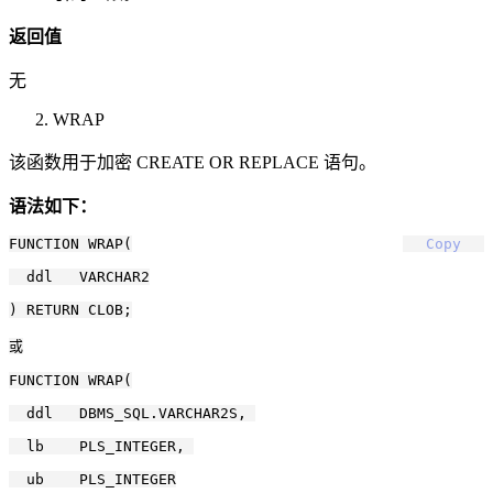
返回值
无
WRAP
该函数用于加密 CREATE OR REPLACE 语句。
语法如下：
FUNCTION WRAP(

Copy
  ddl   VARCHAR2

) RETURN CLOB;

或

FUNCTION WRAP(

  ddl   DBMS_SQL.VARCHAR2S, 

  lb    PLS_INTEGER, 

  ub    PLS_INTEGER
