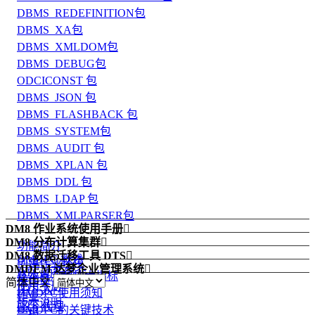
DBMS_REDEFINITION包
DBMS_XA包
DBMS_XMLDOM包
DBMS_DEBUG包
ODCICONST 包
DBMS_JSON 包
DBMS_FLASHBACK 包
DBMS_SYSTEM包
DBMS_AUDIT 包
DBMS_XPLAN 包
DBMS_DDL 包
DBMS_LDAP 包
DBMS_XMLPARSER包
DM8 作业系统使用手册

DM8 分布计算集群

功能简介
DM8 数据迁移工具 DTS

DMDPC 概述
创建作业环境
DMDEM 达梦企业管理系统

DTS 功能简介
基本概念和技术指标
操作员
简体中文
使用手册
DTS 入门
DMDPC使用须知
作业
版本说明
DTS 代理
DMDPC的关键技术
警报