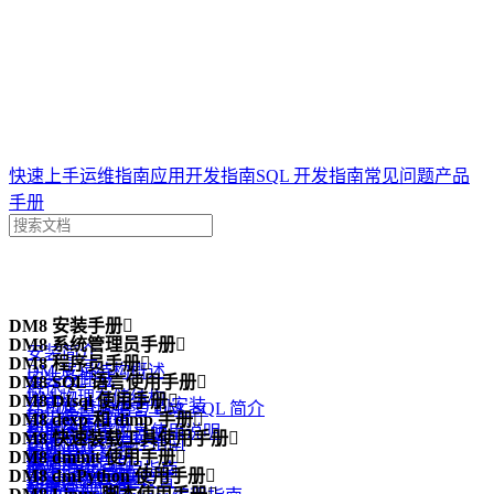
达梦技术文档
快速上手
运维指南
应用开发指南
SQL 开发指南
常见问题
产品
手册
案例
DM8 安装手册
问答
一体机

专栏
DM8 系统管理员手册

安装简介
DM8 程序员手册

DM 逻辑结构概述
安装及卸载
DM8 SQL 语言使用手册

概述
DM 物理存储结构
DM8 DIsql 使用手册

许可证 (License) 的安装
结构化查询语言 DM_SQL 简介
DPI 编程指南
DM8 dexp 和 dimp 手册

DM 内存结构
功能简介
数据库配置工具使用说明
手册中的示例说明
DM8 快速装载工具使用手册

DM ODBC 编程指南
功能简介
管理 DM 线程
DIsql 入门
DM8 dminit 使用手册

注意事项
数据定义语句
概述
DM JDBC 编程指南
dexp 逻辑导出
DM8 dmPython 使用手册

DM 系统管理员
DIsql 环境变量设置
功能简介
数据查询语句
dmfldr 入门