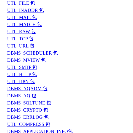
UTL_FILE 包
UTL_INADDR 包
UTL_MAIL 包
UTL_MATCH 包
UTL_RAW 包
UTL_TCP 包
UTL_URL 包
DBMS_SCHEDULER 包
DBMS_MVIEW 包
UTL_SMTP 包
UTL_HTTP 包
UTL_I18N 包
DBMS_AQADM 包
DBMS_AQ 包
DBMS_SQLTUNE 包
DBMS_CRYPTO 包
DBMS_ERRLOG 包
UTL_COMPRESS 包
DBMS_APPLICATION_INFO包