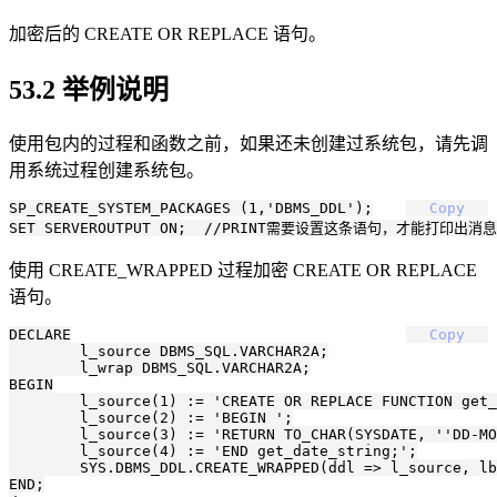
加密后的 CREATE OR REPLACE 语句。
53.2 举例说明
使用包内的过程和函数之前，如果还未创建过系统包，请先调
用系统过程创建系统包。
SP_CREATE_SYSTEM_PACKAGES (1,'DBMS_DDL');

Copy
使用 CREATE_WRAPPED 过程加密 CREATE OR REPLACE
语句。
DECLARE

Copy
	l_source DBMS_SQL.VARCHAR2A;

	l_wrap DBMS_SQL.VARCHAR2A;

BEGIN

	l_source(1) := 'CREATE OR REPLACE FUNCTION get_date_string RETURN VARCHAR2 AS ';

	l_source(2) := 'BEGIN ';

	l_source(3) := 'RETURN TO_CHAR(SYSDATE, ''DD-MON-YYYY''); ';

	l_source(4) := 'END get_date_string;';

	SYS.DBMS_DDL.CREATE_WRAPPED(ddl => l_source, lb => 1, ub => l_source.count);

END;
