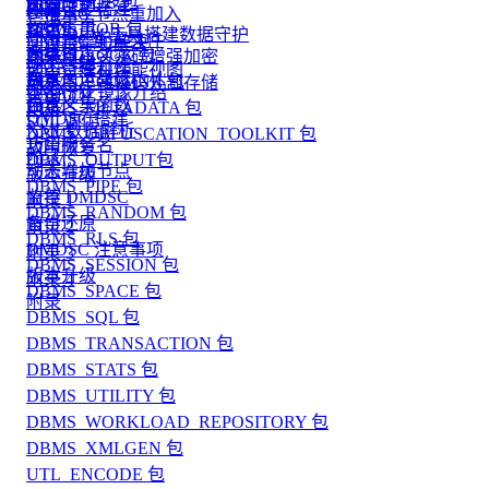
DBMS_JOB 包
资源限制
闪回
数据守护搭建
DMDSC 节点重加入
管理事务
JSON
DBMS_LOB 包
客体重用
利用 DEM 工具搭建数据守护
DMDSC 配置文件
问题跟踪和解决
高级日志
DBMS_LOCK 包
登录用户名密码增强加密
版本升级
DMASM 介绍
动态管理和性能视图
自定义运算符
DBMS_LOGMNR 包
登录用户名密码外部存储
附录
DMASM 镜像介绍
查询优化
自定义集函数
DBMS_METADATA 包
附录
DMDSC 搭建
SQL 调优
XML数据解析
DBMS_OBFUSCATION_TOOLKIT 包
巧用服务名
故障恢复
附录
DBMS_OUTPUT包
动态增加节点
版本升级
DBMS_PIPE 包
监控 DMDSC
附录 1
DBMS_RANDOM 包
备份还原
附录 2
DBMS_RLS 包
DMDSC 注意事项
附录 3
DBMS_SESSION 包
版本升级
附录 4
DBMS_SPACE 包
附录
DBMS_SQL 包
DBMS_TRANSACTION 包
DBMS_STATS 包
DBMS_UTILITY 包
DBMS_WORKLOAD_REPOSITORY 包
DBMS_XMLGEN 包
UTL_ENCODE 包