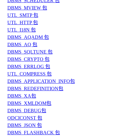
DBMS_SCHEDULER 包
DBMS_MVIEW 包
UTL_SMTP 包
UTL_HTTP 包
UTL_I18N 包
DBMS_AQADM 包
DBMS_AQ 包
DBMS_SQLTUNE 包
DBMS_CRYPTO 包
DBMS_ERRLOG 包
UTL_COMPRESS 包
DBMS_APPLICATION_INFO包
DBMS_REDEFINITION包
DBMS_XA包
DBMS_XMLDOM包
DBMS_DEBUG包
ODCICONST 包
DBMS_JSON 包
DBMS_FLASHBACK 包