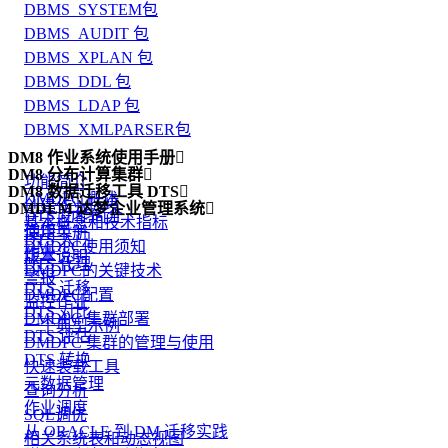
DBMS_SYSTEM包
DBMS_AUDIT 包
DBMS_XPLAN 包
DBMS_DDL 包
DBMS_LDAP 包
DBMS_XMLPARSER包
DM8 作业系统使用手册

DM8 分布计算集群

功能简介
DM8 数据迁移工具 DTS

DMDPC 概述
创建作业环境
DMDEM 达梦企业管理系统

DTS 功能简介
基本概念和技术指标
操作员
使用手册
DTS 入门
DMDPC使用须知
作业
版本说明
DTS 代理
DMDPC的关键技术
警报
DTS 迁移
DMDPC配置
监控作业
DTS 对比
DMDPC 集群部署
一个典型示例
DTS 评估
DMDPC 集群的管理与使用
DTS 转换
快速装载工具
元数据管理
查询分析
作业调度
SQL调优
从 ORACLE 到 DM 迁移实践
相关系统表和动态视图