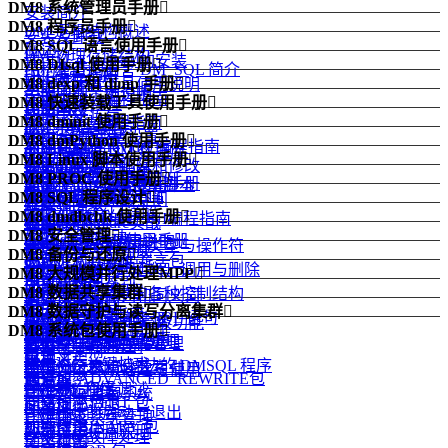
DM8 系统管理员手册

安装简介
DM8 程序员手册

DM 逻辑结构概述
安装及卸载
DM8 SQL 语言使用手册

概述
DM 物理存储结构
许可证 (License) 的安装
DM8 DIsql 使用手册

结构化查询语言 DM_SQL 简介
DPI 编程指南
DM 内存结构
DM8 dexp 和 dimp 手册

数据库配置工具使用说明
功能简介
手册中的示例说明
DM ODBC 编程指南
DM8 快速装载工具使用手册

管理 DM 线程
功能简介
注意事项
DIsql 入门
数据定义语句
DM8 dminit 使用手册

DM JDBC 编程指南
概述
DM 系统管理员
dexp 逻辑导出
DIsql 环境变量设置
DM8 dmPython 使用手册

数据查询语句
功能简介
.NET Data Provider 编程指南
dmfldr 入门
创建和配置 DM 数据库
dimp 逻辑导入
DM8 Linux 脚本使用手册

DIsql 常用命令
dmPython 简介
数据的插入、删除和修改
使用 dminit
DM PHP 编程指南
dmfldr 实战
启动和关闭数据库
DM8 PROC 使用手册

dexp 和 dimp 应用实例
DM8 Linux 脚本使用手册
如何在 DIsql 中使用脚本
dmPython 安装
视图
查看 dminit 参数
DM FLDR 编程指南
DM8 SQL 程序设计

dmldrp和dmldrc入门
管理模式对象的空间
概述
升级和降级
dmPython 接口详解
物化视图
DM8 dmdbchk 使用手册

dminit 参数详解
DM DEXP/DIMP JNI编程指南
概述
dmldrp和dmldrc实战
管理表
预编译概念
DM8 安全管理

dmDjango 驱动
函数
DM8 dmdbchk 使用手册
dminit 高级主题
Logmnr 接口使用说明
DMSQL 程序数据类型与操作符
管理索引
嵌入式程序的组成
DM8 备份与还原

概述
dmSQLAlchemy 方言包
一致性和并发性
DM Node.js 编程指南
DMSQL 程序的定义、调用与删除
管理触发器
DM8 大规模并行处理MPP

Oracle 兼容
备份还原简介
用户标识与鉴别
DBUtils 包
外部函数
DM Go 编程指南
DM8 数据共享集群

DMSQL 程序中的各种控制结构
管理视图、序列和同义词
引言
DB2 兼容
备份还原原理
自主访问控制
dmAsync 包
包
DM8 数据守护与读写分离集群

DM XA 编程指南
DMDSC 概述
DMSQL 程序中的 SQL 语句
模式对象的常规管理
概述
DM 嵌入式 SQL 高级功能
备份还原实战
DM8 系统包使用手册

强制访问控制
dmPython_pool 包
类类型
概述
DM R2DBC编程指南
DMDSC 使用的环境
DMSQL 程序异常处理
数据库布局和存储管理
基本概念与原理
PRO*C 程序实例
概述
审计
自定义类型
守护进程
附录
DMDSC 关键技术
基于 C、JAVA 语法的 DMSQL 程序
管理分区表和分区索引
DM MPP 环境搭建与使用
附录
DBMS_ADVANCED_REWRITE包
通信加密
触发器
监视器
DMCSS 介绍
DMSQL 程序调试
管理列存储表
DM MPP 主备系统
DBMS_ALERT 包
存储加密
同义词
配置文件说明
DMDSC 的启动与退出
管理堆表
DM MPP 系统管理
DBMS_BINARY 包
加密引擎
外部链接
数据守护使用说明
DMDSC 故障处理
全文检索
动态视图