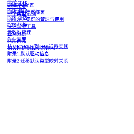
DTS 迁移
DMDPC配置
监控作业
DTS 对比
DMDPC 集群部署
一个典型示例
DTS 评估
DMDPC 集群的管理与使用
DTS 转换
快速装载工具
元数据管理
查询分析
作业调度
SQL调优
从 ORACLE 到 DM 迁移实践
相关系统表和动态视图
附录1 默认驱动信息
附录2 迁移默认类型映射关系