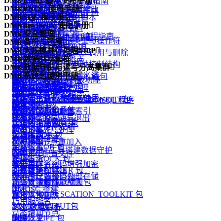
DM8 Linux 脚本使用手册

.NET Data Provider 编程指南
dimp 逻辑导入
dmPython 简介
创建和配置 DM 数据库
DIsql 常用命令
使用 dminit
DM8 PROC 使用手册

数据的插入、删除和修改
dmfldr 实战
DM8 Linux 脚本使用手册
DM PHP 编程指南
dexp 和 dimp 应用实例
dmPython 安装
启动和关闭数据库
DM8 SQL 程序设计

如何在 DIsql 中使用脚本
查看 dminit 参数
概述
视图
dmldrp和dmldrc入门
DM FLDR 编程指南
DM8 dmdbchk 使用手册

升级和降级
dmPython 接口详解
管理模式对象的空间
概述
dminit 参数详解
预编译概念
物化视图
DM8 安全管理

dmldrp和dmldrc实战
DM DEXP/DIMP JNI编程指南
DM8 dmdbchk 使用手册
dmDjango 驱动
管理表
DMSQL 程序数据类型与操作符
DM8 备份与还原

dminit 高级主题
嵌入式程序的组成
函数
概述
Logmnr 接口使用说明
DM8 大规模并行处理MPP

dmSQLAlchemy 方言包
管理索引
DMSQL 程序的定义、调用与删除
备份还原简介
Oracle 兼容
一致性和并发性
用户标识与鉴别
DM8 数据共享集群

DM Node.js 编程指南
引言
DBUtils 包
管理触发器
DMSQL 程序中的各种控制结构
备份还原原理
DM8 数据守护与读写分离集群

DB2 兼容
外部函数
自主访问控制
DMDSC 概述
DM Go 编程指南
概述
dmAsync 包
管理视图、序列和同义词
DM8 系统包使用手册

DMSQL 程序中的 SQL 语句
备份还原实战
概述
DM 嵌入式 SQL 高级功能
包
强制访问控制
DMDSC 使用的环境
DM XA 编程指南
基本概念与原理
dmPython_pool 包
模式对象的常规管理
概述
DMSQL 程序异常处理
守护进程
PRO*C 程序实例
类类型
审计
DMDSC 关键技术
DM R2DBC编程指南
DM MPP 环境搭建与使用
数据库布局和存储管理
DBMS_ADVANCED_REWRITE包
基于 C、JAVA 语法的 DMSQL 程序
监视器
附录
自定义类型
通信加密
DMCSS 介绍
附录
DM MPP 主备系统
管理分区表和分区索引
DBMS_ALERT 包
DMSQL 程序调试
配置文件说明
触发器
存储加密
DMDSC 的启动与退出
DM MPP 系统管理
管理列存储表
DBMS_BINARY 包
数据守护使用说明
同义词
加密引擎
DMDSC 故障处理
动态视图
管理堆表
DBMS_JOB 包
数据守护搭建
外部链接
资源限制
DMDSC 节点重加入
全文检索
DBMS_LOB 包
利用 DEM 工具搭建数据守护
闪回
客体重用
DMDSC 配置文件
管理事务
DBMS_LOCK 包
JSON
版本升级
登录用户名密码增强加密
DMASM 介绍
问题跟踪和解决
DBMS_LOGMNR 包
高级日志
附录
登录用户名密码外部存储
DMASM 镜像介绍
动态管理和性能视图
DBMS_METADATA 包
自定义运算符
附录
DMDSC 搭建
查询优化
DBMS_OBFUSCATION_TOOLKIT 包
自定义集函数
巧用服务名
SQL 调优
DBMS_OUTPUT包
XML数据解析
动态增加节点
故障恢复
DBMS_PIPE 包
附录