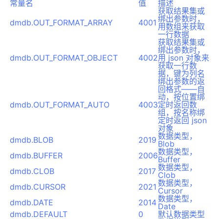
常量名
值
描述
获取结果集或
绑出参数时，
dmdb.OUT_FORMAT_ARRAY
4001
用数组来获取
一行数据
获取结果集或
绑出参数时，
dmdb.OUT_FORMAT_OBJECT
4002
用 json 对象来
获取一行数
据，键为列名
绑出参数的返
回格式——自
动，按位置绑
dmdb.OUT_FORMAT_AUTO
4003
定时返回数
组，按名称绑
定时返回 json
对象
数据类型，
dmdb.BLOB
2019
Blob
数据类型，
dmdb.BUFFER
2006
Buffer
数据类型，
dmdb.CLOB
2017
Clob
数据类型，
dmdb.CURSOR
2021
Cursor
数据类型，
dmdb.DATE
2014
Date
dmdb.DEFAULT
0
默认数据类型