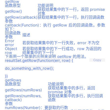
getRow
函数原型
功能说明
获取结果集中的下一行，返回 promise
getRow()
对象
getRow(callback)
获取结果集中的下一行，执行回调函数
参数
callback(Function)：执行 getRow 后的回调函数。参数
如下：
回调函数
描述
参数
Error
若获取结果集中的下一行失败，error 不为空
error
Object
若获取结果集中的下一行成功，row 为返回的
row
结果集中的下一行
下面用一个简单的示例来说明 getRow 的用法。
resultSet.getRow(function(err, row) {

Copy
do_something_with_row();

getRows
函数原型
功能说明
获取结果集中的多行，返回
getRows(numRows)
promise 对象
getRows(numRows,
获取结果集中的多行，执行回调
callback)
函数
参数
numRows(Number)：要获取的行数