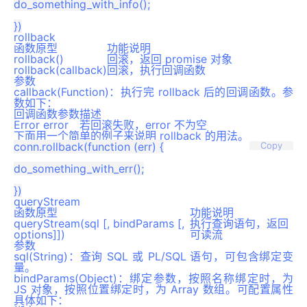
do_something_with_info();

rollback
函数原型
功能说明
rollback()
回滚，返回 promise 对象
rollback(callback)
回滚，执行回调函数
参数
callback(Function)：执行完 rollback 后的回调函数。参
数如下：
回调函数参数
描述
Error error
若回滚失败，error 不为空
下面用一个简单的例子来说明 rollback 的用法。
conn.rollback(function (err) {

Copy
do_something_with_err();

queryStream
函数原型
功能说明
queryStream(sql [, bindParams [,
执行查询语句，返回
options]])
可读流
参数
sql(String)：查询 SQL 或 PL/SQL 语句，可包含绑定变
量。
bindParams(Object)：绑定参数，按照名称绑定时，为
JS 对象，按照位置绑定时，为 Array 数组。可配置属性
具体如下：