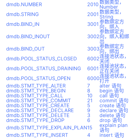
数据类型，
dmdb.NUMBER
2010
Number
数据类型，
dmdb.STRING
2001
String
参数绑定方
dmdb.BIND_IN
3001
向，绑入
参数绑定方
dmdb.BIND_INOUT
3002
向，绑入和绑
出
参数绑定方
dmdb.BIND_OUT
3003
向，绑出
连接池状态，
dmdb.POOL_STATUS_CLOSED
6002
关闭
连接池状态，
dmdb.POOL_STATUS_DRAINING
6001
正在关闭
连接池状态，
dmdb.POOL_STATUS_OPEN
6000
打开
dmdb.STMT_TYPE_ALTER
7
alter 语句
dmdb.STMT_TYPE_BEGIN
8
begin 语句
dmdb.STMT_TYPE_CALL
10
call 语句
dmdb.STMT_TYPE_COMMIT
21
commit 语句
dmdb.STMT_TYPE_CREATE
5
create 语句
dmdb.STMT_TYPE_DECLARE
9
declare 语句
dmdb.STMT_TYPE_DELETE
3
delete 语句
dmdb.STMT_TYPE_DROP
6
drop 语句
explain plan
dmdb.STMT_TYPE_EXPLAIN_PLAN
15
语句
dmdb.STMT_TYPE_INSERT
4
insert 语句