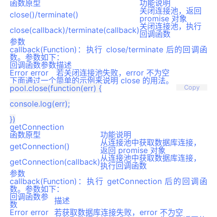
函数原型
功能说明
关闭连接池，返回
close()/terminate()
promise 对象
关闭连接池，执行
close(callback)/terminate(callback)
回调函数
参数
callback(Function)：执行 close/terminate 后的回调函
数。参数如下：
回调函数参数
描述
Error error
若关闭连接池失败，error 不为空
下面通过一个简单的示例来说明 close 的用法。
pool.close(function(err) {

Copy
console.log(err);

getConnection
函数原型
功能说明
从连接池中获取数据库连接，
getConnection()
返回 promise 对象
从连接池中获取数据库连接，
getConnection(callback)
执行回调函数
参数
callback(Function)：执行 getConnection 后的回调函
数。参数如下：
回调函数参
描述
数
Error error
若获取数据库连接失败，error 不为空