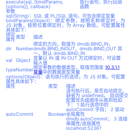
execute(sql, [bindParams,
执行语句，执行回调
[options]], callback)
函数
参数
sql(String)：SQL 或 PL/SQL 语句，可包含绑定变量
bindParams(Object)：绑定参数，按照名称绑定时，为
JS 对象，按照位置绑定时，为 Array 数组。可配置属性
具体如下：
绑定
类型
描述
属性
绑定的方向，取值为 dmdb.BIND_IN，
dir
Number
dmdb.BIND_INOUT，dmdb.BIND_OUT 其
一，默认 dmdb.BIND_IN
变量以 IN 或 IN OUT 方式绑定时，可设置
val
Object
输入值
绑定参数的数据类型，取值范围是
10.3.1.1
type
Number
常量
中的数据类型常量
options(Object)：语句执行的选项，为 JS 对象。可配置
属性具体如下：
属性
类型
描述
语句执行后，是否自动提交。
缺省为 undefined。 自动提交
配置优先级顺序从高到低如
下： 1 执行选项中的
autoCommit 字段； 2 驱动
autoCommit
Boolean
全局属性
dmdb.autoCommit； 3 连接
串属性/连接属性
localhost:5236?