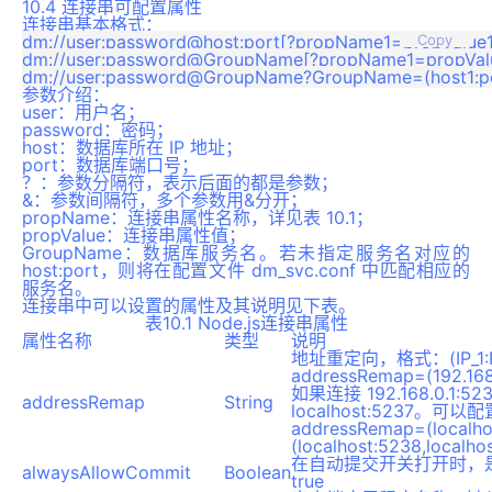
10.4 连接串可配置属性
连接串基本格式：
dm://user:password@host:port[?propName1=propValue
Copy
dm://user:password@GroupName[?propName1=propVal
参数介绍：
user：用户名；
password：密码；
host：数据库所在 IP 地址；
port：数据库端口号；
？：参数分隔符，表示后面的都是参数；
&：参数间隔符，多个参数用&分开；
propName：连接串属性名称，详见表 10.1；
propValue：连接串属性值；
GroupName：数据库服务名。若未指定服务名对应的
host:port，则将在配置文件 dm_svc.conf 中匹配相应的
服务名。
连接串中可以设置的属性及其说明见下表。
表10.1 Node.js连接串属性
属性名称
类型
说明
地址重定向，格式：(IP_1:PO
addressRemap=(192.168
如果连接 192.168.0.1
addressRemap
String
localhost:5237。
addressRemap=(localhos
(localhost:5238,loca
在自动提交开关打开时，
alwaysAllowCommit
Boolean
true