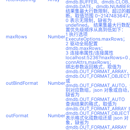
dmdb.BUFFER、dmdb.CLOB
dmdb.DATE、dmdb.NUMBER
结果集最大行数限制，超过的
断。取值范围 0~2147483647
0 表示无限制，缺省为
undefined。 结果集最大行数
置优先级顺序从高到低如下：
1 执行选项
maxRows
Number
ExecuteOptions.maxRows；
2 驱动全局配置
dmdb.maxRows；
3 连接串属性/连接属性
localhost:5236?maxRows=0 
connAttrs.maxRows；
绑出参数返回格式，取值为
dmdb.OUT_FORMAT_ARRAY
dmdb.OUT_FORMAT_OBJECT
或
outBindFormat
Number
dmdb.OUT_FORMAT_AUTO
别对应数组，json 对象或自动
缺省为
dmdb.OUT_FORMAT_AUTO
查询结果的格式，取值为
dmdb.OUT_FORMAT_ARRAY 
dmdb.OUT_FORMAT_OBJEC
outFormat
Number
表示格式化成数组还是 json 对
象，缺省为
dmdb.OUT_FORMAT_ARRAY