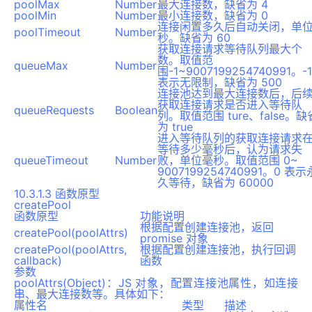
poolMax
Number
最大连接数，缺省为 4
poolMin
Number
最小连接数，缺省为 0
连接闲置多久后自动关闭，单
poolTimeout
Number
秒。缺省为 60
获取连接请求等待队列最大个
数。取值范
queueMax
Number
围-1~9007199254740991。-1
表示无限制，缺省为 500
连接池达到最大连接数后，后
获取连接请求是否进入等待队
queueRequests
Boolean
列。取值范围 ture、false。缺
为 true
进入等待队列的获取连接请求
等待多少毫秒后，认为请求失
queueTimeout
Number
败，单位毫秒。取值范围 0~
9007199254740991。0 表示
久等待，缺省为 60000
10.3.1.3 函数原型
createPool
函数原型
功能说明
根据配置创建连接池，返回
createPool(poolAttrs)
promise 对象
createPool(poolAttrs,
根据配置创建连接池，执行回调
callback)
函数
参数
poolAttrs(Object)：JS 对象，配置连接池属性，如连接
串、最大连接数等。具体如下：
属性名
类型
描述