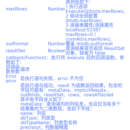
高到低如下：
1 执行选项
maxRows
Number
ExecuteOptions.maxRows；
2 驱动全局配置
dmdb.maxRows；
3 连接串属性/连接属性
localhost:5236?
maxRows=0 /
connAttrs.maxRows；
outFormat
Number
覆盖 dmdb.outFormat
查询结果是否返回 ResultSet
resultSet
Boolean
对象，缺省为 false
callback(Function)：执行完 execute 后的回调函数。参
数如下：
回调函
描述
数参数
Error
若执行语句失败，error 不为空
error
若执行语句成功，result 为函数返回结果，包含的
字段可能有：metaData、implicitResults 、
outBinds、resultSet、rows、rowsAffected
其中各字段含义如下：
metaData：查询语句的列信息，当且仅当有多个
结果集时为二维数组，含如下字段：
name：列名
dbType：列类型
dbTypeName：列类型名称
precision：列数据精度