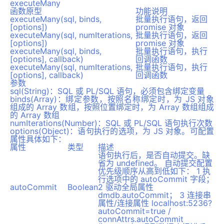
executeMany
函数原型
功能说明
executeMany(sql, binds,
批量执行语句，返回
[options])
promise 对象
executeMany(sql, numIterations,
批量执行语句，返回
[options])
promise 对象
executeMany(sql, binds,
批量执行语句，执行
[options], callback)
回调函数
executeMany(sql, numIterations,
批量执行语句，执行
[options], callback)
回调函数
参数
sql(String)：SQL 或 PL/SQL 语句，必须包含绑定变量
binds(Array)：绑定参数，按照名称绑定时，为 JS 对象
组成的 Array 数组，按照位置绑定时，为 Array 数组组成
的 Array 数组
numIterations(Number)：SQL 或 PL/SQL 语句执行次数
options(Object)：语句执行的选项，为 JS 对象。可配置
属性具体如下：
属性
类型
描述
语句执行后，是否自动提交。缺
省为 undefined。 自动提交配置
优先级顺序从高到低如下： 1 执
行选项中的 autoCommit 字段；
autoCommit
Boolean
2 驱动全局属性
dmdb.autoCommit； 3 连接串
属性/连接属性 localhost:5236?
autoCommit=true /
connAttrs.autoCommit