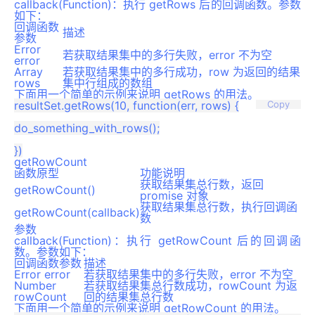
callback(Function)：执行 getRows 后的回调函数。参数
如下：
回调函数
描述
参数
Error
若获取结果集中的多行失败，error 不为空
error
Array
若获取结果集中的多行成功，row 为返回的结果
rows
集中行组成的数组
下面用一个简单的示例来说明 getRows 的用法。
resultSet.getRows(10, function(err, rows) {

Copy
do_something_with_rows();

getRowCount
函数原型
功能说明
获取结果集总行数，返回
getRowCount()
promise 对象
获取结果集总行数，执行回调函
getRowCount(callback)
数
参数
callback(Function)：执行 getRowCount 后的回调函
数。参数如下：
回调函数参数
描述
Error error
若获取结果集中的多行失败，error 不为空
Number
若获取结果集总行数成功，rowCount 为返
rowCount
回的结果集总行数
下面用一个简单的示例来说明 getRowCount 的用法。