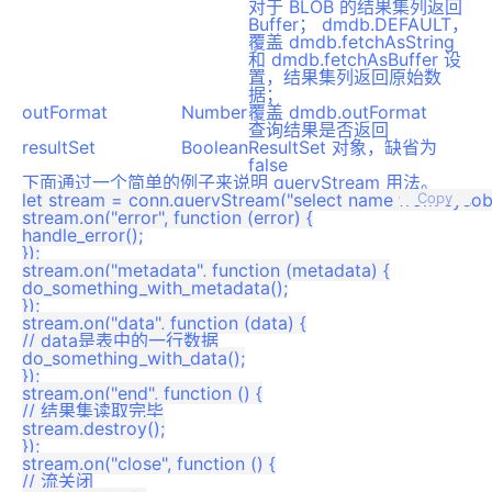
对于 BLOB 的结果集列返回
Buffer； dmdb.DEFAULT，
覆盖 dmdb.fetchAsString
和 dmdb.fetchAsBuffer 设
置，结果集列返回原始数
据；
outFormat
Number
覆盖 dmdb.outFormat
查询结果是否返回
resultSet
Boolean
ResultSet 对象，缺省为
false
下面通过一个简单的例子来说明 queryStream 用法。
let stream = conn.queryStream("select name from sysobje
Copy
stream.on("error", function (error) {

handle_error();

});

stream.on("metadata", function (metadata) {

do_something_with_metadata();

});

stream.on("data", function (data) {

// data是表中的一行数据

do_something_with_data();

});

stream.on("end", function () {

// 结果集读取完毕

stream.destroy();

});

stream.on("close", function () {

// 流关闭
