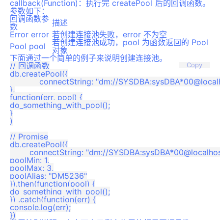
callback(Function)：执行完 createPool 后的回调函数。
参数如下：
回调函数参
描述
数
Error error
若创建连接池失败，error 不为空
若创建连接池成功，pool 为函数返回的 Pool
Pool pool
对象
下面通过一个简单的例子来说明创建连接池。
// 回调函数

Copy
db.createPool({

	    connectString: "dm://SYSDBA:sysDBA*00@localhost:5236"

},

function(err, pool) {

do_something_with_pool();

}

)

// Promise

db.createPool({

	connectString: "dm://SYSDBA:sysDBA*00@localhost:5236",

poolMin: 1,

poolMax: 3,

poolAlias: "DM5236"

}).then(function(pool) {

do_something_with_pool();

}) .catch(function(err) {

console.log(err);
