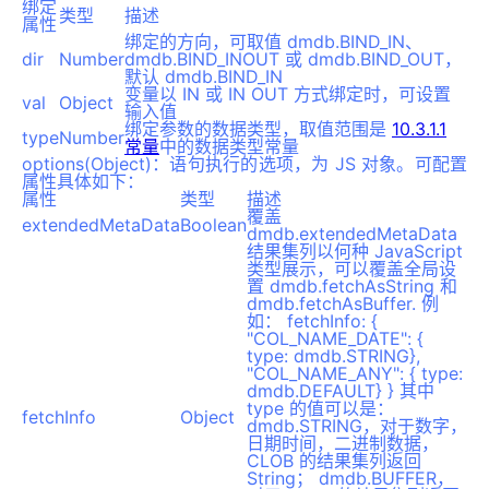
绑定
类型
描述
属性
绑定的方向，可取值 dmdb.BIND_IN、
dir
Number
dmdb.BIND_INOUT 或 dmdb.BIND_OUT，
默认 dmdb.BIND_IN
变量以 IN 或 IN OUT 方式绑定时，可设置
val
Object
输入值
绑定参数的数据类型，取值范围是
10.3.1.1
type
Number
常量
中的数据类型常量
options(Object)：语句执行的选项，为 JS 对象。可配置
属性具体如下：
属性
类型
描述
覆盖
extendedMetaData
Boolean
dmdb.extendedMetaData
结果集列以何种 JavaScript
类型展示，可以覆盖全局设
置 dmdb.fetchAsString 和
dmdb.fetchAsBuffer. 例
如： fetchInfo: {
"COL_NAME_DATE": {
type: dmdb.STRING},
"COL_NAME_ANY": { type:
dmdb.DEFAULT} } 其中
type 的值可以是：
fetchInfo
Object
dmdb.STRING，对于数字，
日期时间，二进制数据，
CLOB 的结果集列返回
String； dmdb.BUFFER，