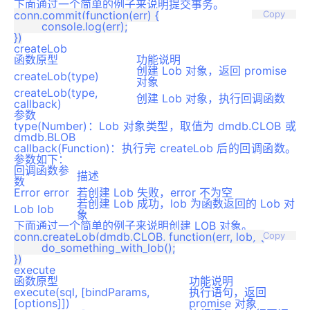
下面通过一个简单的例子来说明提交事务。
conn.commit(function(err) {

Copy
	console.log(err);

createLob
函数原型
功能说明
创建 Lob 对象，返回 promise
createLob(type)
对象
createLob(type,
创建 Lob 对象，执行回调函数
callback)
参数
type(Number)：Lob 对象类型，取值为 dmdb.CLOB 或
dmdb.BLOB
callback(Function)：执行完 createLob 后的回调函数。
参数如下：
回调函数参
描述
数
Error error
若创建 Lob 失败，error 不为空
若创建 Lob 成功，lob 为函数返回的 Lob 对
Lob lob
象
下面通过一个简单的例子来说明创建 LOB 对象。
conn.createLob(dmdb.CLOB, function(err, lob) {

Copy
	do_something_with_lob();

execute
函数原型
功能说明
execute(sql, [bindParams,
执行语句，返回
[options]])
promise 对象