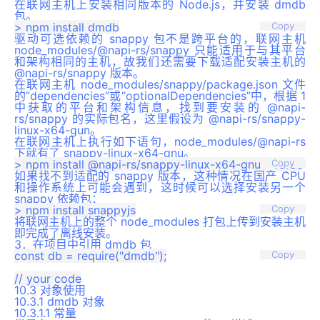
在联网主机上安装相同版本的 Node.js，并安装 dmdb
包。
Copy
驱动可选依赖的 snappy 包不是跨平台的，联网主机
node_modules/@napi-rs/snappy 只能适用于与其平台
和架构相同的主机，故我们还需要下载适配安装主机的
@napi-rs/snappy 版本。
在联网主机 node_modules/snappy/package.json 文件
的“dependencies”或“optionalDependencies”中，根据 1
中获取的平台和架构信息，找到要安装的 @napi-
rs/snappy 的实际包名，这里假设为 @napi-rs/snappy-
linux-x64-gun。
在联网主机上执行如下语句，node_modules/@napi-rs
下就有了 snappy-linux-x64-gnu。
Copy
如果找不到适配的 snappy 版本，这种情况在国产 CPU
和操作系统上可能会遇到，这时候可以选择安装另一个
snappy 依赖包：
Copy
将联网主机上的整个 node_modules 打包上传到安装主机
即完成了离线安装。
3．在项目中引用 dmdb 包
const db = require("dmdb");

Copy
10.3 对象使用
10.3.1 dmdb 对象
10.3.1.1 常量