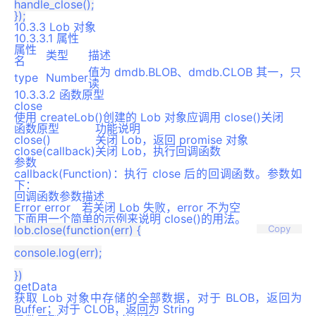
handle_close();

10.3.3 Lob 对象
10.3.3.1 属性
属性
类型
描述
名
值为 dmdb.BLOB、dmdb.CLOB 其一，只
type
Number
读
10.3.3.2 函数原型
close
使用 createLob()创建的 Lob 对象应调用 close()关闭
函数原型
功能说明
close()
关闭 Lob，返回 promise 对象
close(callback)
关闭 Lob，执行回调函数
参数
callback(Function)：执行 close 后的回调函数。参数如
下：
回调函数参数
描述
Error error
若关闭 Lob 失败，error 不为空
下面用一个简单的示例来说明 close()的用法。
lob.close(function(err) {

Copy
console.log(err);

getData
获取 Lob 对象中存储的全部数据，对于 BLOB，返回为
Buffer；对于 CLOB，返回为 String