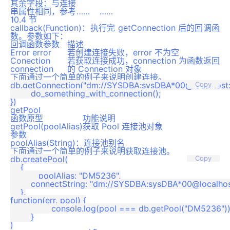
其余字段：与连接
串属性相同，参考
……
……
10.4 节
callback(Function)：执行完 getConnection 后的回调函
数。参数如下：
回调函数参数
描述
Error error
若创建连接失败，error 不为空
Conection
若获取连接成功，connection 为函数返回
connection
的 Connection 对象
下面通过一个简单的例子来说明创建连接。
db.getConnection("dm://SYSDBA:sysDBA*00@localhost:523
Copy
	do_something_with_connection();

getPool
函数原型
功能说明
getPool(poolAlias)
获取 Pool 连接池对象
参数
poolAlias(String)：连接池别名
下面通过一个简单的例子来说明获取连接池。
db.createPool(

Copy
    {

	   poolAlias: "DM5236",

        connectString: "dm://SYSDBA:sysDBA*00@localhos
    },

function(err, pool) {

		console.log(pool === db.getPool("DM5236")); // true

	}
