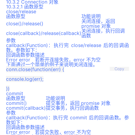
10.3.2 Connection 对象
10.3.2.1 函数原型
close/release
函数原型
功能说明
关闭连接，返回
close()/release()
promise 对象
关闭连接，执行回调
close(callback)/release(callback)
函数
参数
callback(Function)：执行完 close/release 后的回调函
数。参数如下：
回调函数参数
描述
Error error
若断开连接失败，error 不为空
下面通过一个简单的例子来说明关闭连接。
conn.close(function(err) {

Copy
console.log(err);

commit
函数原型
功能说明
commit()
提交事务，返回 promise 对象
commit(callback)
提交事务，执行回调函数
参数
callback(Function)：执行完 commit 后的回调函数。参
数如下：
回调函数参数
描述
Error error
若提交失败，error 不为空