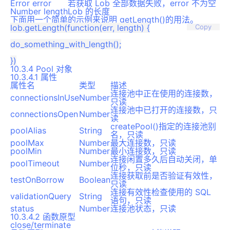
Error error
若获取 Lob 全部数据失败，error 不为空
Number length
Lob 的长度
下面用一个简单的示例来说明 getLength()的用法。
lob.getLength(function(err, length) {

Copy
do_something_with_length();

10.3.4 Pool 对象
10.3.4.1 属性
属性名
类型
描述
连接池中正在使用的连接数，
connectionsInUse
Number
只读
连接池中已打开的连接数，只
connectionsOpen
Number
读
createPool()指定的连接池别
poolAlias
String
名，只读
poolMax
Number
最大连接数，只读
poolMin
Number
最小连接数，只读
连接闲置多久后自动关闭，单
poolTimeout
Number
位秒，只读
连接获取前是否验证有效性，
testOnBorrow
Boolean
只读
连接有效性检查使用的 SQL
validationQuery
String
语句，只读
status
Number
连接池状态，只读
10.3.4.2 函数原型
close/terminate