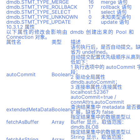
dmdb.STMT_TYPE_MERGE
16
merge 语句
dmdb.STMT_TYPE_ROLLBACK
17
rollback 语句
dmdb.STMT_TYPE_SELECT
1
select 语句
dmdb.STMT_TYPE_UNKNOWN
0
未知类型语句
dmdb.STMT_TYPE_UPDATE
2
update 语句
10.3.1.2 属性
以下属性的修改会影响由 dmdb 创建出来的 Pool 和
Connection 对象。
属性名
类型
描述
语句执行后，是否自动提交。
省为 undefined。
自动提交配置优先级顺序从高
低如下：
1 执行选项中的 autoCommit 
段；
autoCommit
Boolean
2 驱动全局属性
dmdb.autoCommit；
3 连接串属性/连接属性
localhost:5236?
autoCommit=true /
connAttrs.autoCommit
查询结果集中 metadata 是否
extendedMetaData
Boolean
扩展，缺省为 false
指定结果集中的数据类型以
fetchAsBuffer
Array
Buffer 显示，取值范围：
dmdb.BLOB
指定结果集中的数据类型以
String 显示，取值范围：
fetchAsString
Array