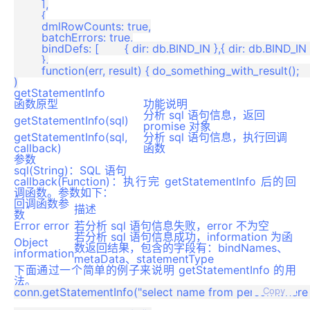
	],

	{

	dmlRowCounts: true,

	batchErrors: true,

	bindDefs: [	{ dir: db.BIND_IN },{ dir: db.BIND_IN },{ dir: db.BIND_IN }	]

	},

	function(err, result) {	do_something_with_result();	}

getStatementInfo
函数原型
功能说明
分析 sql 语句信息，返回
getStatementInfo(sql)
promise 对象
getStatementInfo(sql,
分析 sql 语句信息，执行回调
callback)
函数
参数
sql(String)：SQL 语句
callback(Function)：执行完 getStatementInfo 后的回
调函数。参数如下：
回调函数参
描述
数
Error error
若分析 sql 语句信息失败，error 不为空
若分析 sql 语句信息成功，information 为函
Object
数返回结果，包含的字段有：bindNames、
information
metaData、statementType
下面通过一个简单的例子来说明 getStatementInfo 的用
法。
conn.getStatementInfo("select name from person where id =
Copy