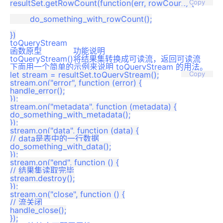
resultSet.getRowCount(function(err, rowCount) {

Copy
	do_something_with_rowCount();

toQueryStream
函数原型
功能说明
toQueryStream()
将结果集转换成可读流，返回可读流
下面用一个简单的示例来说明 toQueryStream 的用法。
let stream = resultSet.toQueryStream();

Copy
stream.on("error", function (error) {

handle_error();

});

stream.on("metadata", function (metadata) {

do_something_with_metadata();

});

stream.on("data", function (data) {

// data是表中的一行数据

do_something_with_data();

});

stream.on("end", function () {

// 结果集读取完毕

stream.destroy();

});

stream.on("close", function () {

// 流关闭

handle_close();
