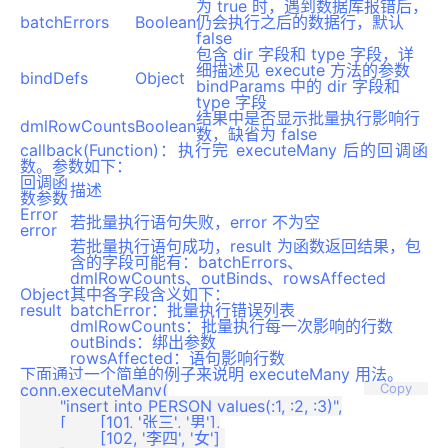
为 true 时，遇到数据库报错后，
batchErrors
Boolean
仍会执行之后的数据行，默认
false
包含 dir 字段和 type 字段，详
细描述见 execute 方法的参数
bindDefs
Object
bindParams 中的 dir 字段和
type 字段
结果中是否显示批量执行影响行
dmlRowCounts
Boolean
数，缺省为 false
callback(Function)：执行完 executeMany 后的回调函
数。参数如下：
回调函
描述
数参数
Error
若批量执行语句失败，error 不为空
error
若批量执行语句成功，result 为函数返回结果，包
含的字段可能有：batchErrors、
dmlRowCounts、outBinds、rowsAffected
Object
其中各字段含义如下：
result
batchError：批量执行错误列表
dmlRowCounts：批量执行每一次影响的行数
outBinds：绑出参数
rowsAffected：语句影响行数
下面通过一个简单的例子来说明 executeMany 用法。
conn.executeMany(

Copy
	"insert into PERSON values(:1, :2, :3)",

	[	[101, '张三', '男'],

		[102, '李四', '女'] 
