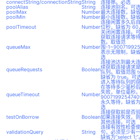
connectString/connectionString
String
连接串。必选
poolAlias
String
连接池别名。可
poolMax
Number
最大连接数，缺省
poolMin
Number
最小连接数，缺省
连接闲置多久后
poolTimeout
Number
位秒，缺省为 60
关闭闲置连接。
获取连接请求等
数。取值范
queueMax
Number
围-1~900719925
表示无限制，缺省
选
连接池达到最大
续获取连接请求
queueRequests
Boolean
队列。取值范围 tur
缺省为 true。可
进入等待队列的
在等待多少毫秒
失败，单位毫秒。
queueTimeout
Number
900719925474
永久等待，缺省为 
选
连接获取前是否
testOnBorrow
Boolean
如果连接失效，
其他连接。可选
连接有效性检查使用
validationQuery
String
句，必须至少有
缺省为”select 1