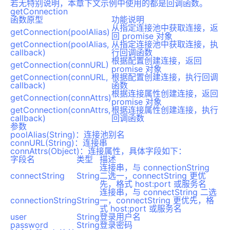
若无特别说明，本章下文示例中使用的都是回调函数。
getConnection
函数原型
功能说明
从指定连接池中获取连接，返
getConnection(poolAlias)
回 promise 对象
getConnection(poolAlias,
从指定连接池中获取连接，执
callback)
行回调函数
根据配置创建连接，返回
getConnection(connURL)
promise 对象
getConnection(connURL,
根据配置创建连接，执行回调
callback)
函数
根据连接属性创建连接，返回
getConnection(connAttrs)
promise 对象
getConnection(connAttrs,
根据连接属性创建连接，执行
callback)
回调函数
参数
poolAlias(String)：连接池别名
connURL(String)：连接串
connAttrs(Object)：连接属性，具体字段如下：
字段名
类型
描述
连接串，与 connectionString
connectString
String
二选一，connectString 更优
先，格式 host:port 或服务名
连接串，与 connectString 二选
connectionString
String
一，connectString 更优先，格
式 host:port 或服务名
user
String
登录用户名
password
String
登录密码