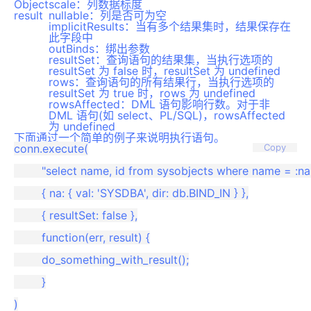
Object
scale：列数据标度
result
nullable：列是否可为空
implicitResults：当有多个结果集时，结果保存在
此字段中
outBinds：绑出参数
resultSet：查询语句的结果集，当执行选项的
resultSet 为 false 时，resultSet 为 undefined
rows：查询语句的所有结果行，当执行选项的
resultSet 为 true 时，rows 为 undefined
rowsAffected：DML 语句影响行数。对于非
DML 语句(如 select、PL/SQL)，rowsAffected
为 undefined
下面通过一个简单的例子来说明执行语句。
conn.execute(

Copy
	"select name, id from sysobjects where name = :na",

	{ na: { val: 'SYSDBA', dir: db.BIND_IN } },

	{ resultSet: false },

	function(err, result) {

	do_something_with_result();

	}
