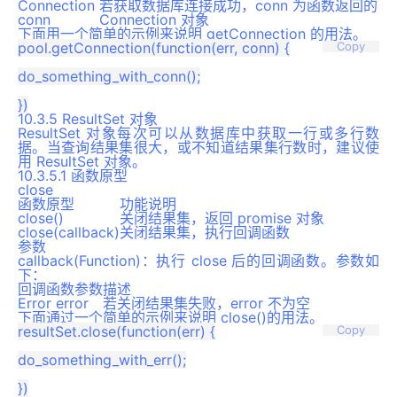
Connection
若获取数据库连接成功，conn 为函数返回的
conn
Connection 对象
下面用一个简单的示例来说明 getConnection 的用法。
pool.getConnection(function(err, conn) {

Copy
do_something_with_conn();

10.3.5 ResultSet 对象
ResultSet 对象每次可以从数据库中获取一行或多行数
据。当查询结果集很大，或不知道结果集行数时，建议使
用 ResultSet 对象。
10.3.5.1 函数原型
close
函数原型
功能说明
close()
关闭结果集，返回 promise 对象
close(callback)
关闭结果集，执行回调函数
参数
callback(Function)：执行 close 后的回调函数。参数如
下：
回调函数参数
描述
Error error
若关闭结果集失败，error 不为空
下面通过一个简单的示例来说明 close()的用法。
resultSet.close(function(err) {

Copy
do_something_with_err();
