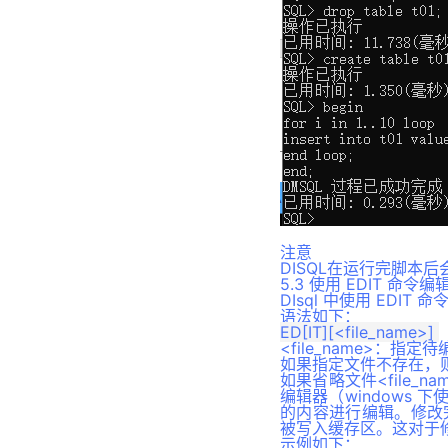
巧用服务名
DTS 迁移
DMDPC 集群部署
DBMS_METADATA 包
动态增加节点
DTS 对比
DMDPC 集群的管理与使用
DBMS_OBFUSCATION_TOOL
监控 DMDSC
DTS 评估
KIT 包
快速装载工具
备份还原
DTS 转换
DBMS_OUTPUT包
查询分析
DMDSC 注意事项
元数据管理
DBMS_PIPE 包
SQL调优
版本升级
作业调度
DBMS_RANDOM 包
相关系统表和动态视图
附录
从 ORACLE 到 DM 迁移实践
DBMS_RLS 包
附录1 默认驱动信息
DBMS_SESSION 包
附录2 迁移默认类型映射关系
DBMS_SPACE 包
注意
DISQL在运行完脚本
DBMS_SQL 包
5.3 使用 EDIT 命令
DIsql 中使用 EDI
DBMS_TRANSACTION 包
语法如下：
DBMS_STATS 包
<file_name>：指
DBMS_UTILITY 包
如果指定文件不存在，
如果省略文件<file_
DBMS_WORKLOAD_REPOSI
编辑器（windows 
TORY 包
的内容进行编辑。修改完
被写入缓存区。这对于修改
DBMS_XMLGEN 包
示例如下：