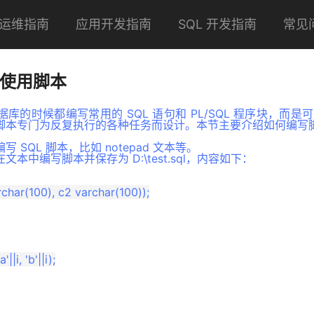
运维指南
应用开发指南
SQL 开发指南
常见
 中使用脚本
库的时候都编写常用的 SQL 语句和 PL/SQL 程序块，而
脚本专门为反复执行的各种任务而设计。本节主要介绍如何编写
SQL 脚本，比如 notepad 文本等。
本中编写脚本并保存为 D:\test.sql，内容如下：
rchar(100), c2 varchar(100));

|i, 'b'||i);
