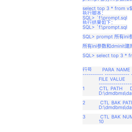
执行脚本：
执行结果如下：
SQL> `f:\prompt.sql

SQL> prompt 所有
所有ini参数和dmin
SQL> select top 3 * f
行号       PARA_NAME
---------- ------------ 
           FILE_VALUE   
           --------------
1          CTL_PATH  
           D:\dmdbms\
2          CTL_BAK_P
           D:\dmdbms
3          CTL_BAK_NUM  10 
           10             