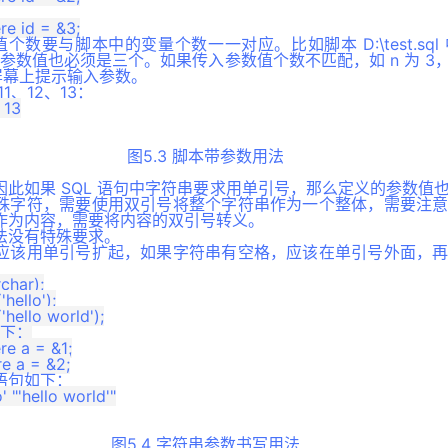
数值个数要与脚本中的变量个数一一对应。比如脚本 D:\test.sql
的参数值也必须是三个。如果传入参数值个数不匹配，如 n 为 3
在屏幕上提示输入参数。
1、12、13：
图5.3 脚本带参数用法
此如果 SQL 语句中字符串要求用单引号，那么定义的参数值
殊字符，需要使用双引号将整个字符串作为一个整体，需要注
作为内容，需要将内容的双引号转义。
法没有特殊要求。
应该用单引号扩起，如果字符串有空格，应该在单引号外面，
：
char);

hello');

'hello world');

如下：

e a = &1;

语句如下：
图5.4 字符串参数书写用法