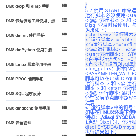
管理触发器
函数

DM8 dexp 和 dimp 手册
DM Node.js 编程指南
管理视图、序列和同义词
5.2 使用 START 命
一致性和并发性
运行脚本必须使用<star
DM Go 编程指南
功能简介
模式对象的常规管理
<@@ 运行脚本 > 和 <

DM8 快速装载工具使用手册
外部函数
DM XA 编程指南
dexp 逻辑导出
DIsql 登录时候使用
数据库布局和存储管理
语法如下：
包
概述
DM R2DBC编程指南
dimp 逻辑导入
<start>::=<`运行

DM8 dminit 使用手册
管理分区表和分区索引
类类型
dmfldr 入门
<`运行脚本>::=`<file_
附录
dexp 和 dimp 应用实例
<@运行脚本>::=@<file_
功能简介
管理列存储表
自定义类型
dmfldr 实战
<@@运行脚本>::=@@<fil

DM8 dmPython 使用手册
升级和降级
使用 dminit
管理堆表
<start运行脚本>::=STAR
触发器
dmldrp和dmldrc入门
<直接执行语句>::= -E "
dmPython 简介
查看 dminit 参数
全文检索

DM8 Linux 脚本使用手册
同义词
dmldrp和dmldrc实战
dmPython 安装
<file_path>：脚本
dminit 参数详解
管理事务
<PARAMETER_VA
DM8 Linux 脚本使用手册
外部链接
dmPython 接口详解
脚本可以在启动 DIsql

DM8 PROC 使用手册
dminit 高级主题
问题跟踪和解决
闪回
运行脚本 > 和 <@ 运
dmDjango 驱动
脚本 > 和 <start 
概述
动态管理和性能视图
JSON
<@@ 运行脚本>跟其

DM8 SQL 程序设计
dmSQLAlchemy 方言包
预编译概念
径在父层节点脚本路径
查询优化
高级日志
注意
概述
DBUtils 包
嵌入式程序的组成
SQL 调优
<`运行脚本>中的符号

自定义运算符
DM8 dmdbchk 使用手册
DMSQL 程序数据类型与操作符
dmAsync 包
如果在LINUX环境下使
Oracle 兼容
故障恢复
自定义集函数
例如：./disql SYSDBA/D
DM8 dmdbchk 使用手册
DMSQL 程序的定义、调用与删
dmPython_pool 包
1.启动 DIsql 时，运

DM8 安全管理
DB2 兼容
版本升级
XML数据解析
除
执行结果如下：
概述
DM 嵌入式 SQL 高级功能
附录 1
附录
DMSQL 程序中的各种控制结构