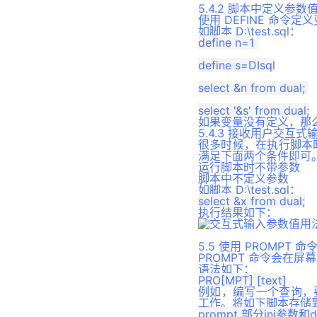
5.4.2 脚本中定义参数
DBMS_LDAP 包
使用 DEFINE 命令定
如脚本 D:\test.sql：
DBMS_XMLPARSER包
define n=1 

define s=DIsql

select &n from dual; 

如果变量没有定义，那么
5.4.3 接收用户交互
很多时候，在执行脚本
满足下面两个条件即可
运行脚本时不带参数
脚本中不定义参数
如脚本 D:\test.sql：
执行结果如下：
5.5 使用 PROMPT 
PROMPT 命令会在
语法如下：
例如，编写一个查询，要
工作。将如下脚本存储到名为
prompt 部分ini参