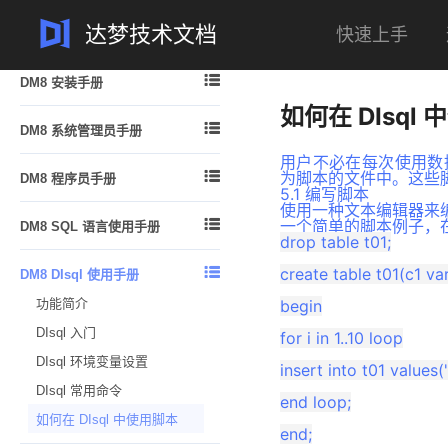
达梦技术文档
快速上手
案例
问答
一体机
专栏

DM8 安装手册
如何在 DIsql
安装简介

DM8 系统管理员手册
安装及卸载
DM 逻辑结构概述
用户不必在每次使用数据
许可证 (License) 的安装

为脚本的文件中。这些
DM8 程序员手册
DM 物理存储结构
5.1 编写脚本
数据库配置工具使用说明
概述
使用一种文本编辑器来编写 
DM 内存结构

一个简单的脚本例子，在文
DM8 SQL 语言使用手册
注意事项
DPI 编程指南
drop table t01;

管理 DM 线程
结构化查询语言 DM_SQL 简介
DM ODBC 编程指南

create table t01(c1 va
DM8 DIsql 使用手册
DM 系统管理员
手册中的示例说明
DM JDBC 编程指南
功能简介
begin

创建和配置 DM 数据库
数据定义语句
.NET Data Provider 编程指南
DIsql 入门
启动和关闭数据库
for i in 1..10 loop

数据查询语句
DM PHP 编程指南
DIsql 环境变量设置
管理模式对象的空间
insert into t01 values('a'|
数据的插入、删除和修改
DM FLDR 编程指南
DIsql 常用命令
管理表
end loop;

视图
DM DEXP/DIMP JNI编程指南
如何在 DIsql 中使用脚本
管理索引
物化视图
end;

Logmnr 接口使用说明