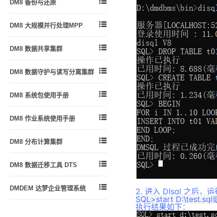

DM8 备份与还原
用户标识与鉴别
PRO*C 程序实例
附录 2
DMSQL 程序中的 SQL 语句
备份还原简介
自主访问控制
附录
附录 3

DM8 大规模并行处理MPP
DMSQL 程序异常处理
备份还原原理
强制访问控制
附录 4
引言
基于 C、JAVA 语法的 DMSQL
备份还原实战

DM8 数据共享集群
程序
审计
概述
DMDSC 概述
DMSQL 程序调试
通信加密
基本概念与原理

DM8 数据守护与读写分离集群
DMDSC 使用的环境
存储加密
DM MPP 环境搭建与使用
概述
DMDSC 关键技术
加密引擎

DM8 系统包使用手册
DM MPP 主备系统
守护进程
DMCSS 介绍
资源限制
概述
DM MPP 系统管理
监视器

DM8 作业系统使用手册
DMDSC 的启动与退出
客体重用
DBMS_ADVANCED_REWRITE
动态视图
配置文件说明
包
功能简介
DMDSC 故障处理
登录用户名密码增强加密

DM8 分布计算集群
数据守护使用说明
DBMS_ALERT 包
创建作业环境
DMDSC 节点重加入
登录用户名密码外部存储
DMDPC 概述
数据守护搭建
DBMS_BINARY 包
操作员
DMDSC 配置文件
附录

DM8 数据迁移工具 DTS
基本概念和技术指标
利用 DEM 工具搭建数据守护
DBMS_JOB 包
作业
DMASM 介绍
DTS 功能简介
DMDPC使用须知
版本升级
DBMS_LOB 包

DMDEM 达梦企业管理系统
警报
DMASM 镜像介绍
2. 进入 DIsql 之后
DTS 入门
DMDPC的关键技术
附录
DBMS_LOCK 包
使用手册
监控作业
DMDSC 搭建
执行结果如下：
DTS 代理
DMDPC配置
DBMS_LOGMNR 包
版本说明
一个典型示例