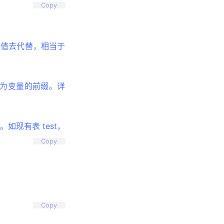
Copy
。
实值去代替，相当于
&作为变量的前缀。详
如现有表 test，
Copy
Copy