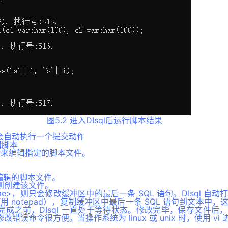
图5.2 进入DIsql后运行脚本结果
后会自动执行一个提交动作
编辑脚本
T 命令来编辑指定的脚本文件。
定待编辑的脚本文件。
则创建该文件。
name>，则只会修改缓冲区中的最后一条 SQL 语句。DIsql 自
下使用 notepad），复制缓冲区中最后一条 SQL 语句到文本中
成之前，DIsql 一直处于等待状态。修改完毕，保存文件后
错误命令很方便。当操作系统为 linux 或 unix 时，使用 vi