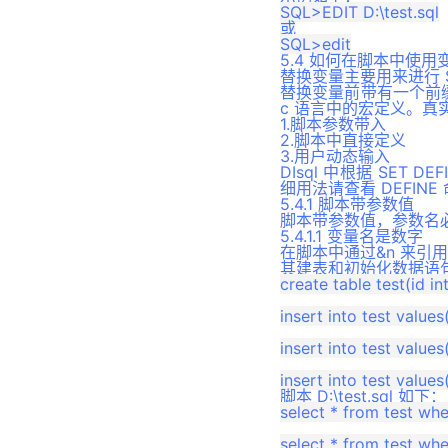
SQL>EDIT D:\test.sql

UTL_ENCODE 包
或

UTL_FILE 包
5.4 如何在脚本中使用
UTL_INADDR 包
替换变量主要用来进行 
替换变量前带有一个前缀
UTL_MAIL 包
c 语言中的宏定义。真
1.脚本参数带入
UTL_MATCH 包
2.脚本中直接定义
3.用户动态输入
UTL_RAW 包
DIsql 中根据 SE
细用法请查看 DEFINE
UTL_TCP 包
5.4.1 脚本带参数值
UTL_URL 包
脚本带参数值，参数名
5.4.1.1 变量名是数字
DBMS_SCHEDULER 包
在脚本中通过&n 来引用
其建表和初始化数据语
DBMS_MVIEW 包
create table test(id int)
UTL_SMTP 包
insert into test values(1
UTL_HTTP 包
insert into test values(
UTL_I18N 包
DBMS_AQADM 包
脚本 D:\test.sql 如下：
select * from test wher
DBMS_AQ 包
select * from test wher
DBMS_SQLTUNE 包