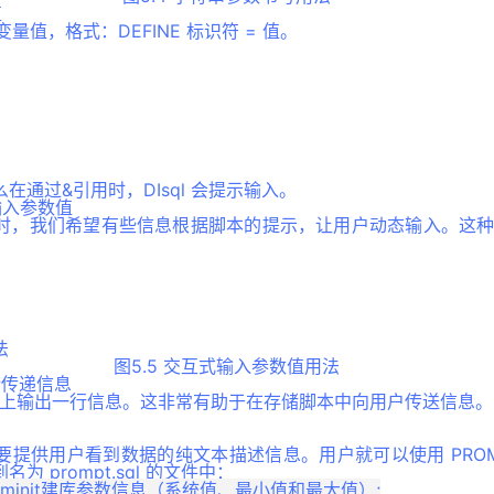
值
义变量值，格式：DEFINE 标识符 = 值。
在通过&引用时，DIsql 会提示输入。
式输入参数值
时，我们希望有些信息根据脚本的提示，让用户动态输入。这
。
图5.5 交互式输入参数值用法
命令传递信息
屏幕上输出一行信息。这非常有助于在存储脚本中向用户传送信息。
提供用户看到数据的纯文本描述信息。用户就可以使用 PROM
 prompt.sql 的文件中：
数和dminit建库参数信息（系统值、最小值和最大值）;
