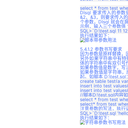
DBMS_CRYPTO 包
DIsql 要求传入的参
DBMS_ERRLOG 包
&2、&3，则要求传入
个参数，DIsql 就会
UTL_COMPRESS 包
示例，输入三个参数值 1
DBMS_APPLICATION_INFO包
执行结果如下：
DBMS_REDEFINITION包
5.4.1.2 参数书写要求
DBMS_XA包
因为参数是原样替换，因
另外如果字符串中有特
DBMS_XMLDOM包
体的字符串中有双引号
DBMS_DEBUG包
如果参数值是数字，写
如果参数值是字符串，
ODCICONST 包
起。如脚本 D:\test.sql
create table test(a var
DBMS_JSON 包
insert into test values('
insert into test values(
DBMS_FLASHBACK 包
//脚本D:\test.sql内容
select * from test wher
DBMS_SYSTEM包
DBMS_AUDIT 包
注意参数的写法，执行
DBMS_XPLAN 包
执行结果如下：
DBMS_DDL 包