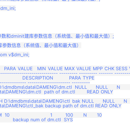
ini参数和dminit建库参数信息（系统值、最小值和最大值）;

it建库参数信息（系统值、最小值和最大值）

rom v$dm_ini;

    PARA_VALUE   MIN_VALUE MAX_VALUE MPP_CHK SESS_
----------------------------- --------- --------- ------- --------
                 DESCRIPTION           PARA_TYPE

--------------- --------------------- ---------

   D:\dmdbms\data\DAMENG\dm.ctl  NULL      NULL      N   
data\DAMENG\dm.ctl  path of dm.ctl        READ ONLY

ATH D:\dmdbms\data\DAMENG\ctl_bak NULL      NULL      N 
\data\DAMENG\ctl_bak backup path of dm.ctl READ ONLY

                           1         100       N       10

               backup num of dm.ctl  SYS
