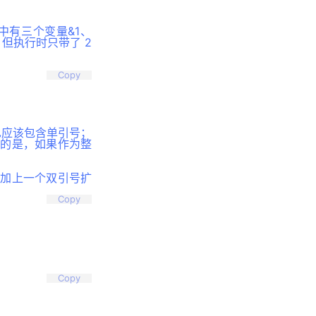
 中有三个变量&1、
，但执行时只带了 2
Copy
也应该包含单引号；
意的是，如果作为整
再加上一个双引号扩
Copy
Copy