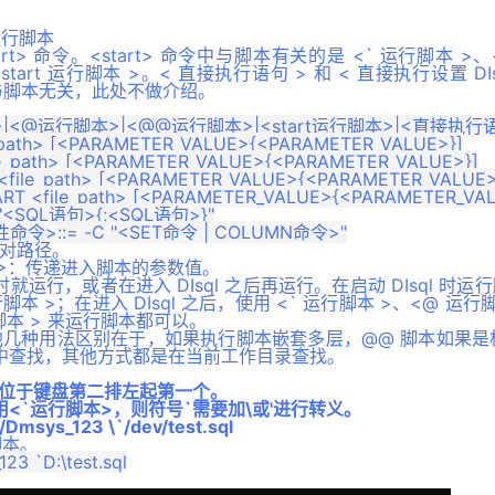
令运行脚本
t> 命令。<start> 命令中与脚本有关的是 <` 运行脚本 >
start 运行脚本 >。< 直接执行语句 > 和 < 直接执行设置 DIs
，与脚本无关，此处不做介绍。
脚本>|<@运行脚本>|<@@运行脚本>|<start运行脚本>|<直接执行
path> [<PARAMETER_VALUE>{<PARAMETER_VALUE>}]

path> [<PARAMETER_VALUE>{<PARAMETER_VALUE>}]

e_path> [<PARAMETER_VALUE>{<PARAMETER_VALUE>}
T <file_path> [<PARAMETER_VALUE>{<PARAMETER_VALU
<SQL语句>{;<SQL语句>}"

的绝对路径。
LUE>：传递进入脚本的参数值。
 时就运行，或者在进入 DIsql 之后再运行。在启动 DIsql 时
行脚本 >；在进入 DIsql 之后，使用 <` 运行脚本 >、<@ 运行
运行脚本 > 来运行脚本都可以。
他几种用法区别在于，如果执行脚本嵌套多层，@@ 脚本如果是
中查找，其他方式都是在当前工作目录查找。
`位于键盘第二排左起第一个。
用<`运行脚本>，则符号`需要加\或'进行转义。
msys_123 \`/dev/test.sql
行脚本。