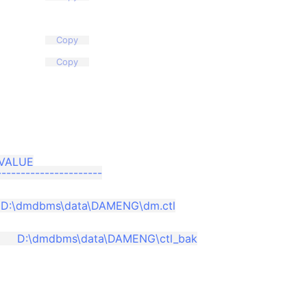
Copy
Copy
VALUE

---------------------

    D:\dmdbms\data\DAMENG\dm.ctl

      D:\dmdbms\data\DAMENG\ctl_bak
