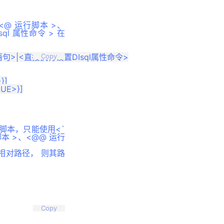
、<@ 运行脚本 >、
ql 属性命令 > 在
语句>|<直接执行设置DIsql属性命令>

Copy
]

E>}]

运行脚本，只能使用<`
脚本 >、<@@ 运行
相对路径， 则其路
Copy