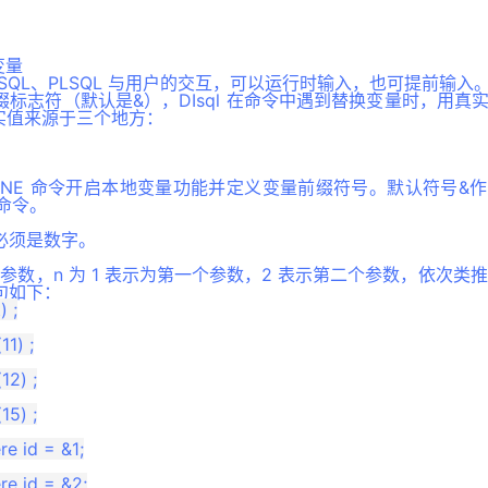
变量
SQL、PLSQL 与用户的交互，可以运行时输入，也可提前输入
标志符（默认是&），DIsql 在命令中遇到替换变量时，用真
实值来源于三个地方：
T DEFINE 命令开启本地变量功能并定义变量前缀符号。默认符号
 命令。
必须是数字。
参数，n 为 1 表示为第一个参数，2 表示第二个参数，依次类推。
句如下：
 ;

1) ;

12) ;

e id = &1;

e id = &2;
