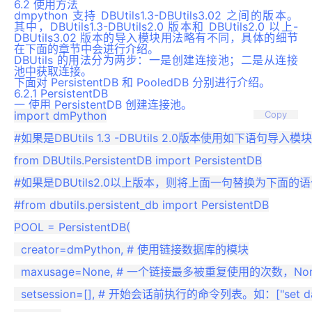
6.2 使用方法
dmpython 支持 DBUtils1.3-DBUtils3.02 之间的版本。
其中，DBUtils1.3-DBUtils2.0 版本和 DBUtils2.0 以上-
DBUtils3.02 版本的导入模块用法略有不同，具体的细节
在下面的章节中会进行介绍。
DBUtils 的用法分为两步：一是创建连接池；二是从连接
池中获取连接。
下面对 PersistentDB 和 PooledDB 分别进行介绍。
6.2.1 PersistentDB
一 使用 PersistentDB 创建连接池。
import dmPython

Copy
#如果是DBUtils 1.3 -DBUtils 2.0版本使用如下语句导入模块

from DBUtils.PersistentDB import PersistentDB

#如果是DBUtils2.0以上版本，则将上面一句替换为下面的语
#from dbutils.persistent_db import PersistentDB

POOL = PersistentDB(

  creator=dmPython, # 使用链接数据库的模块

  maxusage=None, # 一个链接最多被重复使用的次数，No
  setsession=[], # 开始会话前执行的命令列表。如：["set datestyle 