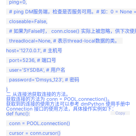
  ping=0,

  # ping DM服务端，检查是否服务可用。# 如：0 = None = never, 1 =
  closeable=False,

  # 如果为False时， conn.close() 实际上被忽略，供
  threadlocal=None, # 表示thread-local数据的类。  

host='127.0.0.1', # 主机号

  port=5236, # 端口号

  user='SYSDBA', # 用户名

  password='Dmsys_123', # 密码

二
从连接池获取连接的方法。
获取连接的方法为 conn = POOL.connection()。
获取到的连接的使用方法可以参考 dmPython 使用手册中
Connection 接口的使用方法，具体操作实例如下：
def func():

Copy
  conn = POOL.connection()

  cursor = conn.cursor()
