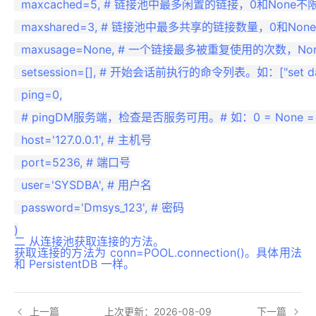
  maxcached=5, # 链接池中最多闲置的链接，0和None不限
  maxshared=3, # 链接池中最多共享的链接数量，0和Non
  maxusage=None, # 一个链接最多被重复使用的次数，No
  setsession=[], # 开始会话前执行的命令列表。如：["set datestyle 
  ping=0,

  # pingDM服务端，检查是否服务可用。# 如：0 = None = never, 1 = 
  host='127.0.0.1', # 主机号

  port=5236, # 端口号

  user='SYSDBA', # 用户名

  password='Dmsys_123', # 密码

二
从连接池获取连接的方法。
获取连接的方法为 conn=POOL.connection()。具体用法
和 PersistentDB 一样。
上一篇
上次更新：2026-08-09
下一篇