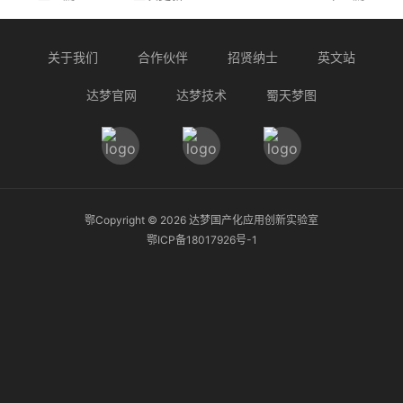
关于我们
合作伙伴
招贤纳士
英文站
达梦官网
达梦技术
蜀天梦图
鄂Copyright ©
2026
达梦国产化应用创新实验室
鄂ICP备18017926号-1