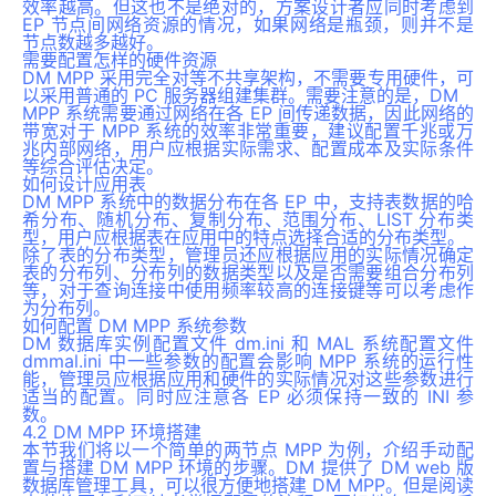
效率越高。但这也不是绝对的，方案设计者应同时考虑到
EP 节点间网络资源的情况，如果网络是瓶颈，则并不是
节点数越多越好。
需要配置怎样的硬件资源
DM MPP 采用完全对等不共享架构，不需要专用硬件，可
以采用普通的 PC 服务器组建集群。需要注意的是，DM
MPP 系统需要通过网络在各 EP 间传递数据，因此网络的
带宽对于 MPP 系统的效率非常重要，建议配置千兆或万
兆内部网络，用户应根据实际需求、配置成本及实际条件
等综合评估决定。
如何设计应用表
DM MPP 系统中的数据分布在各 EP 中，支持表数据的哈
希分布、随机分布、复制分布、范围分布、LIST 分布类
型，用户应根据表在应用中的特点选择合适的分布类型。
除了表的分布类型，管理员还应根据应用的实际情况确定
表的分布列、分布列的数据类型以及是否需要组合分布列
等，对于查询连接中使用频率较高的连接键等可以考虑作
为分布列。
如何配置 DM MPP 系统参数
DM 数据库实例配置文件 dm.ini 和 MAL 系统配置文件
dmmal.ini 中一些参数的配置会影响 MPP 系统的运行性
能，管理员应根据应用和硬件的实际情况对这些参数进行
适当的配置。同时应注意各 EP 必须保持一致的 INI 参
数。
4.2 DM MPP 环境搭建
本节我们将以一个简单的两节点 MPP 为例，介绍手动配
置与搭建 DM MPP 环境的步骤。DM 提供了 DM web 版
数据库管理工具，可以很方便地搭建 DM MPP。但是阅读