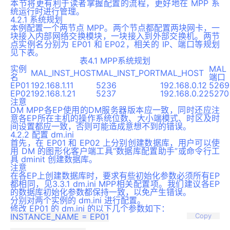
本节将更有利于读者掌握配置的流程，更好地在 MPP 系
统运行时进行管理。
4.2.1 系统规划
本例配置一个两节点 MPP。两个节点都配置两块网卡，一
块接入内部网络交换模块，一块接入到外部交换机。两节
点实例名分别为 EP01 和 EP02，相关的 IP、端口等规划
见下表。
表4.1 MPP系统规划
实例
MAL
MAL_INST_HOST
MAL_INST_PORT
MAL_HOST
名
端口
EP01
192.168.1.11
5236
192.168.0.12
5269
EP02
192.168.1.21
5237
192.168.0.22
5270
注意
DM MPP各EP使用的DM服务器版本应一致，同时还应注
意各EP所在主机的操作系统位数、大小端模式、时区及时
间设置都应一致，否则可能造成意想不到的错误。
4.2.2 配置 dm.ini
首先，在 EP01 和 EP02 上分别创建数据库，用户可以使
用 DM 的图形化客户端工具“数据库配置助手”或命令行工
具 dminit 创建数据库。
注意
在各EP上创建数据库时，要求有些初始化参数必须所有EP
都相同，见3.3.1 dm.ini MPP相关配置项。我们建议各EP
的数据库初始化参数都保持一致，以免产生错误。
分别对两个实例的 dm.ini 进行配置。
修改 EP01 的 dm.ini 的以下几个参数如下：
INSTANCE_NAME = EP01

Copy