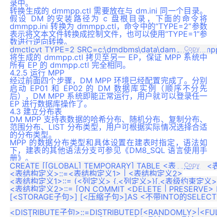
录中。
转换生成的 dmmpp.ctl 需要放在与 dm.ini 同一个目录。
假设 DM 的安装路径为 c 盘根目录，下面的命令将
dmmpp.ini 转换为 dmmpp.ctl，命令中的“TYPE=2”参数
表示将文本文件转换成控制文件，也可以使用“TYPE=1”参
数进行逆向转换。
Copy
将生成的 dmmpp.ctl 拷贝至另一 EP，保证 MPP 系统中
所有 EP 的 dmmpp.ctl 完全相同。
4.2.5 运行 MPP
经过前面四个步骤，DM MPP 环境已经配置完成了。分别
启动 EP01 和 EP02 的 DM 数据库实例（顺序不分先
后），DM MPP 系统即能正常运行，用户就可以登录任一
EP 进行数据库操作了。
4.3 建立分布表
DM MPP 支持表数据的哈希分布、随机分布、复制分布、
范围分布、LIST 分布类型，用户可根据实际情况选择合适
的分布类型。
MPP 的数据分布类型和具体设置在建表时指定，语法如
下，建表的其他语法分支可参见《DM8_SQL 语言使用手
册》。
CREATE [[GLOBAL] TEMPORARY] TABLE <表名定义> 
Copy
<表结构定义>::=<表结构定义1> | <表结构定义2>

<表结构定义1>::= (<列定义> {,<列定义>}[,<表级约束定义>{,<
<表结构定义2>::= [ON COMMIT <DELETE | PRESERVE
[<STORAGE子句>] [<压缩子句>]AS <不带INTO的SELECT语
<DISTRIBUTE子句>::=DISTRIBUTED[<RANDOMLY>|<FUL