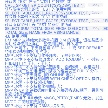
获取表 TEST 在每个实例上的数据行数
Copy
获取所接实例上的表 TEST 的使用空间
Copy
获取每个实例上的表 TEST 使用空间
Copy
获取所有实例上表 TEST 的总使用空间
SELECT SUM(TOTAL_SIZE) FROM (SELECT TABLE_USED_P
Copy
4.8 使用说明
DM MPP 支持绝大多数单机版 DM 的功能，但在某些小
的功能点使用上存在一些使用限制，具体如下：
MPP 环境下，不支持创建 SET NULL 或 SET DEFAULT
约束检查规则的引用约束；
MPP 环境下不支持创建外部表、间隔分区表；
MPP 环境下不支持修改表的 ADD [COLUMN] < 列名 >
[<IDENTITY 子句 >]子句；
MPP 环境下不支持创建位图索引、空间索引、数组索引；
MPP 环境下位图连接索引涉及的维度表需 FULLY 分布；
MPP 环境下不支持索引的 ONLINE 选项；
MPP 环境下不支持视图的 WITH CHECK OPTION 操作；
MPP 环境下不支持闪回功能；
MPP 环境下不支持物化视图日志；
MPP 各 EP 创建数据库时指定的编码格式应相同，否则可
能造成乱码问题；
MPP 环境下 INI 参数 MVCC_RETRY_TIMES 无效，发生
MVCC 冲突时直接报错；
MPP 环境下不支持 DBMS_JOB 包；