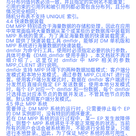
与分布列值列表必须一致，并且指定的实例名不能重复；
引用约束的引用列和被引用列都必需包含分布列，且分布
情况完全相同；
随机分布表不支持 UNIQUE 索引。
4.4 快速数据装载
DM MPP 特别适合于海量数据的存储和处理，因此在应用
中常常面临将大量数据从某个或某些历史数据库中装载到
MPP 系统的需求。为了满足海量数据的快速装载需求，
DM 提供了快速装载工具 dmfldr，能够对 DM 单机版和
MPP 系统进行海量数据的快速装载。
dmfldr 为命令行工具，使用时必须指定必要的执行参数，
具体可参看《DM8_dmfldr 使用手册》，本文档就不再详
细介绍了，这里仅对 dmfldr 中 MPP 相关的参数
MPP_CLIENT 进行说明。
dmfldr 支持 MPP 环境下的两种数据加载模式：客户端分
发模式和本地分发模式，通过参数 MPP_CLIENT 进行设
置。使用客户端分发模式时，数据在 dmfldr 客户端进行
分发然后直接向指定 EP 发送数据；使用本地分发模式
时，每个 EP 对应一个 dmfldr 和一份数据，每个 dmfldr
只选择出对应本节点的数据并发送，不管其他节点的数
据。默认使用客户端分发模式。
4.5 停止 MPP 系统
需要停止 DM MPP 系统的运行时，只需要停止每个 EP
的 DM 实例即可，没有特别的顺序要求。
若在 DM MPP 系统的运行过程中，某一 EP 发生故障停
机，则整个 MPP 系统将处于不能正常服务的状态。当前
所有的用户会话会被系统断开，不能进行全局登录，只能
进行本地登录。因此，为了保证 MPP 系统的高可用性，