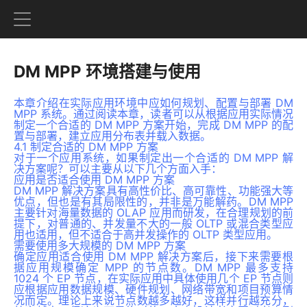
DM MPP 环境搭建与使用
本章介绍在实际应用环境中应如何规划、配置与部署 DM
MPP 系统。通过阅读本章，读者可以从根据应用实际情况
制定一个合适的 DM MPP 方案开始，完成 DM MPP 的配
置与部署，建立应用分布表并载入数据。
4.1 制定合适的 DM MPP 方案
对于一个应用系统，如果制定出一个合适的 DM MPP 解
决方案呢？可以主要从以下几个方面入手：
应用是否适合使用 DM MPP 方案
DM MPP 解决方案具有高性价比、高可靠性、功能强大等
优点，但也是有其局限性的，并非是万能解药。DM MPP
主要针对海量数据的 OLAP 应用而研发，在合理规划的前
提下，对普通的、并发量不大的一般 OLTP 或混合类型应
用也适用，但不适合于高并发操作的 OLTP 类型应用。
需要使用多大规模的 DM MPP 方案
确定应用适合使用 DM MPP 解决方案后，接下来需要根
据应用规模确定 MPP 的节点数。DM MPP 最多支持
1024 个 EP 节点，在实际应用中具体使用几个 EP 节点则
应根据应用数据规模、硬件规划、网络带宽和项目预算情
况而定。理论上来说节点数越多越好，这样并行越充分，