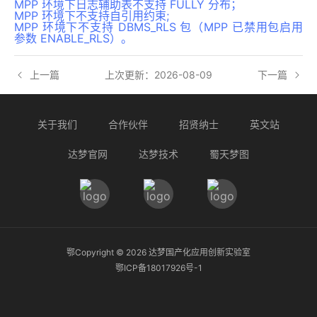
MPP 环境下日志辅助表不支持 FULLY 分布；
MPP 环境下不支持自引用约束;
MPP 环境下不支持 DBMS_RLS 包（MPP 已禁用包启用
参数 ENABLE_RLS）。
上一篇
上次更新：2026-08-09
下一篇
关于我们
合作伙伴
招贤纳士
英文站
达梦官网
达梦技术
蜀天梦图
鄂Copyright ©
2026
达梦国产化应用创新实验室
鄂ICP备18017926号-1