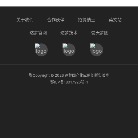
关于我们
合作伙伴
招贤纳士
英文站
达梦官网
达梦技术
蜀天梦图
鄂Copyright ©
2026
达梦国产化应用创新实验室
鄂ICP备18017926号-1