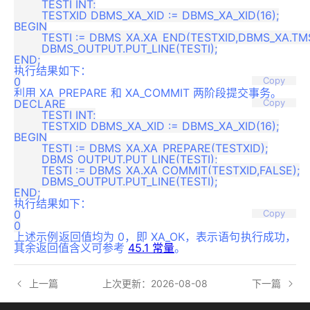
	TESTI INT;

	TESTXID DBMS_XA_XID := DBMS_XA_XID(16);

BEGIN

	TESTI := DBMS_XA.XA_END(TESTXID,DBMS_XA.TMSUCCESS);

	DBMS_OUTPUT.PUT_LINE(TESTI);

执行结果如下：
Copy
利用 XA_PREPARE 和 XA_COMMIT 两阶段提交事务。
DECLARE

Copy
	TESTI INT;

	TESTXID DBMS_XA_XID := DBMS_XA_XID(16);

BEGIN

	TESTI := DBMS_XA.XA_PREPARE(TESTXID);

	DBMS_OUTPUT.PUT_LINE(TESTI);

	TESTI := DBMS_XA.XA_COMMIT(TESTXID,FALSE);

	DBMS_OUTPUT.PUT_LINE(TESTI);

执行结果如下：
0

Copy
上述示例返回值均为 0，即 XA_OK，表示语句执行成功，
其余返回值含义可参考
45.1 常量
。
上一篇
上次更新：2026-08-08
下一篇