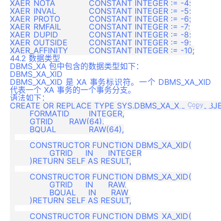
XAER_NOTA           	CONSTANT INTEGER := -4;

XAER_INVAL          	CONSTANT INTEGER := -5;

XAER_PROTO          	CONSTANT INTEGER := -6;

XAER_RMFAIL         	CONSTANT INTEGER := -7;

XAER_DUPID          	CONSTANT INTEGER := -8;

XAER_OUTSIDE        	CONSTANT INTEGER := -9;

44.2 数据类型
DBMS_XA 包中包含的数据类型如下：
DBMS_XA_XID
DBMS_XA_XID 是 XA 事务标识符。一个 DBMS_XA_XID
代表一个 XA 事务的一个事务分支。
语法如下：
CREATE OR REPLACE TYPE SYS.DBMS_XA_XID AS OBJE
Copy
  	FORMATID  	INTEGER,

  	GTRID     	RAW(64),

  	BQUAL     	RAW(64),

  	CONSTRUCTOR FUNCTION DBMS_XA_XID(

    		GTRID     IN      INTEGER

	)RETURN SELF AS RESULT,

  	CONSTRUCTOR FUNCTION DBMS_XA_XID(

    		GTRID     IN      RAW,

    		BQUAL     IN      RAW

	)RETURN SELF AS RESULT,

    	CONSTRUCTOR FUNCTION DBMS_XA_XID(
