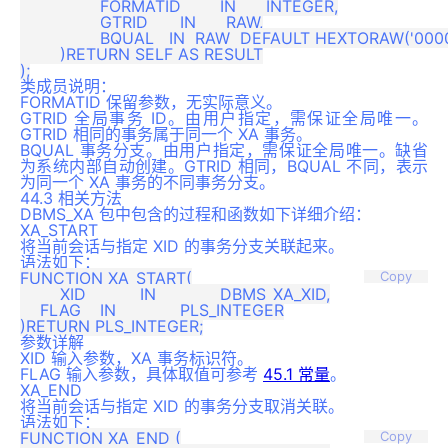
    		FORMATID  	IN      INTEGER,

    		GTRID     	IN      RAW,

    		BQUAL   IN  RAW  DEFAULT HEXTORAW('00000000000000000000000000000001')

	)RETURN SELF AS RESULT

类成员说明：
FORMATID 保留参数，无实际意义。
GTRID 全局事务 ID。由用户指定，需保证全局唯一。
GTRID 相同的事务属于同一个 XA 事务。
BQUAL 事务分支。由用户指定，需保证全局唯一。缺省
为系统内部自动创建。GTRID 相同，BQUAL 不同，表示
为同一个 XA 事务的不同事务分支。
44.3 相关方法
DBMS_XA 包中包含的过程和函数如下详细介绍：
XA_START
将当前会话与指定 XID 的事务分支关联起来。
语法如下：
FUNCTION XA_START(

Copy
	XID    	IN 		DBMS_XA_XID,

    FLAG   	IN 		PLS_INTEGER

参数详解
XID 输入参数，XA 事务标识符。
FLAG 输入参数，具体取值可参考
45.1 常量
。
XA_END
将当前会话与指定 XID 的事务分支取消关联。
语法如下：
FUNCTION XA_END (

Copy