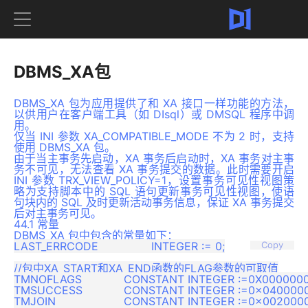
DBMS_XA包
DBMS_XA 包为应用提供了和 XA 接口一样功能的方法，
以供用户在客户端工具（如 DIsql）或 DMSQL 程序中调
用。
仅当 INI 参数 XA_COMPATIBLE_MODE 不为 2 时，支持
使用 DBMS_XA 包。
由于当主事务先启动，XA 事务后启动时，XA 事务对主事
务不可见，无法查看 XA 事务提交的数据。此时需要开启
INI 参数 TRX_VIEW_POLICY=1，设置事务可见性视图策
略为支持脚本中的 SQL 语句更新事务可见性视图，使语
句块内的 SQL 及时更新活动事务信息，保证 XA 事务提交
后对主事务可见。
44.1 常量
DBMS_XA 包中包含的常量如下：
LAST_ERRCODE        	INTEGER := 0;

Copy
//包中XA_START和XA_END函数的FLAG参数的可取值

TMNOFLAGS           	CONSTANT INTEGER :=0X00000000;

TMSUCCESS           	CONSTANT INTEGER :=0x04000000;

TMJOIN              	CONSTANT INTEGER :=0x00200000;
