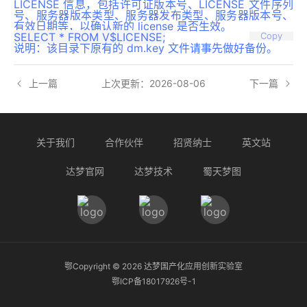
LICENSE 信息，包括许可证版本号、LICENSE 文件序列
号、服务器版本类型、服务器发布类型、服务器版本号、
有效日期等，以确认新的 license 是否生效。
Copy
说明：该目录下原有的 dm.key 文件请事先做好备份。
上一篇
上次更新：2026-08-06
下一篇
关于我们
合作伙伴
招贤纳士
英文站
达梦官网
达梦技术
蜀天梦图
鄂Copyright ©
2026
达梦国产化应用创新实验室
鄂ICP备18017926号-1