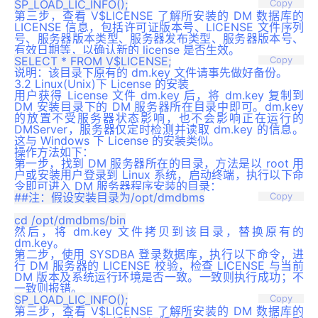
Copy
第三步，查看 V$LICENSE 了解所安装的 DM 数据库的
LICENSE 信息，包括许可证版本号、LICENSE 文件序列
号、服务器版本类型、服务器发布类型、服务器版本号、
有效日期等，以确认新的 license 是否生效。
Copy
说明：该目录下原有的 dm.key 文件请事先做好备份。
3.2 Linux(Unix)下 License 的安装
用户获得 License 文件 dm.key 后，将 dm.key 复制到
DM 安装目录下的 DM 服务器所在目录中即可。dm.key
的放置不受服务器状态影响，也不会影响正在运行的
DMServer，服务器仅定时检测并读取 dm.key 的信息。
这与 Windows 下 License 的安装类似。
操作方法如下
：
第一步，找到 DM 服务器所在的目录，方法是以 root 用
户或安装用户登录到 Linux 系统，启动终端，执行以下命
令即可进入 DM 服务器程序安装的目录：
##注：假设安装目录为/opt/dmdbms

Copy
然后，将 dm.key 文件拷贝到该目录，替换原有的
dm.key。
第二步，使用 SYSDBA 登录数据库，执行以下命令，进
行 DM 服务器的 LICENSE 校验，检查 LICENSE 与当前
DM 版本及系统运行环境是否一致。一致则执行成功；不
一致则报错。
Copy
第三步，查看 V$LICENSE 了解所安装的 DM 数据库的