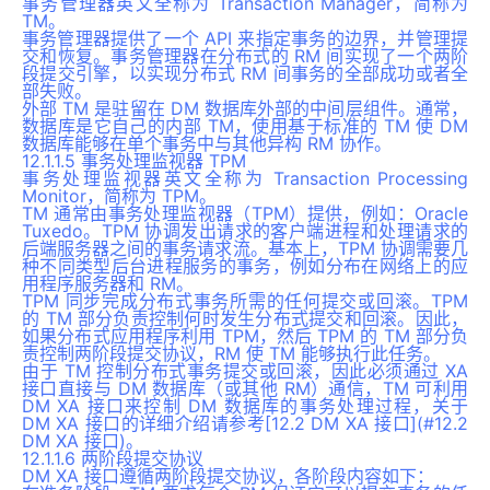
事务管理器英文全称为 Transaction Manager，简称为
TM。
事务管理器提供了一个 API 来指定事务的边界，并管理提
交和恢复。事务管理器在分布式的 RM 间实现了一个两阶
段提交引擎，以实现分布式 RM 间事务的全部成功或者全
部失败。
外部 TM 是驻留在 DM 数据库外部的中间层组件。通常，
数据库是它自己的内部 TM，使用基于标准的 TM 使 DM
数据库能够在单个事务中与其他异构 RM 协作。
12.1.1.5 事务处理监视器 TPM
事务处理监视器英文全称为 Transaction Processing
Monitor，简称为 TPM。
TM 通常由事务处理监视器（TPM）提供，例如：Oracle
Tuxedo。TPM 协调发出请求的客户端进程和处理请求的
后端服务器之间的事务请求流。基本上，TPM 协调需要几
种不同类型后台进程服务的事务，例如分布在网络上的应
用程序服务器和 RM。
TPM 同步完成分布式事务所需的任何提交或回滚。TPM
的 TM 部分负责控制何时发生分布式提交和回滚。因此，
如果分布式应用程序利用 TPM，然后 TPM 的 TM 部分负
责控制两阶段提交协议，RM 使 TM 能够执行此任务。
由于 TM 控制分布式事务提交或回滚，因此必须通过 XA
接口直接与 DM 数据库（或其他 RM）通信，TM 可利用
DM XA 接口来控制 DM 数据库的事务处理过程，关于
DM XA 接口的详细介绍请参考[12.2 DM XA 接口](#12.2
DM XA 接口)。
12.1.1.6 两阶段提交协议
DM XA 接口遵循两阶段提交协议，各阶段内容如下：