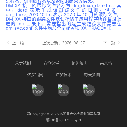
进程名、调用线程名以及返回的结果等信息。
DM XA 接口的跟踪文件名称为 dm_dmxa_date.trc，其
中，date 表示生成该跟踪文件的日期。例如，
dm_dmxa_202010.trc 表示 2020 年 10 月的跟踪文件。
DM XA 接口的跟踪文件默认存储于应用程序所在目录上
层的 log 目录下。需要指出的是生成跟踪文件需要在
dm_svc.conf 文件中增加全局配置项 XA_TRACE=(1)。
上一篇
上次更新：2026-08-07
下一篇
关于我们
合作伙伴
招贤纳士
英文站
达梦官网
达梦技术
蜀天梦图
鄂Copyright ©
2026
达梦国产化应用创新实验室
鄂ICP备18017926号-1