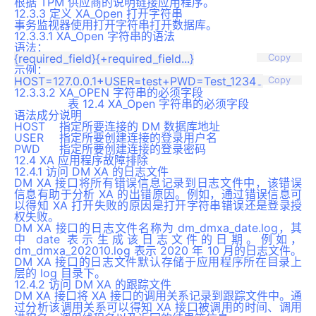
根据 TPM 供应商的说明链接应用程序。
12.3.3 定义 XA_Open 打开字符串
事务监视器使用打开字符串打开数据库。
12.3.3.1 XA_Open 字符串的语法
语法：
Copy
示例：
Copy
12.3.3.2 XA_OPEN 字符串的必须字段
表 12.4 XA_Open 字符串的必须字段
语法成分
说明
HOST
指定所要连接的 DM 数据库地址
USER
指定所要创建连接的登录用户名
PWD
指定所要创建连接的登录密码
12.4 XA 应用程序故障排除
12.4.1 访问 DM XA 的日志文件
DM XA 接口将所有错误信息记录到日志文件中，该错误
信息有助于分析 XA 的出错原因。例如，通过错误信息可
以得知 XA 打开失败的原因是打开字符串错误还是登录授
权失败。
DM XA 接口的日志文件名称为 dm_dmxa_date.log，其
中 date 表示生成该日志文件的日期。例如，
dm_dmxa_202010.log 表示 2020 年 10 月的日志文件。
DM XA 接口的日志文件默认存储于应用程序所在目录上
层的 log 目录下。
12.4.2 访问 DM XA 的跟踪文件
DM XA 接口将 XA 接口的调用关系记录到跟踪文件中。通
过分析该调用关系可以得知 XA 接口被调用的时间、调用