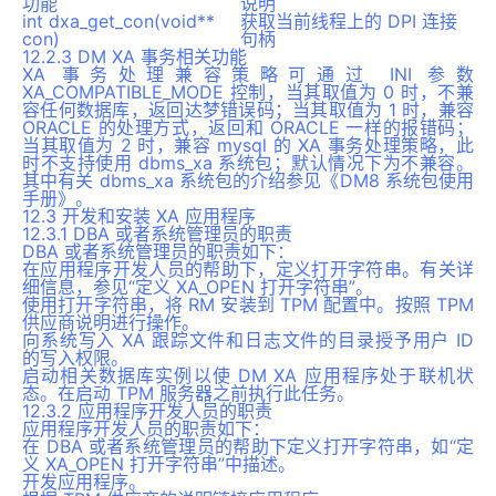
功能
说明
int dxa_get_con(void**
获取当前线程上的 DPI 连接
con)
句柄
12.2.3 DM XA 事务相关功能
XA 事务处理兼容策略可通过 INI 参数
XA_COMPATIBLE_MODE 控制，当其取值为 0 时，不兼
容任何数据库，返回达梦错误码；当其取值为 1 时，兼容
ORACLE 的处理方式，返回和 ORACLE 一样的报错码；
当其取值为 2 时，兼容 mysql 的 XA 事务处理策略，此
时不支持使用 dbms_xa 系统包；默认情况下为不兼容。
其中有关 dbms_xa 系统包的介绍参见《DM8 系统包使用
手册》。
12.3 开发和安装 XA 应用程序
12.3.1 DBA 或者系统管理员的职责
DBA 或者系统管理员的职责如下：
在应用程序开发人员的帮助下，定义打开字符串。有关详
细信息，参见“定义 XA_OPEN 打开字符串”。
使用打开字符串，将 RM 安装到 TPM 配置中。按照 TPM
供应商说明进行操作。
向系统写入 XA 跟踪文件和日志文件的目录授予用户 ID
的写入权限。
启动相关数据库实例以使 DM XA 应用程序处于联机状
态。在启动 TPM 服务器之前执行此任务。
12.3.2 应用程序开发人员的职责
应用程序开发人员的职责如下：
在 DBA 或者系统管理员的帮助下定义打开字符串，如“定
义 XA_OPEN 打开字符串”中描述。
开发应用程序。