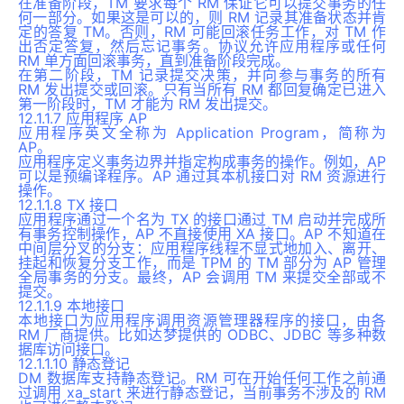
在准备阶段，TM 要求每个 RM 保证它可以提交事务的任
何一部分。如果这是可以的，则 RM 记录其准备状态并肯
定的答复 TM。否则，RM 可能回滚任务工作，对 TM 作
出否定答复，然后忘记事务。协议允许应用程序或任何
RM 单方面回滚事务，直到准备阶段完成。
在第二阶段，TM 记录提交决策，并向参与事务的所有
RM 发出提交或回滚。只有当所有 RM 都回复确定已进入
第一阶段时，TM 才能为 RM 发出提交。
12.1.1.7 应用程序 AP
应用程序英文全称为 Application Program，简称为
AP。
应用程序定义事务边界并指定构成事务的操作。例如，AP
可以是预编译程序。AP 通过其本机接口对 RM 资源进行
操作。
12.1.1.8 TX 接口
应用程序通过一个名为 TX 的接口通过 TM 启动并完成所
有事务控制操作，AP 不直接使用 XA 接口。AP 不知道在
中间层分叉的分支：应用程序线程不显式地加入、离开、
挂起和恢复分支工作，而是 TPM 的 TM 部分为 AP 管理
全局事务的分支。最终，AP 会调用 TM 来提交全部或不
提交。
12.1.1.9 本地接口
本地接口为应用程序调用资源管理器程序的接口，由各
RM 厂商提供。比如达梦提供的 ODBC、JDBC 等多种数
据库访问接口。
12.1.1.10 静态登记
DM 数据库支持静态登记。RM 可在开始任何工作之前通
过调用 xa_start 来进行静态登记，当前事务不涉及的 RM