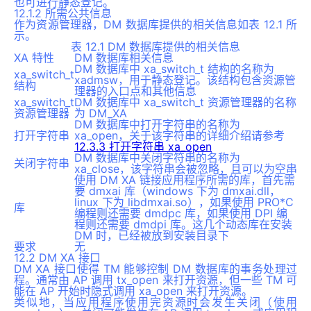
也可进行静态登记。
12.1.2 所需公共信息
作为资源管理器，DM 数据库提供的相关信息如表 12.1 所
示。
表 12.1 DM 数据库提供的相关信息
XA 特性
DM 数据库相关信息
DM 数据库中 xa_switch_t 结构的名称为
xa_switch_t
xadmsw，用于静态登记。该结构包含资源管
结构
理器的入口点和其他信息
xa_switch_t
DM 数据库中 xa_switch_t 资源管理器的名称
资源管理器
为 DM_XA
DM 数据库中打开字符串的名称为
打开字符串
xa_open，关于该字符串的详细介绍请参考
12.3.3 打开字符串 xa_open
DM 数据库中关闭字符串的名称为
关闭字符串
xa_close，该字符串会被忽略，且可以为空串
使用 DM XA 链接应用程序所需的库，首先需
要 dmxai 库（windows 下为 dmxai.dll，
linux 下为 libdmxai.so），如果使用 PRO*C
库
编程则还需要 dmdpc 库，如果使用 DPI 编
程则还需要 dmdpi 库。这几个动态库在安装
DM 时，已经被放到安装目录下
要求
无
12.2 DM XA 接口
DM XA 接口使得 TM 能够控制 DM 数据库的事务处理过
程。通常由 AP 调用 tx_open 来打开资源，但一些 TM 可
能在 AP 开始时隐式调用 xa_open 来打开资源。
类似地，当应用程序使用完资源时会发生关闭（使用