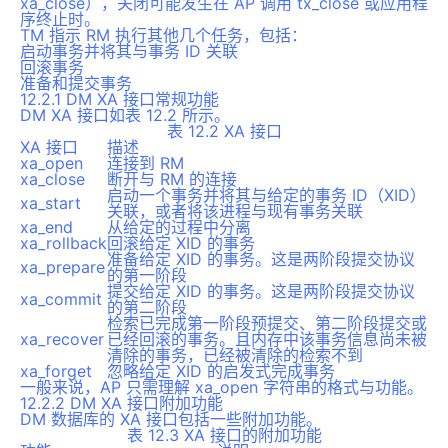
xa_close），关闭可能发生在 AP 调用 tx_close 或应用程
序终止时。
TM 指示 RM 执行其他几个任务，包括：
启动事务并将其与事务 ID 关联
回滚事务
准备和提交事务
12.2.1 DM XA 接口常规功能
DM XA 接口如表 12.2 所示。
表 12.2 XA 接口
XA 接口
描述
xa_open
连接到 RM
xa_close
断开与 RM 的连接
启动一个事务并将其与给定的事务 ID（XID）
xa_start
关联，或者将该进程与现有事务关联
xa_end
从给定的过程中分离
xa_rollback
回滚给定 XID 的事务
准备给定 XID 的事务。这是两阶段提交协议
xa_prepare
的第一阶段
提交给定 XID 的事务。这是两阶段提交协议
xa_commit
的第二阶段
检索已完成第一阶段预提交、第二阶段提交或
xa_recover
已经回滚的事务。且内存中该事务信息尚未被
清除的事务，已经被清除的检索不到
xa_forget
忽略给定 XID 的启发式完成事务
一般来说，AP 只需理解 xa_open 字符串的格式与功能。
12.2.2 DM XA 接口附加功能
DM 数据库的 XA 接口包括一些附加功能。
表 12.3 XA 接口的附加功能