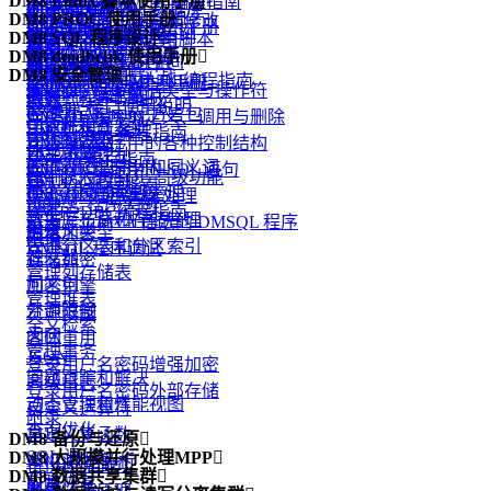
DM8 Linux 脚本使用手册

.NET Data Provider 编程指南
dimp 逻辑导入
dmPython 简介
创建和配置 DM 数据库
DIsql 常用命令
使用 dminit
DM8 PROC 使用手册

数据的插入、删除和修改
dmfldr 实战
DM8 Linux 脚本使用手册
DM PHP 编程指南
dexp 和 dimp 应用实例
dmPython 安装
启动和关闭数据库
DM8 SQL 程序设计

如何在 DIsql 中使用脚本
查看 dminit 参数
概述
视图
dmldrp和dmldrc入门
DM FLDR 编程指南
DM8 dmdbchk 使用手册

升级和降级
dmPython 接口详解
管理模式对象的空间
概述
dminit 参数详解
预编译概念
物化视图
DM8 安全管理

dmldrp和dmldrc实战
DM DEXP/DIMP JNI编程指南
DM8 dmdbchk 使用手册
dmDjango 驱动
管理表
DMSQL 程序数据类型与操作符
dminit 高级主题
嵌入式程序的组成
函数
概述
Logmnr 接口使用说明
dmSQLAlchemy 方言包
管理索引
DMSQL 程序的定义、调用与删除
Oracle 兼容
一致性和并发性
用户标识与鉴别
DM Node.js 编程指南
DBUtils 包
管理触发器
DMSQL 程序中的各种控制结构
DB2 兼容
外部函数
自主访问控制
DM Go 编程指南
dmAsync 包
管理视图、序列和同义词
DMSQL 程序中的 SQL 语句
DM 嵌入式 SQL 高级功能
包
强制访问控制
DM XA 编程指南
dmPython_pool 包
模式对象的常规管理
DMSQL 程序异常处理
PRO*C 程序实例
类类型
审计
DM R2DBC编程指南
数据库布局和存储管理
基于 C、JAVA 语法的 DMSQL 程序
附录
自定义类型
通信加密
附录
管理分区表和分区索引
DMSQL 程序调试
触发器
存储加密
管理列存储表
同义词
加密引擎
管理堆表
外部链接
资源限制
全文检索
闪回
客体重用
管理事务
JSON
登录用户名密码增强加密
问题跟踪和解决
高级日志
登录用户名密码外部存储
动态管理和性能视图
自定义运算符
附录
查询优化
自定义集函数
DM8 备份与还原

SQL 调优
DM8 大规模并行处理MPP

XML数据解析
备份还原简介
DM8 数据共享集群

故障恢复
引言
附录