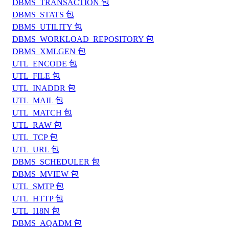
DBMS_TRANSACTION 包
DBMS_STATS 包
DBMS_UTILITY 包
DBMS_WORKLOAD_REPOSITORY 包
DBMS_XMLGEN 包
UTL_ENCODE 包
UTL_FILE 包
UTL_INADDR 包
UTL_MAIL 包
UTL_MATCH 包
UTL_RAW 包
UTL_TCP 包
UTL_URL 包
DBMS_SCHEDULER 包
DBMS_MVIEW 包
UTL_SMTP 包
UTL_HTTP 包
UTL_I18N 包
DBMS_AQADM 包