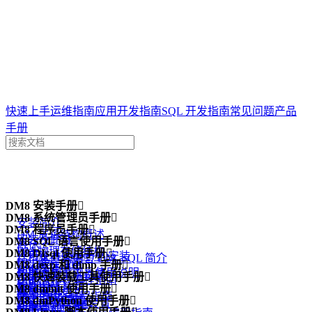
达梦技术文档
快速上手
运维指南
应用开发指南
SQL 开发指南
常见问题
产品
手册
案例
DM8 安装手册
问答
一体机

专栏
DM8 系统管理员手册

安装简介
DM8 程序员手册

DM 逻辑结构概述
安装及卸载
DM8 SQL 语言使用手册

概述
DM 物理存储结构
DM8 DIsql 使用手册

许可证 (License) 的安装
结构化查询语言 DM_SQL 简介
DPI 编程指南
DM8 dexp 和 dimp 手册

DM 内存结构
功能简介
数据库配置工具使用说明
手册中的示例说明
DM8 快速装载工具使用手册

DM ODBC 编程指南
功能简介
管理 DM 线程
DIsql 入门
DM8 dminit 使用手册

注意事项
数据定义语句
概述
DM JDBC 编程指南
dexp 逻辑导出
DM8 dmPython 使用手册

DM 系统管理员
DIsql 环境变量设置
功能简介
数据查询语句
dmfldr 入门