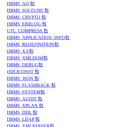
DBMS_AQ 包
DBMS_SQLTUNE 包
DBMS_CRYPTO 包
DBMS_ERRLOG 包
UTL_COMPRESS 包
DBMS_APPLICATION_INFO包
DBMS_REDEFINITION包
DBMS_XA包
DBMS_XMLDOM包
DBMS_DEBUG包
ODCICONST 包
DBMS_JSON 包
DBMS_FLASHBACK 包
DBMS_SYSTEM包
DBMS_AUDIT 包
DBMS_XPLAN 包
DBMS_DDL 包
DBMS_LDAP 包
DBMS_XMLPARSER包