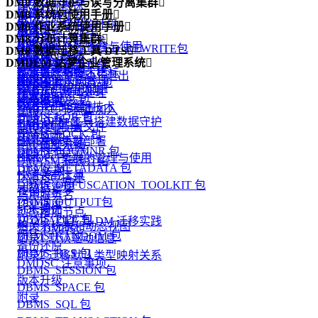
备份还原原理
DM8 数据守护与读写分离集群

DMDSC 概述
版本升级
概述
DM8 系统包使用手册

备份还原实战
概述
DMDSC 使用的环境
DM8 作业系统使用手册

附录 1
基本概念与原理
概述
守护进程
DM8 分布计算集群

DMDSC 关键技术
功能简介
附录 2
DM MPP 环境搭建与使用
DBMS_ADVANCED_REWRITE包
DM8 数据迁移工具 DTS

监视器
DMDPC 概述
DMCSS 介绍
创建作业环境
DMDEM 达梦企业管理系统

附录 3
DM MPP 主备系统
DBMS_ALERT 包
DTS 功能简介
配置文件说明
基本概念和技术指标
DMDSC 的启动与退出
操作员
使用手册
附录 4
DM MPP 系统管理
DBMS_BINARY 包
DTS 入门
数据守护使用说明
DMDPC使用须知
DMDSC 故障处理
作业
版本说明
动态视图
DBMS_JOB 包
DTS 代理
数据守护搭建
DMDPC的关键技术
DMDSC 节点重加入
警报
DBMS_LOB 包
DTS 迁移
利用 DEM 工具搭建数据守护
DMDPC配置
DMDSC 配置文件
监控作业
DBMS_LOCK 包
DTS 对比
版本升级
DMDPC 集群部署
DMASM 介绍
一个典型示例
DBMS_LOGMNR 包
DTS 评估
附录
DMDPC 集群的管理与使用
DMASM 镜像介绍
DBMS_METADATA 包
DTS 转换
快速装载工具
DMDSC 搭建
DBMS_OBFUSCATION_TOOLKIT 包
元数据管理
查询分析
巧用服务名
DBMS_OUTPUT包
作业调度
SQL调优
动态增加节点
DBMS_PIPE 包
从 ORACLE 到 DM 迁移实践
相关系统表和动态视图
监控 DMDSC
DBMS_RANDOM 包
附录1 默认驱动信息
备份还原
DBMS_RLS 包
附录2 迁移默认类型映射关系
DMDSC 注意事项
DBMS_SESSION 包
版本升级
DBMS_SPACE 包
附录
DBMS_SQL 包