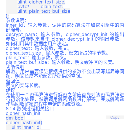
	ulint	cipher_text_size,

	byte*	plain_text,

	ulint	plain_text_buf_size

参数说明：
inner_id：输入参数，调用的密码算法在加密引擎中的内
部编号。
decrypt_para：输入参数，cipher_decrypt_init 的输出
参数。该参数来自于 cipher_decrypt_init 的输出参数，
如何利用其中数据由用户决定。
cipher_text：输入参数，密文。
cipher_text_size：输入参数，密文所占的字节数。
plain_text：输出参数，明文。
plain_text_buf_size：输入参数，明文缓冲区的长度。
功能说明
解密。用户需要保证根据提供的参数不会出现写越界等问
题，明文长度不能超过所提供的空间。
返回值
明文的实际长度。
建议
在使用一个密码算法进行解密之前应首先对该密码算法进
行初始化处理，然后调用解密函数进行解密，完成解密动
作后回收解密过程中申请的系统资源。
8.1.4 散列过程相关接口
cipher_hash_init
dm_bool

Copy
cipher_hash_init(

    ulint inner_id,
