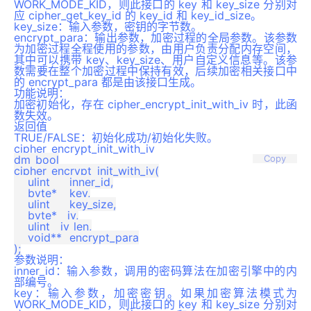
WORK_MODE_KID，则此接口的 key 和 key_size 分别对
应 cipher_get_key_id 的 key_id 和 key_id_size。
key_size：输入参数，密钥的字节数。
encrypt_para：输出参数，加密过程的全局参数。该参数
为加密过程全程使用的参数，由用户负责分配内存空间，
其中可以携带 key、key_size、用户自定义信息等。该参
数需要在整个加密过程中保持有效，后续加密相关接口中
的 encrypt_para 都是由该接口生成。
功能说明：
加密初始化，存在 cipher_encrypt_init_with_iv 时，此函
数失效。
返回值
TRUE/FALSE：初始化成功/初始化失败。
cipher_encrypt_init_with_iv
dm_bool

Copy
cipher_encrypt_init_with_iv(

    ulint	inner_id,

    byte*	key,

    ulint	key_size,

    byte*   iv,

    ulint   iv_len,

    void**	encrypt_para

参数说明：
inner_id：输入参数，调用的密码算法在加密引擎中的内
部编号。
key：输入参数，加密密钥。如果加密算法模式为
WORK_MODE_KID，则此接口的 key 和 key_size 分别对