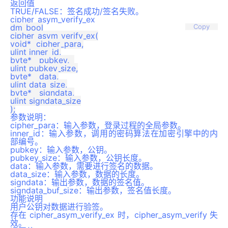
返回值
TRUE/FALSE：签名成功/签名失败。
cipher_asym_verify_ex
dm_bool

Copy
cipher_asym_verify_ex(

void*  cipher_para,

ulint inner_id,

byte*   pubkey,  

ulint pubkey_size,

byte*   data,

ulint data_size,

byte*   signdata,

ulint signdata_size

参数说明：
cipher_para：输入参数，登录过程的全局参数。
inner_id：输入参数，调用的密码算法在加密引擎中的内
部编号。
pubkey：输入参数，公钥。
pubkey_size：输入参数，公钥长度。
data：输入参数，需要进行签名的数据。
data_size：输入参数，数据的长度。
signdata：输出参数，数据的签名值。
signdata_buf_size：输出参数，签名值长度。
功能说明
用户公钥对数据进行验签。
存在 cipher_asym_verify_ex 时，cipher_asym_verify 失
效。