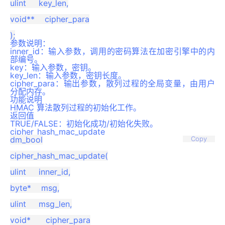
ulint     key_len,

void**    cipher_para

参数说明：
inner_id：输入参数，调用的密码算法在加密引擎中的内
部编号。
key：输入参数，密钥。
key_len：输入参数，密钥长度。
cipher_para：输出参数，散列过程的全局变量，由用户
分配内存。
功能说明
HMAC 算法散列过程的初始化工作。
返回值
TRUE/FALSE：初始化成功/初始化失败。
cipher_hash_mac_update
dm_bool

Copy
cipher_hash_mac_update(

ulint     inner_id,

byte*    msg,

ulint     msg_len,

void*      cipher_para
