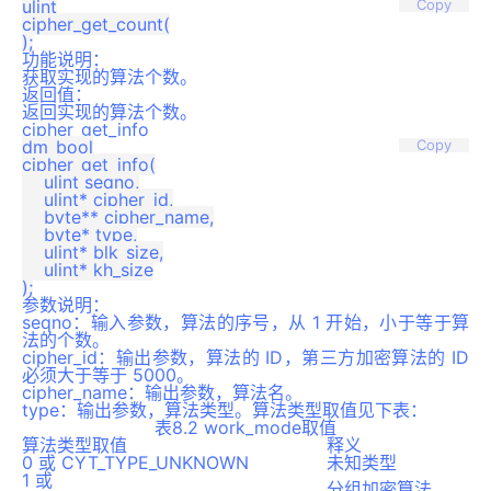
ulint

Copy
cipher_get_count(

功能说明：
获取实现的算法个数。
返回值：
返回实现的算法个数。
cipher_get_info
dm_bool

Copy
cipher_get_info(

    ulint seqno,

    ulint* cipher_id,

    byte** cipher_name,

    byte* type,

    ulint* blk_size,

    ulint* kh_size

参数说明：
seqno：输入参数，算法的序号，从 1 开始，小于等于算
法的个数。
cipher_id：输出参数，算法的 ID，第三方加密算法的 ID
必须大于等于 5000。
cipher_name：输出参数，算法名。
type：输出参数，算法类型。算法类型取值见下表：
表8.2 work_mode取值
算法类型取值
释义
0 或 CYT_TYPE_UNKNOWN
未知类型
1 或
分组加密算法