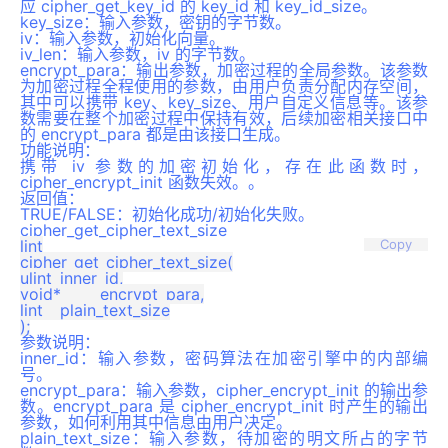
应 cipher_get_key_id 的 key_id 和 key_id_size。
key_size：输入参数，密钥的字节数。
iv：输入参数，初始化向量。
iv_len：输入参数，iv 的字节数。
encrypt_para：输出参数，加密过程的全局参数。该参数
为加密过程全程使用的参数，由用户负责分配内存空间，
其中可以携带 key、key_size、用户自定义信息等。该参
数需要在整个加密过程中保持有效，后续加密相关接口中
的 encrypt_para 都是由该接口生成。
功能说明：
携带 iv 参数的加密初始化，存在此函数时，
cipher_encrypt_init 函数失效。。
返回值：
TRUE/FALSE：初始化成功/初始化失败。
cipher_get_cipher_text_size
lint

Copy
cipher_get_cipher_text_size(

ulint	inner_id,

void*	encrypt_para,

lint	plain_text_size

参数说明：
inner_id：输入参数，密码算法在加密引擎中的内部编
号。
encrypt_para：输入参数，cipher_encrypt_init 的输出参
数。encrypt_para 是 cipher_encrypt_init 时产生的输出
参数，如何利用其中信息由用户决定。
plain_text_size：输入参数，待加密的明文所占的字节