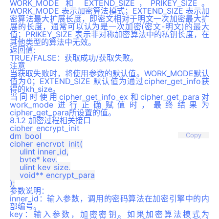
WORK_MODE 和 EXTEND_SIZE，PRIKEY_SIZE。
WORK_MODE 表示加密算法模式；EXTEND_SIZE 表示加
密算法最大扩展长度，即密文相对于明文一次加密最大扩
展的长度，通常可以认为是一次加密(密文-明文)的最大
值；PRIKEY_SIZE 表示非对称加密算法中的私钥长度，在
其他类型的算法中无效。
返回值
:
TRUE/FALSE：获取成功/获取失败。
注意
当获取失败时，将使用参数的默认值。WORK_MODE默认
值为0；EXTEND_SIZE 默认值为通过cipher_get_info获
得的kh_size。
当同时使用cipher_get_info_ex和cipher_get_para对
work_mode进行正确赋值时，最终结果为
cipher_get_para所设置的值。
8.1.2 加密过程相关接口
cipher_encrypt_init
dm_bool

Copy
cipher_encrypt_init(

    ulint inner_id,

    byte* key,

    ulint key_size,

    void** encrypt_para

参数说明：
inner_id：输入参数，调用的密码算法在加密引擎中的内
部编号。
key：输入参数，加密密钥。如果加密算法模式为