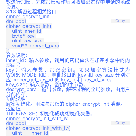
数进行加密，完成加密动作后回收加密过程中申请的系统
资源。
8.1.3 解密过程相关接口
cipher_decrypt_init
dm_bool

Copy
cipher_decrypt_init(

    ulint inner_id,

    byte* key,

    ulint key_size,

    void** decrypt_para

参数说明：
inner_id：输入参数，调用的密码算法在加密引擎中的内
部编号。
key：输入参数，加密密钥。如果加密算法模式为
WORK_MODE_KID，则此接口的 key 和 key_size 分别对
应 cipher_get_key_id 的 key_id 和 key_id_size。
key_size：输入参数，密钥的字节数。
decrypt_para：输出参数，解密过程的全局参数，由用户
分配内存。
功能说明
解密初始化。用法与加密的 cipher_encrypt_init 类似。
返回值
TRUE/FALSE：初始化成功/初始化失败。
cipher_encrypt_init_with_iv
dm_bool

Copy
cipher_decrypt_init_with_iv(

    ulint	inner_id,
