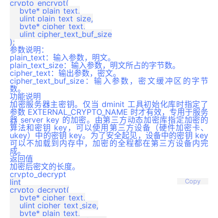
crypto_encrypt(

    byte* plain_text,

    ulint plain_text_size,

    byte* cipher_text,

    ulint cipher_text_buf_size

参数说明：
plain_text：输入参数，明文。
plain_text_size：输入参数，明文所占的字节数。
cipher_text：输出参数，密文。
cipher_text_buf_size：输入参数，密文缓冲区的字节
数。
功能说明
加密服务器主密钥。仅当 dminit 工具初始化库时指定了
参数 EXTERNAL_CRYPTO_NAME 时才有效，专用于服务
器 server key 的加密。由第三方动态加密库指定加密的
算法和密钥 key，可以使用第三方设备（硬件加密卡、
ukey）中的密钥 key。为了安全起见，设备中的密钥 key
可以不加载到内存中，加密的全程都在第三方设备内完
成。
返回值
加密后密文的长度。
crypto_decrypt
lint

Copy
crypto_decrypt(

    byte* cipher_text,

    ulint cipher_text_size,

    byte* plain_text,
