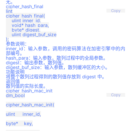
无。
cipher_hash_final
lint

Copy
cipher_hash_final(

    ulint inner_id,

    void* hash_para,

    byte* digest,

    ulint digest_buf_size

参数说明：
inner_id：输入参数，调用的密码算法在加密引擎中的内
部编号。
hash_para：输入参数，散列过程中的全局参数。
digest：输出参数，散列值。
digest_buf_size：输入参数，散列缓冲区的大小。
功能说明
将整个散列过程得到的散列值存放到 digest 中。
返回值
散列值的实际长度。
cipher_hash_mac_init
dm_bool

Copy
cipher_hash_mac_init(

ulint     inner_id,

byte*    key,
