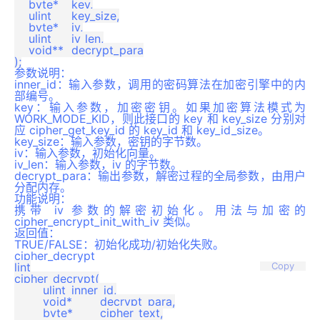
    byte*	key,

    ulint	key_size,

    byte*	iv,

    ulint	iv_len,

    void**	decrypt_para

参数说明：
inner_id：输入参数，调用的密码算法在加密引擎中的内
部编号。
key：输入参数，加密密钥。如果加密算法模式为
WORK_MODE_KID，则此接口的 key 和 key_size 分别对
应 cipher_get_key_id 的 key_id 和 key_id_size。
key_size：输入参数，密钥的字节数。
iv：输入参数，初始化向量。
iv_len：输入参数，iv 的字节数。
decrypt_para：输出参数，解密过程的全局参数，由用户
分配内存。
功能说明：
携带 iv 参数的解密初始化。用法与加密的
cipher_encrypt_init_with_iv 类似。
返回值：
TRUE/FALSE：初始化成功/初始化失败。
cipher_decrypt
lint

Copy
cipher_decrypt(

	ulint	inner_id,

	void*	decrypt_para,

	byte*	cipher_text,
