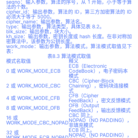
seqno：输入参数，算法的序号，从 1 开始，小于等于算
法的个数。
cipher_id：输出参数，算法的 ID，第三方加密算法的 ID
必须大于等于 5000。
cipher_name：输出参数，算法名。
type：输出参数，算法类型，具体见表 8.2。
blk_size：输出参数，块大小。
kh_size：输出参数，密钥长度或 hash 长度。在非对称加
密算法中，该参数为公钥长度。
work_mode：输出参数，算法模式。算法模式取值见下
表：
表8.3 算法模式取值
模式名取值
释义
ECB（Electronic
0 或 WORK_MODE_ECB
CodeBook），电子密码本
模式
CBC（Cipher-Block
2 或 WORK_MODE_CBC
Chaining），密码块连接模
式
CFB（Cipher
4 或 WORK_MODE_CFB
FeedBack），密文反馈模式
OFB（Output
8 或 WORK_MODE_OFB
FeedBack），输出反馈模式
CBC 同上。
16 或
NOPAD（NO PADDING），
WORK_MODE_CBC_NOPAD
非填充模式
ECB 同上。
32 或
NOPAD（NO PADDING），
WORK_MODE_ECB_NOPAD