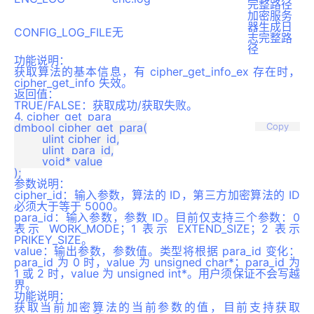
完整路径
加密服务
器生成日
CONFIG_LOG_FILE
无
志完整路
径
功能说明
：
获取算法的基本信息，有 cipher_get_info_ex 存在时，
cipher_get_info 失效。
返回值
：
TRUE/FALSE：获取成功/获取失败。
4.
cipher_get_para
dmbool cipher_get_para(

Copy
	ulint cipher_id,

	ulint  para_id,

	void* value

参数说明
：
cipher_id：输入参数，算法的 ID，第三方加密算法的 ID
必须大于等于 5000。
para_id：输入参数，参数 ID。目前仅支持三个参数：0
表示 WORK_MODE；1 表示 EXTEND_SIZE；2 表示
PRIKEY_SIZE。
value：输出参数，参数值。类型将根据 para_id 变化：
para_id 为 0 时，value 为 unsigned char*；para_id 为
1 或 2 时，value 为 unsigned int*。用户须保证不会写越
界。
功能说明
：
获取当前加密算法的当前参数的值，目前支持获取