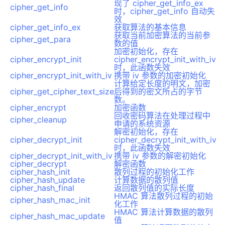
现了 cipher_get_info_ex
cipher_get_info
时，cipher_get_info 自动失
效
cipher_get_info_ex
获取算法的基本信息
获取当前加密算法的当前参
cipher_get_para
数的值
加密初始化，存在
cipher_encrypt_init
cipher_encrypt_init_with_iv
时，此函数失效
cipher_encrypt_init_with_iv
携带 iv 参数的加密初始化
计算给定长度的明文，加密
cipher_get_cipher_text_size
后得到的密文所占的字节
数。
cipher_encrypt
加密函数
回收密码算法在处理过程中
cipher_cleanup
申请的系统资源
解密初始化，存在
cipher_decrypt_init
cipher_decrypt_init_with_iv
时，此函数失效
cipher_decrypt_init_with_iv
携带 iv 参数的解密初始化
cipher_decrypt
解密函数
cipher_hash_init
散列过程的初始化工作
cipher_hash_update
计算数据的散列值
cipher_hash_final
返回散列值的实际长度
HMAC 算法散列过程的初始
cipher_hash_mac_init
化工作
HMAC 算法计算数据的散列
cipher_hash_mac_update
值