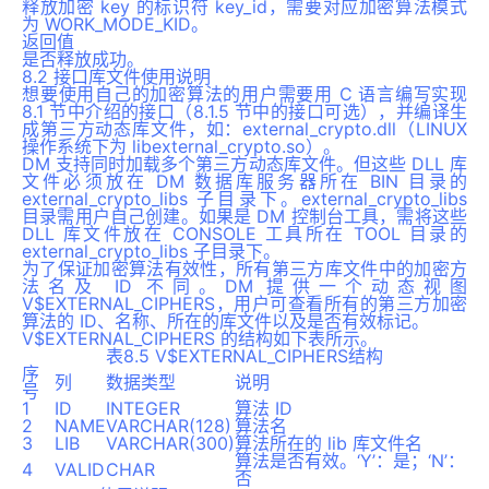
释放加密 key 的标识符 key_id，需要对应加密算法模式
为 WORK_MODE_KID。
返回值
是否释放成功。
8.2 接口库文件使用说明
想要使用自己的加密算法的用户需要用 C 语言编写实现
8.1 节中介绍的接口（8.1.5 节中的接口可选），并编译生
成第三方动态库文件，如：external_crypto.dll（LINUX
操作系统下为 libexternal_crypto.so）。
DM 支持同时加载多个第三方动态库文件。但这些 DLL 库
文件必须放在 DM 数据库服务器所在 BIN 目录的
external_crypto_libs 子目录下。external_crypto_libs
目录需用户自己创建。如果是 DM 控制台工具，需将这些
DLL 库文件放在 CONSOLE 工具所在 TOOL 目录的
external_crypto_libs 子目录下。
为了保证加密算法有效性，所有第三方库文件中的加密方
法名及 ID 不同。DM 提供一个动态视图
V$EXTERNAL_CIPHERS，用户可查看所有的第三方加密
算法的 ID、名称、所在的库文件以及是否有效标记。
V$EXTERNAL_CIPHERS 的结构如下表所示。
表8.5 V$EXTERNAL_CIPHERS结构
序
列
数据类型
说明
号
1
ID
INTEGER
算法 ID
2
NAME
VARCHAR(128)
算法名
3
LIB
VARCHAR(300)
算法所在的 lib 库文件名
算法是否有效。‘Y’：是；‘N’：
4
VALID
CHAR
否