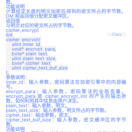
数。
功能说明
计算给定长度的明文加密后得到的密文所占的字节数。
DM 照返回值分配密文缓冲区。
返回值
与明文对应的密文所占的字节数。
cipher_encrypt
lint

Copy
cipher_encrypt(

    ulint inner_id,

    void* encrypt_para,

    byte* plain_text,

    ulint plain_text_size,

    byte* cipher_text,

    ulint cipher_text_buf_size

参数说明：
inner_id：输入参数，密码算法在加密引擎中的内部编
号。
encrypt_para：输入参数，密码算法的全局变量。
encrypt_para 是 cipher_encrypt_init 时产生的输出参
数，如何利用其中信息由用户决定。
plain_text：输入参数，明文。
plain_text_size：输入参数，明文所占的字节数。
cipher_text：输出参数，密文。
cipher_text_buf_size：输入参数，密文缓冲区的字节
数。
功能说明