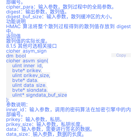
部编号。
cipher_para：输入参数，散列过程中的全局参数。
digest：输出参数，散列值。
digest_buf_size：输入参数，散列缓冲区的大小。
功能说明
HMAC 算法将整个散列过程得到的散列值存放到 digest
中。
返回值
散列值的实际长度。
8.1.5 其他可选相关接口
cipher_asym_sign
dm_bool

Copy
cipher_asym_sign(

    ulint inner_id,

    byte* prikey,

    ulint prikey_size,

    byte* data,

    ulint data_size,

    byte* signdata,

    ulint* signdata_buf_size

参数说明：
inner_id：输入参数，调用的密码算法在加密引擎中的内
部编号。
prikey：输入参数，私钥。
prikey_size：输入参数，私钥长度。
data：输入参数，需要进行签名的数据。
data_size：输入参数，数据的长度。