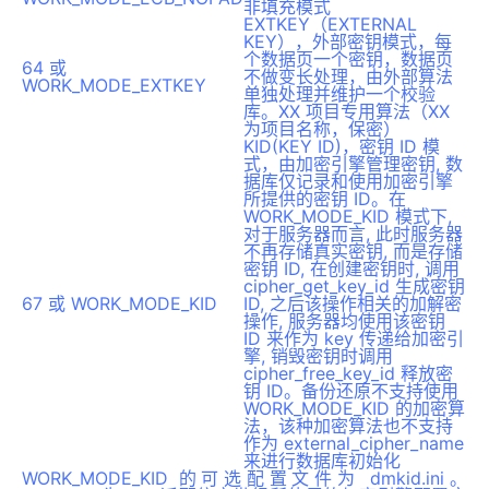
非填充模式
EXTKEY（EXTERNAL
KEY），外部密钥模式，每
个数据页一个密钥，数据页
64 或
不做变长处理，由外部算法
WORK_MODE_EXTKEY
单独处理并维护一个校验
库。XX 项目专用算法（XX
为项目名称，保密）
KID(KEY ID)，密钥 ID 模
式，由加密引擎管理密钥, 数
据库仅记录和使用加密引擎
所提供的密钥 ID。在
WORK_MODE_KID 模式下,
对于服务器而言, 此时服务器
不再存储真实密钥, 而是存储
密钥 ID, 在创建密钥时, 调用
cipher_get_key_id 生成密钥
67 或 WORK_MODE_KID
ID, 之后该操作相关的加解密
操作, 服务器均使用该密钥
ID 来作为 key 传递给加密引
擎, 销毁密钥时调用
cipher_free_key_id 释放密
钥 ID。备份还原不支持使用
WORK_MODE_KID 的加密算
法，该种加密算法也不支持
作为 external_cipher_name
来进行数据库初始化
WORK_MODE_KID 的可选配置文件为 dmkid.ini。