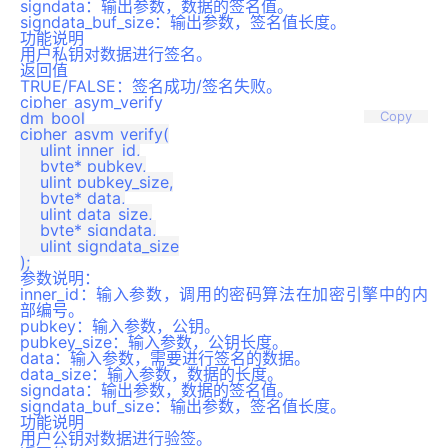
signdata：输出参数，数据的签名值。
signdata_buf_size：输出参数，签名值长度。
功能说明
用户私钥对数据进行签名。
返回值
TRUE/FALSE：签名成功/签名失败。
cipher_asym_verify
dm_bool

Copy
cipher_asym_verify(

    ulint inner_id,

    byte* pubkey,

    ulint pubkey_size,

    byte* data,

    ulint data_size,

    byte* signdata,

    ulint signdata_size

参数说明：
inner_id：输入参数，调用的密码算法在加密引擎中的内
部编号。
pubkey：输入参数，公钥。
pubkey_size：输入参数，公钥长度。
data：输入参数，需要进行签名的数据。
data_size：输入参数，数据的长度。
signdata：输出参数，数据的签名值。
signdata_buf_size：输出参数，签名值长度。
功能说明
用户公钥对数据进行验签。