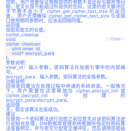
加密。用户需要保证根据提供的参数不会出现写越界等问
题，密文长度不能超过所提供的空间，这里的密文缓冲区
字节数不会小于 cipher_get_cipher_text_size 的返回
值， 用户还需确保 cipher_get_cipher_text_size 与该接
口使用相同参数时，应该返回相同值。
返回值
加密后密文的长度。
cipher_cleanup
void

Copy
cipher_cleanup(

    ulint inner_id,

    void* encrypt_para

参数说明：
inner_id：输入参数，密码算法在加密引擎中的内部编
号。
encrypt_para：输入参数，密码算法的全局参数。
功能说明
回收密码算法在处理过程中申请的系统资源。一般情况
下，用户需要在这里释放在 cipher_encrypt_init 或
cipher_decrypt_init 中创建的
encrypt_para/decrypt_para。
返回值
无，假定该算法总是成功。
建议
在使用一个密码算法进行加密之前应首先对该密码算法进
行初始化处理，DM数据库管理系统根据所指定的密码算
法准备明文，并为密文分配密文缓冲区。然后调用加密函