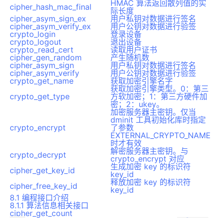
HMAC 算法返回散列值的实
cipher_hash_mac_final
际长度
cipher_asym_sign_ex
用户私钥对数据进行签名
cipher_asym_verify_ex
用户公钥对数据进行验签
crypto_login
登录设备
crypto_logout
退出设备
crypto_read_cert
读取用户证书
cipher_gen_random
产生随机数
cipher_asym_sign
用户私钥对数据进行签名
cipher_asym_verify
用户公钥对数据进行验签
crypto_get_name
获取加密引擎名字
获取加密引擎类型。0：第三
crypto_get_type
方软加密；1：第三方硬件加
密；2：ukey。
加密服务器主密钥。仅当
dminit 工具初始化库时指定
crypto_encrypt
了参数
EXTERNAL_CRYPTO_NAME
时才有效
解密服务器主密钥。与
crypto_decrypt
crypto_encrypt 对应
生成加密 key 的标识符
cipher_get_key_id
key_id
释放加密 key 的标识符
cipher_free_key_id
key_id
8.1 编程接口介绍
8.1.1 算法信息相关接口
cipher_get_count