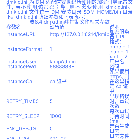
dmkid.ini 为 DM 适配信安世纪所使用的加密引擎配置文
件, 若不使用该加密引擎, 则不需要使用 dmkid.ini。
dmkid.ini 文件位于 DM 安装目录 $DM_HOME/bin 目录
下。dmkid.ini 详细参数如下表所示：
表8.4 dmkid.ini中控制文件相关参数
参数名
缺省值
说明
加密服务
InstanceURL
http://127.0.0.1:8214/kmip
器 URL
格式：
none = 1,
InstanceFormat
1
json = 1,
xml = 2
InstanceUser
kmipAdmin
用户名
InstancePwd
88888888
密码
如果使用
https, 则
InstanceCa
ca 证书
在这里指
定 ca 证
书
出现错误
RETRY_TIMES
5
时，重试
次数
每次重试
RETRY_SLEEP
1000
等待时间
(ms)
是否生成
ENC_DEBUG
0
日志
日志文件
ENC_LOG
enc.log