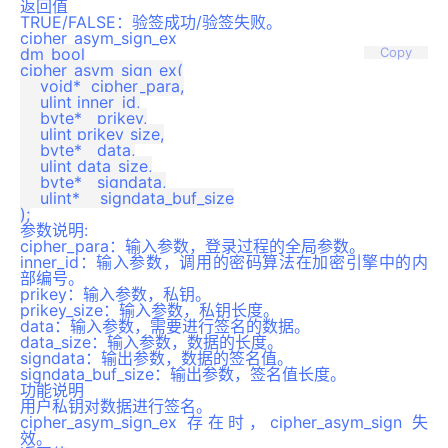
返回值
TRUE/FALSE：验签成功/验签失败。
cipher_asym_sign_ex
dm_bool

Copy
cipher_asym_sign_ex(

    void*  cipher_para,

    ulint inner_id,

    byte*   prikey,

    ulint prikey_size,

    byte*   data,

    ulint data_size,

    byte*   signdata,

    ulint*    signdata_buf_size

参数说明:
cipher_para：输入参数，登录过程的全局参数。
inner_id：输入参数，调用的密码算法在加密引擎中的内
部编号。
prikey：输入参数，私钥。
prikey_size：输入参数，私钥长度。
data：输入参数，需要进行签名的数据。
data_size：输入参数，数据的长度。
signdata：输出参数，数据的签名值。
signdata_buf_size：输出参数，签名值长度。
功能说明
用户私钥对数据进行签名。
cipher_asym_sign_ex 存在时，cipher_asym_sign 失
效。