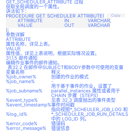
GET_SCHEDULER_ATTRIBUTE 过程
获取全局调度的一个属性。
语法如下：
PROCEDURE GET_SCHEDULER_ATTRIBUTE(

Copy
	ATTRIBUTE		IN		VARCHAR,

	VALUE			OUT		VARCHAR

参数详解
ATTRIBUTE
属性名称，详见上表。
VALUE
属性值，详见上表说明，根据实际情况设置。
31.1.5 邮件通知
编辑作业事件的邮件通知。
表32.2 在邮件中SUBJECT和BODY参数中可使用的变量
变量名称
释义
%job_owner%
创建的作业的模式
%job_name%
-
用于基于事件的作业，设置了
%job_subname%
parallel_instances 属性或者用于
CHAIN 步骤（STEPS）
%event_type%
见表 32.3 调度抛出的事件类型
%event_timestamp%
事件时间戳
指向视图*_SCHEULER_JOB_LOG 和
%log_id%
*_SCHEDULER_JOB_RUN_DETAILS
中的 LOG_ID 列。
%error_code%
错误码
%error_message%
错误信息