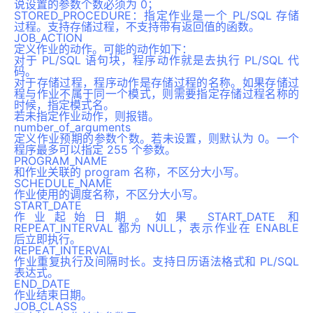
说设置的参数个数必须为 0；
STORED_PROCEDURE：指定作业是一个 PL/SQL 存储
过程。支持存储过程，不支持带有返回值的函数。
JOB_ACTION
定义作业的动作。可能的动作如下：
对于 PL/SQL 语句块，程序动作就是去执行 PL/SQL 代
码。
对于存储过程，程序动作是存储过程的名称。如果存储过
程与作业不属于同一个模式，则需要指定存储过程名称的
时候，指定模式名。
若未指定作业动作，则报错。
number_of_arguments
定义作业预期的参数个数。若未设置，则默认为 0。一个
程序最多可以指定 255 个参数。
PROGRAM_NAME
和作业关联的 program 名称，不区分大小写。
SCHEDULE_NAME
作业使用的调度名称，不区分大小写。
START_DATE
作业起始日期。如果 START_DATE 和
REPEAT_INTERVAL 都为 NULL，表示作业在 ENABLE
后立即执行。
REPEAT_INTERVAL
作业重复执行及间隔时长。支持日历语法格式和 PL/SQL
表达式。
END_DATE
作业结束日期。
JOB_CLASS