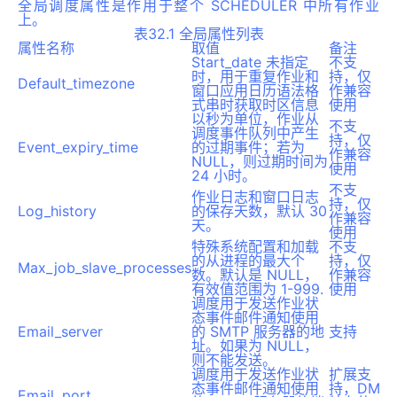
全局调度属性是作用于整个 SCHEDULER 中所有作业
上。
表32.1 全局属性列表
属性名称
取值
备注
Start_date 未指定
不支
时，用于重复作业和
持，仅
Default_timezone
窗口应用日历语法格
作兼容
式串时获取时区信息
使用
以秒为单位，作业从
不支
调度事件队列中产生
持，仅
Event_expiry_time
的过期事件；若为
作兼容
NULL，则过期时间为
使用
24 小时。
不支
作业日志和窗口日志
持，仅
Log_history
的保存天数，默认 30
作兼容
天。
使用
特殊系统配置和加载
不支
的从进程的最大个
持，仅
Max_job_slave_processes
数。默认是 NULL，
作兼容
有效值范围为 1-999.
使用
调度用于发送作业状
态事件邮件通知使用
Email_server
的 SMTP 服务器的地
支持
址。如果为 NULL，
则不能发送。
调度用于发送作业状
扩展支
态事件邮件通知使用
持，DM
Email_port