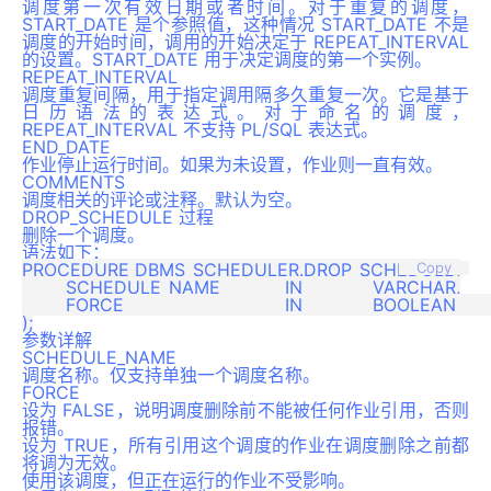
调度第一次有效日期或者时间。对于重复的调度，
START_DATE 是个参照值，这种情况 START_DATE 不是
调度的开始时间，调用的开始决定于 REPEAT_INTERVAL
的设置。START_DATE 用于决定调度的第一个实例。
REPEAT_INTERVAL
调度重复间隔，用于指定调用隔多久重复一次。它是基于
日历语法的表达式。对于命名的调度，
REPEAT_INTERVAL 不支持 PL/SQL 表达式。
END_DATE
作业停止运行时间。如果为未设置，作业则一直有效。
COMMENTS
调度相关的评论或注释。默认为空。
DROP_SCHEDULE 过程
删除一个调度。
语法如下：
PROCEDURE DBMS_SCHEDULER.DROP_SCHEDULE(

Copy
	SCHEDULE_NAME		IN 		VARCHAR,

	FORCE				IN 		BOOLEAN 		DEFAULT FALSE

参数详解
SCHEDULE_NAME
调度名称。仅支持单独一个调度名称。
FORCE
设为 FALSE，说明调度删除前不能被任何作业引用，否则
报错。
设为 TRUE，所有引用这个调度的作业在调度删除之前都
将调为无效。
使用该调度，但正在运行的作业不受影响。