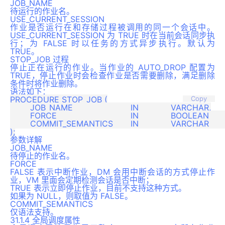
JOB_NAME
待运行的作业名。
USE_CURRENT_SESSION
作业是否运行在和存储过程被调用的同一个会话中。
USE_CURRENT_SESSION 为 TRUE 时在当前会话同步执
行；为 FALSE 时以任务的方式异步执行。默认为
TRUE。
STOP_JOB 过程
停止正在运行的作业。当作业的 AUTO_DROP 配置为
TRUE，停止作业时会检查作业是否需要删除，满足删除
条件时将作业删除。
语法如下：
PROCEDURE STOP_JOB (

Copy
	JOB_NAME			IN		VARCHAR,

	FORCE				IN		BOOLEAN		DEFAULT FALSE,

	COMMIT_SEMANTICS	IN		VARCHAR		DEFAULT 'STOP_ON_FIRST_ERROR'

参数详解
JOB_NAME
待停止的作业名。
FORCE
FALSE 表示中断作业，DM 会用中断会话的方式停止作
业，VM 里面会定期检测会话是否中断；
TRUE 表示立即停止作业，目前不支持这种方式。
如果为 NULL，则取值为 FALSE。
COMMIT_SEMANTICS
仅语法支持。
31.1.4 全局调度属性