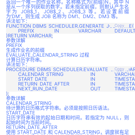
返回一个唯一的作业名称。名称格式为{前缀}N，其中 N
是从一个序列获取的数字。若未指定前缀，则默认产生名
字为 JOB$_1、JOB$_2、JOB$_3 等。若设置前缀
为’DM’，则生成 JOB 名称为 DM1、DM2、DM3 等。
语法如下：
FUNCTION DBMS_SCHEDULER.GENERATE_JOB_NAME(

Copy
	PREFIX		IN		VARCHAR		DEFAULT 'JOB$_'

参数详解
PREFIX
生成作业名的前缀
EVALUATE_CALENDAR_STRING 过程
计算日历字符串。
语法如下：
PROCEDURE DBMS_SCHEDULER.EVALUATE_CALENDAR_
Copy
	CALENDAR_STRING			IN		VARCHAR,

	START_DATE				IN		TIMESTAMP WITH TIME ZONE,

	RETURN_DATE_AFTER		IN		TIMESTAMP WITH TIME ZONE,

	NEXT_RUN_DATE			OUT		TIMESTAMP WITH TIME ZONE

参数详解
CALENDAR_STRING
待计算的日历格式字符串。必须是按照日历语法。
START_DATE
日历字符串有效的起始日期和时间。若指定为 NULL，则
起始时间为当前时间。
RETURN_DATE_AFTER
使用 START_DATE 和 CALENDAR_STRING，调度就有足