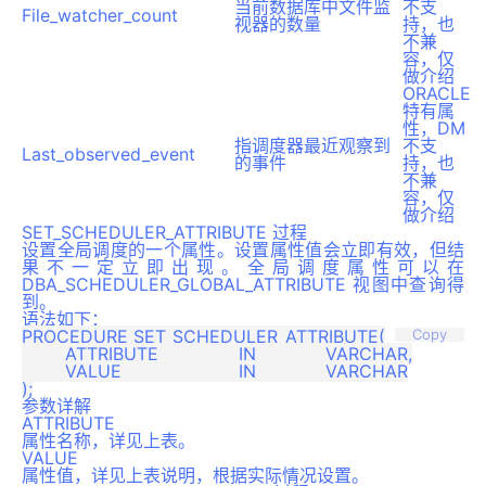
当前数据库中文件监
不支
File_watcher_count
视器的数量
持，也
不兼
容，仅
做介绍
ORACLE
特有属
性，DM
指调度器最近观察到
不支
Last_observed_event
的事件
持，也
不兼
容，仅
做介绍
SET_SCHEDULER_ATTRIBUTE 过程
设置全局调度的一个属性。设置属性值会立即有效，但结
果不一定立即出现。全局调度属性可以在
DBA_SCHEDULER_GLOBAL_ATTRIBUTE 视图中查询得
到。
语法如下：
PROCEDURE SET_SCHEDULER_ATTRIBUTE(

Copy
	ATTRIBUTE		IN		VARCHAR,

 	VALUE			IN		VARCHAR

参数详解
ATTRIBUTE
属性名称，详见上表。
VALUE
属性值，详见上表说明，根据实际情况设置。