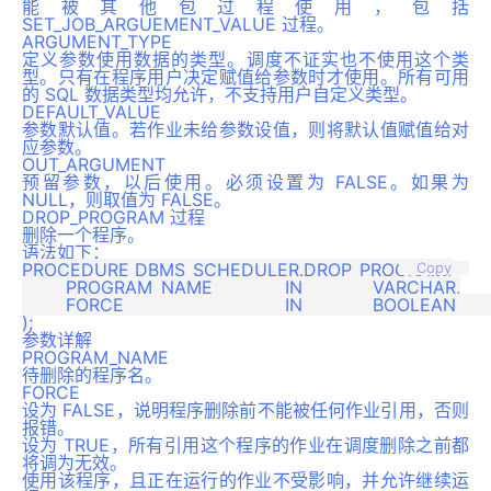
能被其他包过程使用，包括
SET_JOB_ARGUEMENT_VALUE 过程。
ARGUMENT_TYPE
定义参数使用数据的类型。调度不证实也不使用这个类
型。只有在程序用户决定赋值给参数时才使用。所有可用
的 SQL 数据类型均允许，不支持用户自定义类型。
DEFAULT_VALUE
参数默认值。若作业未给参数设值，则将默认值赋值给对
应参数。
OUT_ARGUMENT
预留参数，以后使用。必须设置为 FALSE。如果为
NULL，则取值为 FALSE。
DROP_PROGRAM 过程
删除一个程序。
语法如下：
PROCEDURE DBMS_SCHEDULER.DROP_PROGRAM(

Copy
	PROGRAM_NAME		IN 		VARCHAR,

	FORCE				IN 		BOOLEAN 		DEFAULT FALSE

参数详解
PROGRAM_NAME
待删除的程序名。
FORCE
设为 FALSE，说明程序删除前不能被任何作业引用，否则
报错。
设为 TRUE，所有引用这个程序的作业在调度删除之前都
将调为无效。
使用该程序，且正在运行的作业不受影响，并允许继续运