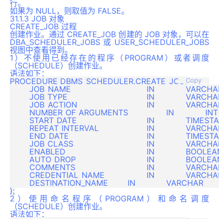
行。
如果为 NULL，则取值为 FALSE。
31.1.3 JOB 对象
CREATE_JOB 过程
创建作业。通过 CREATE_JOB 创建的 JOB 对象，可以在
DBA_SCHEDULER_JOBS 或 USER_SCHEDULER_JOBS
视图中查看得到。
1）不使用已经存在的程序（PROGRAM）或者调度
（SCHEDULE）创建作业。
语法如下：
PROCEDURE DBMS_SCHEDULER.CREATE_JOB(

Copy
	JOB_NAME				IN 		VARCHAR,

	JOB_TYPE				IN 		VARCHAR,

	JOB_ACTION				IN 		VARCHAR,

	NUMBER_OF_ARGUMENTS		IN 		INT 			DEFAULT 0,

	START_DATE				IN 		TIMESTAMP WITH TIME ZONE DEFAULT NULL,

	REPEAT_INTERVAL			IN 		VARCHAR			DEFAULT NULL,

	END_DATE				IN 		TIMESTAMP WITH TIME ZONE DEFAULT NULL,

	JOB_CLASS				IN 		VARCHAR 		DEFAULT 'DEFAULT_JOB_CLASS',

	ENABLED					IN 		BOOLEAN 		DEFAULT FALSE,

	AUTO_DROP				IN 		BOOLEAN 		DEFAULT TRUE,

	COMMENTS				IN 		VARCHAR 		DEFAULT NULL,

	CREDENTIAL_NAME			IN 		VARCHAR 		DEFAULT NULL,

	DESTINATION_NAME        IN 		VARCHAR 		DEFAULT NULL  

2）使用命名程序（PROGRAM）和命名调度
（SCHEDULE）创建作业。
语法如下：