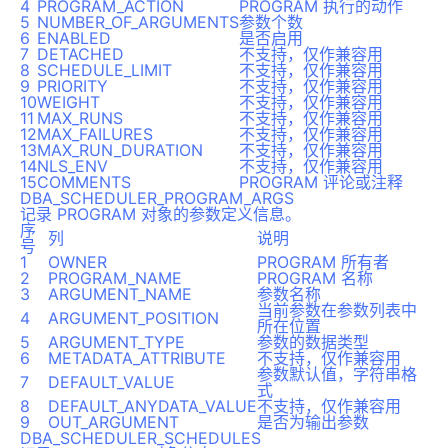
4
PROGRAM_ACTION
PROGRAM 执行的动作
5
NUMBER_OF_ARGUMENTS
参数个数
6
ENABLED
是否启用
7
DETACHED
不支持，仅作兼容用
8
SCHEDULE_LIMIT
不支持，仅作兼容用
9
PRIORITY
不支持，仅作兼容用
10
WEIGHT
不支持，仅作兼容用
11
MAX_RUNS
不支持，仅作兼容用
12
MAX_FAILURES
不支持，仅作兼容用
13
MAX_RUN_DURATION
不支持，仅作兼容用
14
NLS_ENV
不支持，仅作兼容用
15
COMMENTS
PROGRAM 评论或注释
DBA_SCHEDULER_PROGRAM_ARGS
记录 PROGRAM 对象的参数定义信息。
序
列
说明
号
1
OWNER
PROGRAM 所有者
2
PROGRAM_NAME
PROGRAM 名称
3
ARGUMENT_NAME
参数名称
当前参数在参数列表中
4
ARGUMENT_POSITION
所在位置
5
ARGUMENT_TYPE
参数的数据类型
6
METADATA_ATTRIBUTE
不支持，仅作兼容用
参数默认值，字符串格
7
DEFAULT_VALUE
式
8
DEFAULT_ANYDATA_VALUE
不支持，仅作兼容用
9
OUT_ARGUMENT
是否为输出参数
DBA_SCHEDULER_SCHEDULES