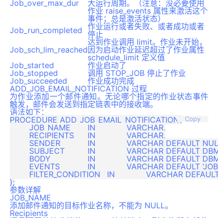
Job_over_max_dur
大运行周期。（注意：没必要使用
作业 raise_events 属性来激活这个
事件；总是激活状态）
作业运行或者失败、或者成功或者
Job_run_completed
停止
达到作业调用 limit。作业未开始，
Job_sch_lim_reached
因为启动作业延迟超过了作业属性
schedule_limit 定义值
Job_started
作业启动了
Job_stopped
调用 STOP_JOB 停止了作业
Job_succeeded
作业成功完成
ADD_JOB_EMAIL_NOTIFICATION 过程
为作业添加一个邮件通知。无论哪个指定的作业状态事件
触发，邮件会发送到指定链表中的接收端。
语法如下：
PROCEDURE ADD_JOB_EMAIL_NOTIFICATION(

Copy
	JOB_NAME	IN		VARCHAR,

	RECIPIENTS	IN		VARCHAR,

	SENDER		IN		VARCHAR DEFAULT NULL,

	SUBJECT		IN		VARCHAR DEFAULT DBMS_SCHEDULER.DEFAULT_NOTIFICATION_SUBJECT,

	BODY		IN		VARCHAR DEFAULT DBMS_SCHEDULER.DEFAULT_NOTIFICATION_BODY,

	EVENTS		IN 		VARCHAR DEFAULT 'JOB_FAILED,JOB_BROKEN,JOB_SCH_LIM_REACHED,JOB_CHAIN_STALED,JOB_OVER_MAX_DUR',

	FILTER_CONDITION	IN		VARCHAR DEFAULT NULL

参数详解
JOB_NAME
添加邮件通知的目标作业名称，不能为 NULL。
Recipients