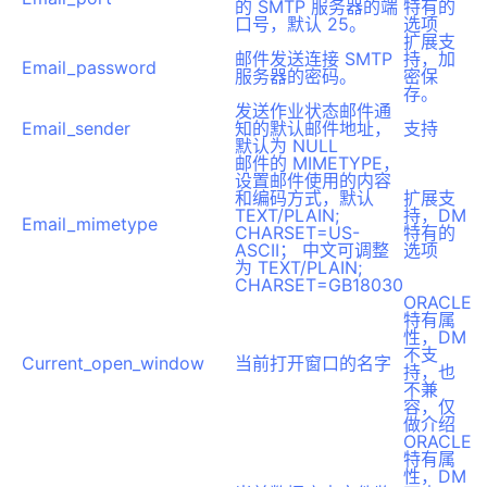
的 SMTP 服务器的端
特有的
口号，默认 25。
选项
扩展支
邮件发送连接 SMTP
持，加
Email_password
服务器的密码。
密保
存。
发送作业状态邮件通
Email_sender
知的默认邮件地址，
支持
默认为 NULL
邮件的 MIMETYPE，
设置邮件使用的内容
和编码方式，默认
扩展支
TEXT/PLAIN;
持，DM
Email_mimetype
CHARSET=US-
特有的
ASCII； 中文可调整
选项
为 TEXT/PLAIN;
CHARSET=GB18030
ORACLE
特有属
性，DM
不支
Current_open_window
当前打开窗口的名字
持，也
不兼
容，仅
做介绍
ORACLE
特有属
性，DM