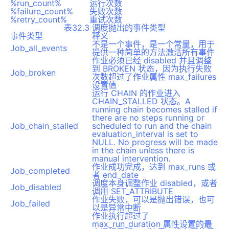
%run_count%
运行次数
%failure_count%
失败次数
%retry_count%
重试次数
表32.3 调度抛出的事件类型
事件类型
释义
不是一个事件，是一个常量，用于
Job_all_events
提供一种简单的方法激活所有事件
作业必须已经 disabled 并且调整
到 BROKEN 状态，因为执行失败
Job_broken
次数超过了作业属性 max_failures
设置值
运行 CHAIN 的作业进入
CHAIN_STALLED 状态。A
running chain becomes stalled if
there are no steps running or
Job_chain_stalled
scheduled to run and the chain
evaluation_interval is set to
NULL. No progress will be made
in the chain unless there is
manual intervention.
作业成功完成，达到 max_runs 或
Job_completed
者 end_date
调度本身调整作业 disabled，或者
Job_disabled
调用 SET_ATTRIBUTE
作业失败，可以是抛出错误，也可
Job_failed
以是异常中断
作业执行超过了
max_run_duration 属性设置的最