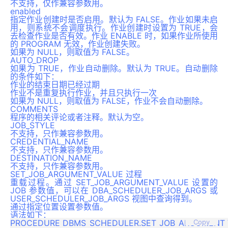
不支持，仅作兼容参数用。
enabled
指定作业创建时是否启用。默认为 FALSE。作业如果未启
用，则系统不会调度执行。作业创建时设置为 TRUE，会
去检查作业是否有效。作业 ENABLE 时，如果作业所使用
的 PROGRAM 无效，作业创建失败。
如果为 NULL，则取值为 FALSE。
AUTO_DROP
如果为 TRUE，作业自动删除。默认为 TRUE。自动删除
的条件如下：
作业的结束日期已经过期
作业不是重复执行作业，并且只执行一次
如果为 NULL，则取值为 FALSE，作业不会自动删除。
COMMENTS
程序的相关评论或者注释。默认为空。
JOB_STYLE
不支持，只作兼容参数用。
CREDENTIAL_NAME
不支持，只作兼容参数用。
DESTINATION_NAME
不支持，只作兼容参数用。
SET_JOB_ARGUMENT_VALUE 过程
重载过程。通过 SET_JOB_ARGUMENT_VALUE 设置的
JOB 参数值，可以在 DBA_SCHEDULER_JOB_ARGS 或
USER_SCHEDULER_JOB_ARGS 视图中查询得到。
通过指定位置设置参数值。
语法如下：
PROCEDURE DBMS_SCHEDULER.SET_JOB_ARGUMENT_V
Copy