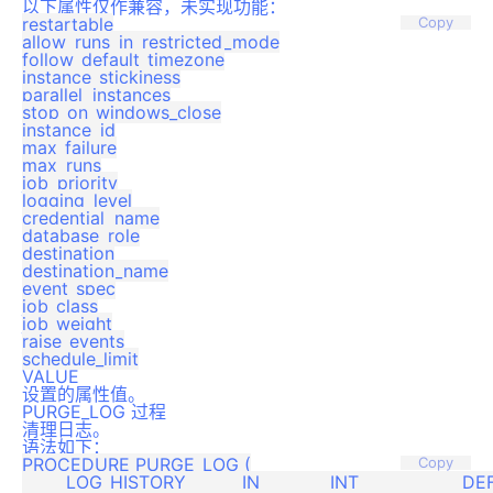
以下属性仅作兼容，未实现功能：
restartable

Copy
allow_runs_in_restricted_mode

follow_default_timezone

instance_stickiness

parallel_instances

stop_on_windows_close

instance_id

max_failure

max_runs

job_priority

logging_level

credential_name

database_role

destination

destination_name

event_spec

job_class

job_weight

raise_events

VALUE
设置的属性值。
PURGE_LOG 过程
清理日志。
语法如下：
PROCEDURE PURGE_LOG (

Copy
	LOG_HISTORY		IN		INT			DEFAULT 0,
