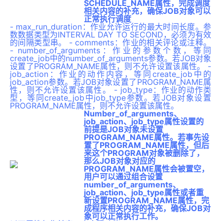
SCHEDULE_NAME属性，完成调度
相关内容的补充，确保JOB对象可以
正常执行调度
- max_run_duration：作业允许运行的最大时间长度。参
数数据类型为INTERVAL DAY TO SECOND，必须为有效
的间隔类型串。 - comments：作业的相关评论或注释。
- number_of_arguments：作业的参数个数，等同
create_job中的number_of_arguments参数。若JOB对象
设置了PROGRAM_NAME属性，则不允许设置该属性。 -
job_action：作业的动作内容，等同create_job中的
job_action参数。若JOB对象设置了PROGRAM_NAME属
性，则不允许设置该属性。 - job_type：作业的动作类
型，等同create_job中job_type参数。若JOB对象设置
PROGRAM_NAME属性，则不允许设置该属性。
Number_of_arguments、
job_action、job_type属性设置的
前提是JOB对象未设置
PROGRAM_NAME属性。若事先设
置了PROGRAM_NAME属性，但后
来这个PROGRAM对象被删除了，
那么JOB对象对应的
PROGRAM_NAME属性会被置空，
用户可以通过组合设置
number_of_arguments、
job_action、job_type属性或者重
新设置PROGRAM_NAME属性，完
成程序相关内容的补充，确保JOB对
象可以正常执行工作。