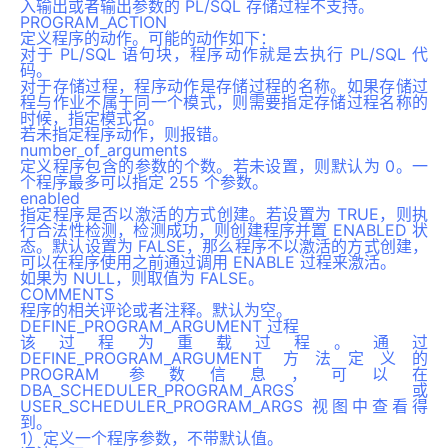
入输出或者输出参数的 PL/SQL 存储过程不支持。
PROGRAM_ACTION
定义程序的动作。可能的动作如下：
对于 PL/SQL 语句块，程序动作就是去执行 PL/SQL 代
码。
对于存储过程，程序动作是存储过程的名称。如果存储过
程与作业不属于同一个模式，则需要指定存储过程名称的
时候，指定模式名。
若未指定程序动作，则报错。
number_of_arguments
定义程序包含的参数的个数。若未设置，则默认为 0。一
个程序最多可以指定 255 个参数。
enabled
指定程序是否以激活的方式创建。若设置为 TRUE，则执
行合法性检测，检测成功，则创建程序并置 ENABLED 状
态。默认设置为 FALSE，那么程序不以激活的方式创建，
可以在程序使用之前通过调用 ENABLE 过程来激活。
如果为 NULL，则取值为 FALSE。
COMMENTS
程序的相关评论或者注释。默认为空。
DEFINE_PROGRAM_ARGUMENT 过程
该过程为重载过程。通过
DEFINE_PROGRAM_ARGUMENT 方法定义的
PROGRAM 参数信息，可以在
DBA_SCHEDULER_PROGRAM_ARGS 或
USER_SCHEDULER_PROGRAM_ARGS 视图中查看得
到。
1）定义一个程序参数，不带默认值。