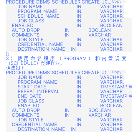
PROCEDURE DBMS_SCHEDULER.CREATE_JOB(

Copy
	JOB_NAME			IN 		VARCHAR,

	PROGRAM_NAME		IN 		VARCHAR,

	SCHEDULE_NAME		IN 		VARCHAR,

	JOB_CLASS			IN 		VARCHAR 		DEFAULT 'DEFAULT_JOB_CLASS',

    ENABLED				IN 		BOOLEAN 		DEFAULT FALSE,

    AUTO_DROP			IN 		BOOLEAN 		DEFAULT TRUE,

    COMMENTS			IN 		VARCHAR 		DEFAULT NULL,

	JOB_STYLE			IN 		VARCHAR 		DEFAULT 'REGULAR',

	CREDENTIAL_NAME		IN 		VARCHAR 		DEFAULT NULL,

	DESTINATION_NAME    IN 		VARCHAR 		DEFAULT NULL

3）使用命名程序（PROGRAM）和内置调度
（SCHEDULE）创建作业。
语法如下：
PROCEDURE DBMS_SCHEDULER.CREATE_JOB(

Copy
	JOB_NAME			IN 		VARCHAR,

	PROGRAM_NAME		IN 		VARCHAR,

	START_DATE			IN 		TIMESTAMP WITH TIME ZONE DEFAULT NULL,

	REPEAT_INTERVAL		IN 		VARCHAR 		DEFAULT NULL,

	END_DATE			IN 		TIMESTAMP WITH TIME ZONE DEFAULT NULL,

   	JOB_CLASS			IN 		VARCHAR 		DEFAULT 'DEFAULT_JOB_CLASS',

	ENABLED				IN 		BOOLEAN 		DEFAULT FALSE,

    AUTO_DROP			IN 		BOOLEAN 		DEFAULT TRUE,

    COMMENTS			IN 		VARCHAR 		DEFAULT NULL,

	JOB_STYLE			IN 		VARCHAR 		DEFAULT 'REGULAR', 

    CREDENTIAL_NAME		IN 		VARCHAR 		DEFAULT NULL,

	DESTINATION_NAME    IN 		VARCHAR 		DEFAULT NULL
