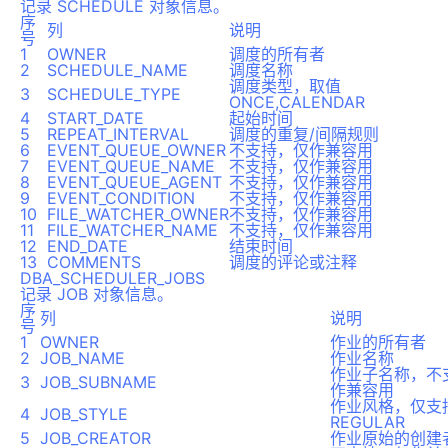
记录 SCHEDULE 对象信息。
序
列
说明
号
1
OWNER
调度的所有者
2
SCHEDULE_NAME
调度名称
调度类型，取值
3
SCHEDULE_TYPE
ONCE,CALENDAR
4
START_DATE
起始时间
5
REPEAT_INTERVAL
调度的重复/间隔规则
6
EVENT_QUEUE_OWNER
不支持，仅作兼容用
7
EVENT_QUEUE_NAME
不支持，仅作兼容用
8
EVENT_QUEUE_AGENT
不支持，仅作兼容用
9
EVENT_CONDITION
不支持，仅作兼容用
10
FILE_WATCHER_OWNER
不支持，仅作兼容用
11
FILE_WATCHER_NAME
不支持，仅作兼容用
12
END_DATE
结束时间
13
COMMENTS
调度的评论或注释
DBA_SCHEDULER_JOBS
记录 JOB 对象信息。
序
列
说明
号
1
OWNER
作业的所有者
2
JOB_NAME
作业名称
作业子名称，不
3
JOB_SUBNAME
作兼容用
作业风格，仅支
4
JOB_STYLE
REGULAR
5
JOB_CREATOR
作业原始的创建