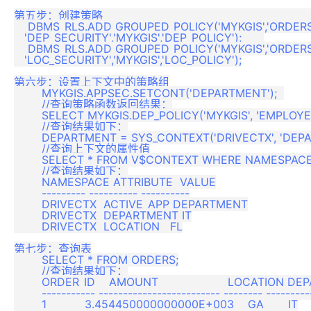
第五步：创建策略						                          

    DBMS_RLS.ADD_GROUPED_POLICY('MYKGIS','ORDERS'
   'DEP_SECURITY','MYKGIS','DEP_POLICY');	

    DBMS_RLS.ADD_GROUPED_POLICY('MYKGIS','ORDERS',
   'LOC_SECURITY','MYKGIS','LOC_POLICY');

第六步：设置上下文中的策略组

	MYKGIS.APPSEC.SETCONT('DEPARTMENT');  

	//查询策略函数返回结果：

	SELECT MYKGIS.DEP_POLICY('MYKGIS', 'EMPLOYEE') FROM DUAL;

	//查询结果如下：

	DEPARTMENT = SYS_CONTEXT('DRIVECTX', 'DEPARTMENT')

	//查询上下文的属性值

	SELECT * FROM V$CONTEXT WHERE NAMESPACE = 'DRIVECTX';

	//查询结果如下：

	NAMESPACE ATTRIBUTE  VALUE

	--------- ---------- ----------

	DRIVECTX  ACTIVE_APP DEPARTMENT

	DRIVECTX  DEPARTMENT IT

	DRIVECTX  LOCATION   FL

第七步：查询表

	SELECT * FROM ORDERS;

	//查询结果如下：

	ORDER_ID    AMOUNT                    LOCATION DEPARTMENT

	----------- ------------------------- -------- ----------

	1           3.454450000000000E+003    GA       IT
