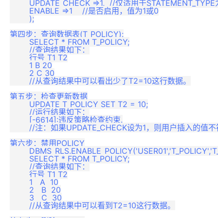
	UPDATE_CHECK =>1,  //仅适用于STATEMENT_TYPE为'INSERT,UPDATE'，值为1或	0

	ENABLE =>1    //是否启用，值为1或0

	);

第四步：查询数据表(T_POLICY):

	SELECT * FROM T_POLICY;

	//查询结果如下：

	行号 T1 T2

	1 B 20

	2 C 30

	//从查询结果中可以看出少了T2=10这行数据。

第五步：检查更新数据

	UPDATE T_POLICY SET T2 = 10;

	//运行结果如下：

	[-6614]:违反策略检查约束.

	//注：如果UPDATE_CHECK设为1，则用户插入的值不符合POLICY_FUNCTION返回条件时，该DML执行返回错误信息。

第六步：禁用POLICY

 	DBMS_RLS.ENABLE_POLICY('USER01','T_POLICY','T_TESTPOLICY',0);

	SELECT * FROM T_POLICY;

	//查询结果如下：

	行号 T1 T2

	1   A  10

	2   B  20

	3   C  30

	//从查询结果中可以看到T2=10这行数据。
