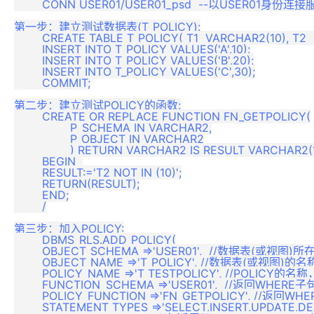
	CONN USER01/USER01_psd  --以USER01身份连接服务器

第一步：建立测试数据表(T_POLICY):

	CREATE TABLE T_POLICY( T1  VARCHAR2(10), T2  NUMBER(10));

	INSERT INTO T_POLICY VALUES('A',10);

	INSERT INTO T_POLICY VALUES('B',20);

	INSERT INTO T_POLICY VALUES('C',30);

	COMMIT;

第二步：建立测试POLICY的函数:

	CREATE OR REPLACE FUNCTION FN_GETPOLICY(

		P_SCHEMA IN VARCHAR2,

		P_OBJECT IN VARCHAR2

		) RETURN VARCHAR2 IS RESULT VARCHAR2(1000);

	BEGIN  

    	RESULT:='T2 NOT IN (10)';

    	RETURN(RESULT);

	END;

	/

第三步：加入POLICY:

	DBMS_RLS.ADD_POLICY(

	OBJECT_SCHEMA =>'USER01',  //数据表(或视图)所在的SCHEMA名称

	OBJECT_NAME =>'T_POLICY', //数据表(或视图)的名称

	POLICY_NAME =>'T_TESTPOLICY', //POLICY的名称，主要用于将来对POLICY的管理

	FUNCTION_SCHEMA =>'USER01',  //返回WHERE子句的函数所在SCHEMA名称

	POLICY_FUNCTION =>'FN_GETPOLICY', //返回WHERE子句的函数名称

	STATEMENT_TYPES =>'SELECT,INSERT,UPDATE,DELETE', //要使用该POLICY的DML类型
