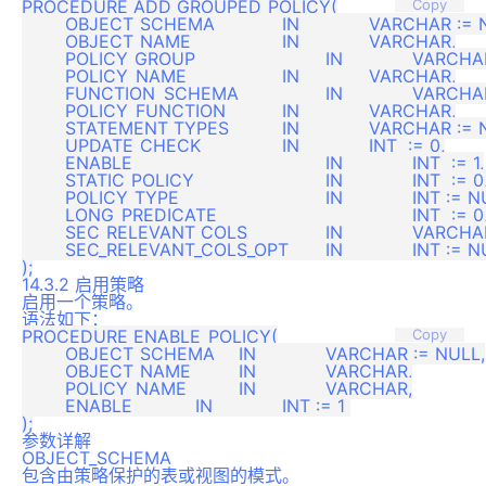
PROCEDURE ADD_GROUPED_POLICY(

Copy
	OBJECT_SCHEMA   		IN 		VARCHAR := NULL,

	OBJECT_NAME     		IN 		VARCHAR,

	POLICY_GROUP   			IN 		VARCHAR := 'SYS_DEFAULT',

	POLICY_NAME     		IN 		VARCHAR,

	FUNCTION_SCHEMA 		IN 		VARCHAR := NULL,

	POLICY_FUNCTION 		IN 		VARCHAR,

	STATEMENT_TYPES 		IN 		VARCHAR := NULL,

	UPDATE_CHECK    		IN 		INT  := 0,

	ENABLE					IN 		INT  := 1,

	STATIC_POLICY			IN 		INT  := 0,

	POLICY_TYPE				IN 		INT := NULL,

	LONG_PREDICATE					INT  := 0,

	SEC_RELEVANT_COLS		IN 		VARCHAR  := NULL,

	SEC_RELEVANT_COLS_OPT	IN 		INT := NULL

14.3.2 启用策略
启用一个策略。
语法如下：
PROCEDURE ENABLE_POLICY(

Copy
	OBJECT_SCHEMA 	IN 		VARCHAR := NULL,

	OBJECT_NAME   	IN 		VARCHAR,

	POLICY_NAME   	IN 		VARCHAR,

	ENABLE        	IN 		INT := 1 

参数详解
OBJECT_SCHEMA
包含由策略保护的表或视图的模式。