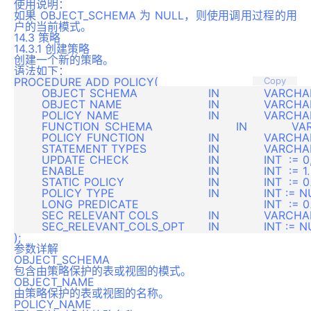
使用说明：
如果 OBJECT_SCHEMA 为 NULL，则使用调用过程的用
户的当前模式。
14.3 策略
14.3.1 创建策略
创建一个新的策略。
语法如下：
PROCEDURE ADD_POLICY(

Copy
	OBJECT_SCHEMA			IN		VARCHAR := NULL,

	OBJECT_NAME				IN		VARCHAR,

	POLICY_NAME				IN		VARCHAR,

	FUNCTION_SCHEMA			IN		VARCHAR := NULL,

	POLICY_FUNCTION			IN		VARCHAR,

	STATEMENT_TYPES			IN		VARCHAR := NULL,

	UPDATE_CHECK			IN		INT  := 0,

	ENABLE					IN		INT  := 1,

	STATIC_POLICY			IN		INT  := 0,

	POLICY_TYPE				IN		INT := NULL,

	LONG_PREDICATE					INT  := 0,

	SEC_RELEVANT_COLS		IN		VARCHAR  := NULL,

	SEC_RELEVANT_COLS_OPT	IN		INT := NULL

参数详解
OBJECT_SCHEMA
包含由策略保护的表或视图的模式。
OBJECT_NAME
由策略保护的表或视图的名称。
POLICY_NAME