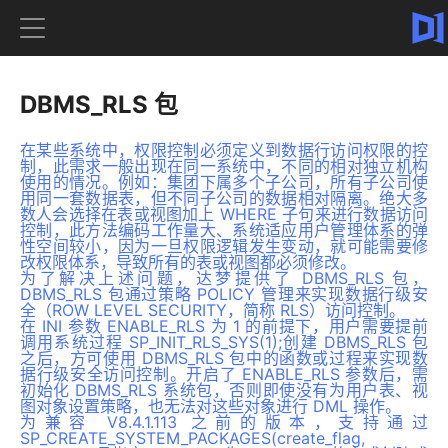
DBMS_RLS 包
在某些系统中，权限控制必须定义到数据行访问权限的控
制，此需求一般出现在同一系统中，不同的相对独立机构
使用的情况。例如：集团下属多个子公司，所有子公司使
用同一套数据表，但不同子公司的数据相对隔离。绝大多
数人会选择在表或视图加上 WHERE 子句来进行数据访问
控制，此方法编码工作量大、系统适应用户管理体系的弹
性空间较小，因为一旦权限逻辑发生变动，就可能需要修
改权限体系，导致所有的表或视图都必须修改。
为了解决上述问题，达梦提供了 DBMS_RLS 包，
DBMS_RLS 包通过策略 POLICY 管理来实现数据行级安
全（ROW LEVEL SECURITY，简称 RLS）访问控制。
在 INI 参数 ENABLE_RLS 为 1 的前提下，用户需要提前
调用系统过程 SP_INIT_RLS_SYS(1);创建 DBMS_RLS 包
之后，方可使用 DBMS_RLS 包中的函数或过程来实现数
据行级安全访问控制。开启了 ENABLE_RLS 参数后，需
初始化 DBMS_RLS 系统包，否则即使没有为用户表、视
图对象设置策略，也无法对这些对象进行 DML 操作。
为兼容 V8.4.1.113 之前的版本，支持通过
SP_CREATE_SYSTEM_PACKAGES(create_flag,