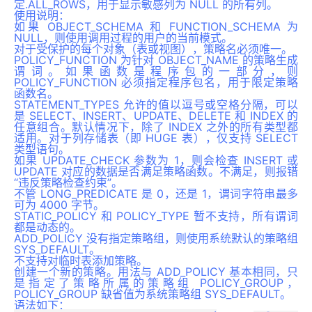
定.ALL_ROWS，用于显示敏感列为 NULL 的所有列。
使用说明：
如果 OBJECT_SCHEMA 和 FUNCTION_SCHEMA 为
NULL，则使用调用过程的用户的当前模式。
对于受保护的每个对象（表或视图），策略名必须唯一。
POLICY_FUNCTION 为针对 OBJECT_NAME 的策略生成
谓词。如果函数是程序包的一部分，则
POLICY_FUNCTION 必须指定程序包名，用于限定策略
函数名。
STATEMENT_TYPES 允许的值以逗号或空格分隔，可以
是 SELECT、INSERT、UPDATE、DELETE 和 INDEX 的
任意组合。默认情况下，除了 INDEX 之外的所有类型都
适用。对于列存储表（即 HUGE 表），仅支持 SELECT
类型语句。
如果 UPDATE_CHECK 参数为 1，则会检查 INSERT 或
UPDATE 对应的数据是否满足策略函数。不满足，则报错
“违反策略检查约束”。
不管 LONG_PREDICATE 是 0，还是 1，谓词字符串最多
可为 4000 字节。
STATIC_POLICY 和 POLICY_TYPE 暂不支持，所有谓词
都是动态的。
ADD_POLICY 没有指定策略组，则使用系统默认的策略组
SYS_DEFAULT。
不支持对临时表添加策略。
创建一个新的策略。用法与 ADD_POLICY 基本相同，只
是指定了策略所属的策略组 POLICY_GROUP，
POLICY_GROUP 缺省值为系统策略组 SYS_DEFAULT。
语法如下：