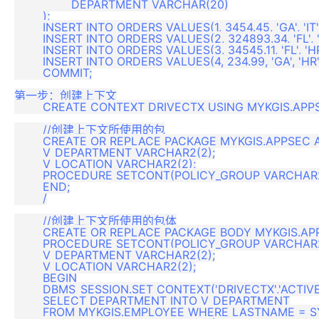
	 	DEPARTMENT VARCHAR(20)

	);

	INSERT INTO ORDERS VALUES(1, 3454.45, 'GA', 'IT');

	INSERT INTO ORDERS VALUES(2, 324893.34, 'FL', 'IT');

	INSERT INTO ORDERS VALUES(3, 34545.11, 'FL', 'HR');

	INSERT INTO ORDERS VALUES(4, 234.99, 'GA', 'HR');

	COMMIT;

第一步：创建上下文

	CREATE CONTEXT DRIVECTX USING MYKGIS.APPSEC;

	//创建上下文所使用的包

	CREATE OR REPLACE PACKAGE MYKGIS.APPSEC AS

	V_DEPARTMENT VARCHAR2(2);

	V_LOCATION VARCHAR2(2);

	PROCEDURE SETCONT(POLICY_GROUP VARCHAR2);

	END;

	/

	//创建上下文所使用的包体

	CREATE OR REPLACE PACKAGE BODY MYKGIS.APPSEC AS

	PROCEDURE SETCONT(POLICY_GROUP VARCHAR2) AS

	V_DEPARTMENT VARCHAR2(2);

	V_LOCATION VARCHAR2(2);

	BEGIN

	DBMS_SESSION.SET_CONTEXT('DRIVECTX','ACTIVE_APP',POLICY_GROUP);

	SELECT DEPARTMENT INTO V_DEPARTMENT

	FROM MYKGIS.EMPLOYEE WHERE LASTNAME = SYS_CONTEXT('USERENV','SESSION_USER');
