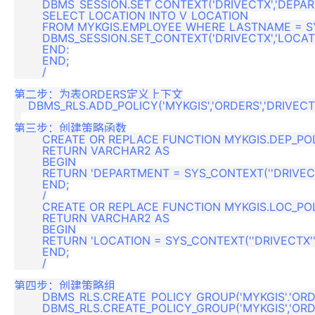
	DBMS_SESSION.SET_CONTEXT('DRIVECTX','DEPARTMENT',V_DEPARTMENT);

	SELECT LOCATION INTO V_LOCATION

	FROM MYKGIS.EMPLOYEE WHERE LASTNAME = SYS_CONTEXT('USERENV','SESSION_USER');

	DBMS_SESSION.SET_CONTEXT('DRIVECTX','LOCATION',V_LOCATION);

	END;

	END;

	/

第二步：为表ORDERS定义上下文

    DBMS_RLS.ADD_POLICY('MYKGIS','ORDERS','DRIVECTX'
第三步：创建策略函数

	CREATE OR REPLACE FUNCTION MYKGIS.DEP_POLICY(D1 VARCHAR2, D2 VARCHAR2)

	RETURN VARCHAR2 AS

	BEGIN

	RETURN 'DEPARTMENT = SYS_CONTEXT(''DRIVECTX'', ''DEPARTMENT'')';

	END;

	/

	CREATE OR REPLACE FUNCTION MYKGIS.LOC_POLICY(D1 VARCHAR2, D2 VARCHAR2)

	RETURN VARCHAR2 AS

	BEGIN

	RETURN 'LOCATION = SYS_CONTEXT(''DRIVECTX'', ''LOCATION'')';

	END;

	/

第四步：创建策略组

	DBMS_RLS.CREATE_POLICY_GROUP('MYKGIS','ORDERS','DEPARTMENT');

	DBMS_RLS.CREATE_POLICY_GROUP('MYKGIS','ORDERS','LOCATION');
