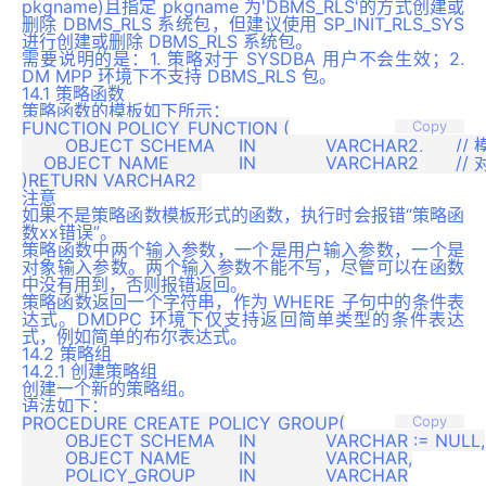
pkgname)且指定 pkgname 为'DBMS_RLS'的方式创建或
删除 DBMS_RLS 系统包，但建议使用 SP_INIT_RLS_SYS
进行创建或删除 DBMS_RLS 系统包。
需要说明的是：1. 策略对于 SYSDBA 用户不会生效；2.
DM MPP 环境下不支持 DBMS_RLS 包。
14.1 策略函数
策略函数的模板如下所示：
FUNCTION POLICY_FUNCTION (

Copy
	OBJECT_SCHEMA	IN		VARCHAR2,	// 模式名。如果为空则表示当前模式。

    OBJECT_NAME		IN		VARCHAR2	// 对象名。仅支持表或视图

注意
如果不是策略函数模板形式的函数，执行时会报错“策略函
数xx错误”。
策略函数中两个输入参数，一个是用户输入参数，一个是
对象输入参数。两个输入参数不能不写，尽管可以在函数
中没有用到，否则报错返回。
策略函数返回一个字符串，作为 WHERE 子句中的条件表
达式。DMDPC 环境下仅支持返回简单类型的条件表达
式，例如简单的布尔表达式。
14.2 策略组
14.2.1 创建策略组
创建一个新的策略组。
语法如下：
PROCEDURE CREATE_POLICY_GROUP(

Copy
	OBJECT_SCHEMA	IN		VARCHAR := NULL,

	OBJECT_NAME		IN		VARCHAR,

	POLICY_GROUP	IN		VARCHAR
