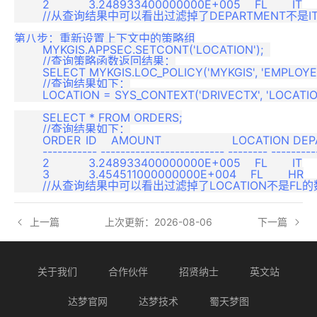
	2           3.248933400000000E+005    FL       IT

	//从查询结果中可以看出过滤掉了DEPARTMENT不是IT的数据。

第八步：重新设置上下文中的策略组

	MYKGIS.APPSEC.SETCONT('LOCATION');  

	//查询策略函数返回结果：

	SELECT MYKGIS.LOC_POLICY('MYKGIS', 'EMPLOYEE') FROM DUAL;

	//查询结果如下：

	LOCATION = SYS_CONTEXT('DRIVECTX', 'LOCATION')

	SELECT * FROM ORDERS;

	//查询结果如下：

	ORDER_ID    AMOUNT                    LOCATION DEPARTMENT

	----------- ------------------------- -------- ----------

	2           3.248933400000000E+005    FL       IT

	3           3.454511000000000E+004    FL       HR

上一篇
上次更新：2026-08-06
下一篇
关于我们
合作伙伴
招贤纳士
英文站
达梦官网
达梦技术
蜀天梦图