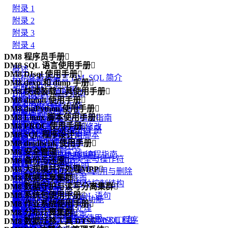
附录 1
附录 2
附录 3
附录 4
DM8 程序员手册

DM8 SQL 语言使用手册

概述
DM8 DIsql 使用手册

结构化查询语言 DM_SQL 简介
DPI 编程指南
DM8 dexp 和 dimp 手册

功能简介
手册中的示例说明
DM8 快速装载工具使用手册

DM ODBC 编程指南
功能简介
DIsql 入门
DM8 dminit 使用手册

数据定义语句
概述
DM JDBC 编程指南
dexp 逻辑导出
DM8 dmPython 使用手册

DIsql 环境变量设置
功能简介
数据查询语句
dmfldr 入门
DM8 Linux 脚本使用手册

.NET Data Provider 编程指南
dimp 逻辑导入
dmPython 简介
DIsql 常用命令
使用 dminit
DM8 PROC 使用手册

数据的插入、删除和修改
dmfldr 实战
DM8 Linux 脚本使用手册
DM PHP 编程指南
dexp 和 dimp 应用实例
dmPython 安装
DM8 SQL 程序设计

如何在 DIsql 中使用脚本
查看 dminit 参数
概述
视图
dmldrp和dmldrc入门
DM FLDR 编程指南
DM8 dmdbchk 使用手册

升级和降级
dmPython 接口详解
概述
dminit 参数详解
预编译概念
物化视图
DM8 安全管理

dmldrp和dmldrc实战
DM DEXP/DIMP JNI编程指南
DM8 dmdbchk 使用手册
dmDjango 驱动
DMSQL 程序数据类型与操作符
DM8 备份与还原

dminit 高级主题
嵌入式程序的组成
函数
概述
Logmnr 接口使用说明
DM8 大规模并行处理MPP

dmSQLAlchemy 方言包
DMSQL 程序的定义、调用与删除
备份还原简介
Oracle 兼容
一致性和并发性
用户标识与鉴别
DM8 数据共享集群

DM Node.js 编程指南
引言
DBUtils 包
DMSQL 程序中的各种控制结构
备份还原原理
DM8 数据守护与读写分离集群

DB2 兼容
外部函数
自主访问控制
DMDSC 概述
DM Go 编程指南
概述
dmAsync 包
DM8 系统包使用手册

DMSQL 程序中的 SQL 语句
备份还原实战
概述
DM 嵌入式 SQL 高级功能
包
强制访问控制
DMDSC 使用的环境
DM XA 编程指南
DM8 作业系统使用手册

基本概念与原理
dmPython_pool 包
概述
DMSQL 程序异常处理
守护进程
PRO*C 程序实例
类类型
DM8 分布计算集群

审计
DMDSC 关键技术
DM R2DBC编程指南
功能简介
DM MPP 环境搭建与使用
DBMS_ADVANCED_REWRITE包
基于 C、JAVA 语法的 DMSQL 程序
DM8 数据迁移工具 DTS

监视器
附录
自定义类型
DMDPC 概述
通信加密
DMCSS 介绍
附录