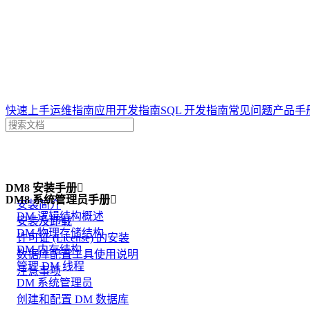
达梦技术文档
快速上手
运维指南
应用开发指南
SQL 开发指南
常见问题
产品手
案例
DM8 安装手册
问答
一体机

专栏
DM8 系统管理员手册

安装简介
DM 逻辑结构概述
安装及卸载
DM 物理存储结构
许可证 (License) 的安装
DM 内存结构
数据库配置工具使用说明
管理 DM 线程
注意事项
DM 系统管理员
创建和配置 DM 数据库