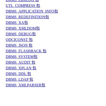
UTL_COMPRESS 包
DBMS_APPLICATION_INFO包
DBMS_REDEFINITION包
DBMS_XA包
DBMS_XMLDOM包
DBMS_DEBUG包
ODCICONST 包
DBMS_JSON 包
DBMS_FLASHBACK 包
DBMS_SYSTEM包
DBMS_AUDIT 包
DBMS_XPLAN 包
DBMS_DDL 包
DBMS_LDAP 包
DBMS_XMLPARSER包