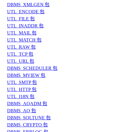
DBMS_XMLGEN 包
UTL_ENCODE 包
UTL_FILE 包
UTL_INADDR 包
UTL_MAIL 包
UTL_MATCH 包
UTL_RAW 包
UTL_TCP 包
UTL_URL 包
DBMS_SCHEDULER 包
DBMS_MVIEW 包
UTL_SMTP 包
UTL_HTTP 包
UTL_I18N 包
DBMS_AQADM 包
DBMS_AQ 包
DBMS_SQLTUNE 包
DBMS_CRYPTO 包
DBMS_ERRLOG 包