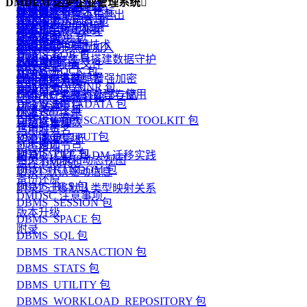
创建作业环境
DMDEM 达梦企业管理系统

DM MPP 主备系统
DBMS_ALERT 包
DMSQL 程序调试
DTS 功能简介
配置文件说明
触发器
基本概念和技术指标
存储加密
DMDSC 的启动与退出
操作员
使用手册
DM MPP 系统管理
DBMS_BINARY 包
DTS 入门
数据守护使用说明
同义词
DMDPC使用须知
加密引擎
DMDSC 故障处理
作业
版本说明
动态视图
DBMS_JOB 包
DTS 代理
数据守护搭建
外部链接
DMDPC的关键技术
资源限制
DMDSC 节点重加入
警报
DBMS_LOB 包
DTS 迁移
利用 DEM 工具搭建数据守护
闪回
DMDPC配置
客体重用
DMDSC 配置文件
监控作业
DBMS_LOCK 包
DTS 对比
JSON
版本升级
DMDPC 集群部署
登录用户名密码增强加密
DMASM 介绍
一个典型示例
DBMS_LOGMNR 包
高级日志
DTS 评估
附录
DMDPC 集群的管理与使用
登录用户名密码外部存储
DMASM 镜像介绍
DBMS_METADATA 包
自定义运算符
DTS 转换
快速装载工具
附录
DMDSC 搭建
DBMS_OBFUSCATION_TOOLKIT 包
自定义集函数
元数据管理
查询分析
巧用服务名
DBMS_OUTPUT包
XML数据解析
作业调度
SQL调优
动态增加节点
DBMS_PIPE 包
附录
从 ORACLE 到 DM 迁移实践
相关系统表和动态视图
监控 DMDSC
DBMS_RANDOM 包
附录1 默认驱动信息
备份还原
DBMS_RLS 包
附录2 迁移默认类型映射关系
DMDSC 注意事项
DBMS_SESSION 包
版本升级
DBMS_SPACE 包
附录
DBMS_SQL 包
DBMS_TRANSACTION 包
DBMS_STATS 包
DBMS_UTILITY 包
DBMS_WORKLOAD_REPOSITORY 包