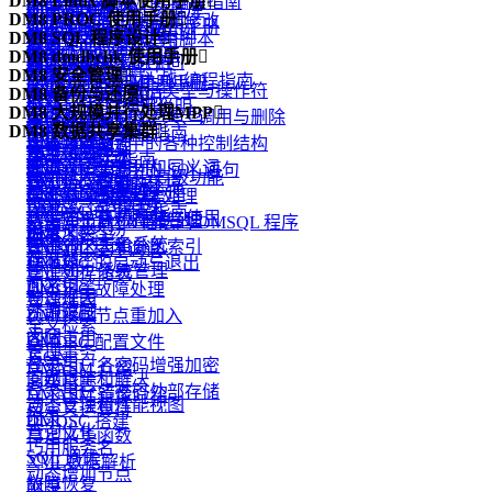
DM8 Linux 脚本使用手册

.NET Data Provider 编程指南
dimp 逻辑导入
dmPython 简介
创建和配置 DM 数据库
DIsql 常用命令
使用 dminit
DM8 PROC 使用手册

数据的插入、删除和修改
dmfldr 实战
DM8 Linux 脚本使用手册
DM PHP 编程指南
dexp 和 dimp 应用实例
dmPython 安装
启动和关闭数据库
DM8 SQL 程序设计

如何在 DIsql 中使用脚本
查看 dminit 参数
概述
视图
dmldrp和dmldrc入门
DM FLDR 编程指南
DM8 dmdbchk 使用手册

升级和降级
dmPython 接口详解
管理模式对象的空间
概述
dminit 参数详解
预编译概念
物化视图
DM8 安全管理

dmldrp和dmldrc实战
DM DEXP/DIMP JNI编程指南
DM8 dmdbchk 使用手册
dmDjango 驱动
管理表
DMSQL 程序数据类型与操作符
DM8 备份与还原

dminit 高级主题
嵌入式程序的组成
函数
概述
Logmnr 接口使用说明
DM8 大规模并行处理MPP

dmSQLAlchemy 方言包
管理索引
DMSQL 程序的定义、调用与删除
备份还原简介
Oracle 兼容
一致性和并发性
用户标识与鉴别
DM8 数据共享集群

DM Node.js 编程指南
引言
DBUtils 包
管理触发器
DMSQL 程序中的各种控制结构
备份还原原理
DB2 兼容
外部函数
自主访问控制
DMDSC 概述
DM Go 编程指南
概述
dmAsync 包
管理视图、序列和同义词
DMSQL 程序中的 SQL 语句
备份还原实战
DM 嵌入式 SQL 高级功能
包
强制访问控制
DMDSC 使用的环境
DM XA 编程指南
基本概念与原理
dmPython_pool 包
模式对象的常规管理
DMSQL 程序异常处理
PRO*C 程序实例
类类型
审计
DMDSC 关键技术
DM R2DBC编程指南
DM MPP 环境搭建与使用
数据库布局和存储管理
基于 C、JAVA 语法的 DMSQL 程序
附录
自定义类型
通信加密
DMCSS 介绍
附录
DM MPP 主备系统
管理分区表和分区索引
DMSQL 程序调试
触发器
存储加密
DMDSC 的启动与退出
DM MPP 系统管理
管理列存储表
同义词
加密引擎
DMDSC 故障处理
动态视图
管理堆表
外部链接
资源限制
DMDSC 节点重加入
全文检索
闪回
客体重用
DMDSC 配置文件
管理事务
JSON
登录用户名密码增强加密
DMASM 介绍
问题跟踪和解决
高级日志
登录用户名密码外部存储
DMASM 镜像介绍
动态管理和性能视图
自定义运算符
附录
DMDSC 搭建
查询优化
自定义集函数
巧用服务名
SQL 调优
XML数据解析
动态增加节点
故障恢复
附录