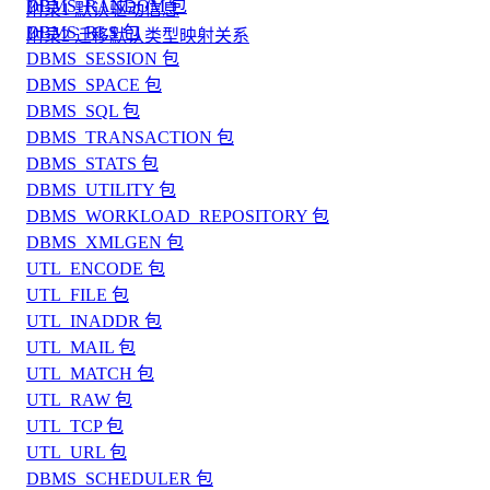
DBMS_RANDOM 包
附录1 默认驱动信息
DBMS_RLS 包
附录2 迁移默认类型映射关系
DBMS_SESSION 包
DBMS_SPACE 包
DBMS_SQL 包
DBMS_TRANSACTION 包
DBMS_STATS 包
DBMS_UTILITY 包
DBMS_WORKLOAD_REPOSITORY 包
DBMS_XMLGEN 包
UTL_ENCODE 包
UTL_FILE 包
UTL_INADDR 包
UTL_MAIL 包
UTL_MATCH 包
UTL_RAW 包
UTL_TCP 包
UTL_URL 包
DBMS_SCHEDULER 包