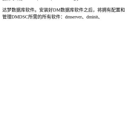
达梦数据库软件。安装好DM数据库软件之后，将拥有配置和
管理DMDSC所需的所有软件：dmserver、dminit、
dmasmcmd、dmasmsvr、dmasmtool、dmcss、dmcssm等。这些
软件位于安装目录/dmdbms/bin中。
上次更新：2026-08-09
上一篇
下一篇
DMDSC 使用的环境
微信扫码
分享文档