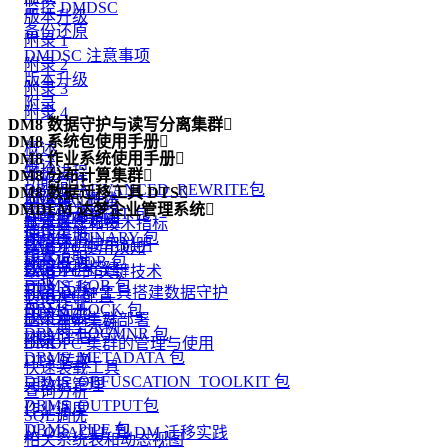
监控 DMDSC
版本升级
备份还原
附录 1
DMDSC 注意事项
附录 2
版本升级
附录 3
附录
附录 4
DM8 数据守护与读写分离集群

DM8 系统包使用手册

概述
DM8 作业系统使用手册

概述
守护进程
DM8 分布计算集群

功能简介
DBMS_ADVANCED_REWRITE包
DM8 数据迁移工具 DTS

监视器
DMDPC 概述
创建作业环境
DMDEM 达梦企业管理系统

DBMS_ALERT 包
DTS 功能简介
配置文件说明
基本概念和技术指标
操作员
使用手册
DBMS_BINARY 包
DTS 入门
数据守护使用说明
DMDPC使用须知
作业
版本说明
DBMS_JOB 包
DTS 代理
数据守护搭建
DMDPC的关键技术
警报
DBMS_LOB 包
DTS 迁移
利用 DEM 工具搭建数据守护
DMDPC配置
监控作业
DBMS_LOCK 包
DTS 对比
版本升级
DMDPC 集群部署
一个典型示例
DBMS_LOGMNR 包
DTS 评估
附录
DMDPC 集群的管理与使用
DBMS_METADATA 包
DTS 转换
快速装载工具
DBMS_OBFUSCATION_TOOLKIT 包
元数据管理
查询分析
DBMS_OUTPUT包
作业调度
SQL调优
DBMS_PIPE 包
从 ORACLE 到 DM 迁移实践
相关系统表和动态视图