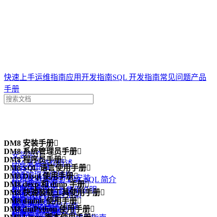
达梦技术文档
快速上手
运维指南
应用开发指南
SQL 开发指南
常见问题
产品
手册
案例
DM8 安装手册
问答
一体机

专栏
DM8 系统管理员手册

安装简介
DM8 程序员手册

DM 逻辑结构概述
安装及卸载
DM8 SQL 语言使用手册

概述
DM 物理存储结构
DM8 DIsql 使用手册

许可证 (License) 的安装
结构化查询语言 DM_SQL 简介
DPI 编程指南
DM8 dexp 和 dimp 手册

DM 内存结构
功能简介
数据库配置工具使用说明
手册中的示例说明
DM8 快速装载工具使用手册

DM ODBC 编程指南
功能简介
管理 DM 线程
DIsql 入门
DM8 dminit 使用手册

注意事项
数据定义语句
概述
DM JDBC 编程指南
dexp 逻辑导出
DM8 dmPython 使用手册

DM 系统管理员
DIsql 环境变量设置
功能简介
数据查询语句
dmfldr 入门