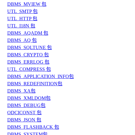
DBMS_MVIEW 包
UTL_SMTP 包
UTL_HTTP 包
UTL_I18N 包
DBMS_AQADM 包
DBMS_AQ 包
DBMS_SQLTUNE 包
DBMS_CRYPTO 包
DBMS_ERRLOG 包
UTL_COMPRESS 包
DBMS_APPLICATION_INFO包
DBMS_REDEFINITION包
DBMS_XA包
DBMS_XMLDOM包
DBMS_DEBUG包
ODCICONST 包
DBMS_JSON 包
DBMS_FLASHBACK 包
DBMS_SYSTEM包