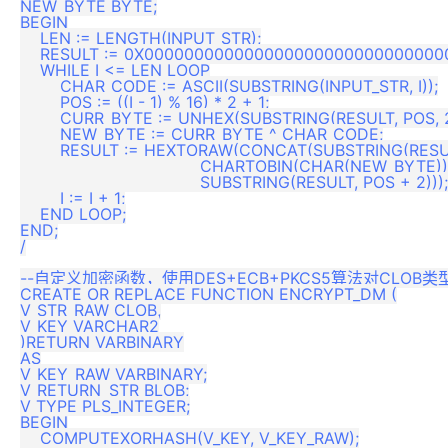
NEW_BYTE BYTE;

BEGIN

    LEN := LENGTH(INPUT_STR);

    RESULT := 0X0000000000000000000000000000000
    WHILE I <= LEN LOOP

        CHAR_CODE := ASCII(SUBSTRING(INPUT_STR, I));

        POS := ((I - 1) % 16) * 2 + 1;

        CURR_BYTE := UNHEX(SUBSTRING(RESULT, POS, 2)
        NEW_BYTE := CURR_BYTE ^ CHAR_CODE;

        RESULT := HEXTORAW(CONCAT(SUBSTRING(RESULT,
                                    CHARTOBIN(CHAR(NEW_BYTE)),
                                    SUBSTRING(RESULT, POS + 2)));

        I := I + 1;

    END LOOP;

END;

/

--自定义加密函数，使用DES+ECB+PKCS5算法对CLOB类
CREATE OR REPLACE FUNCTION ENCRYPT_DM (

V_STR_RAW CLOB,

V_KEY VARCHAR2

)RETURN VARBINARY

AS

V_KEY_RAW VARBINARY;

V_RETURN_STR BLOB;

V_TYPE PLS_INTEGER;

BEGIN

    COMPUTEXORHASH(V_KEY, V_KEY_RAW);
