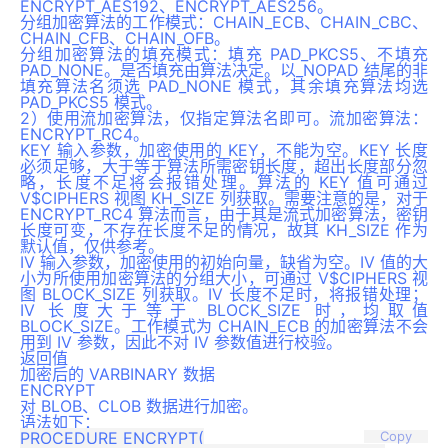
ENCRYPT_AES192、ENCRYPT_AES256。
分组加密算法的工作模式：CHAIN_ECB、CHAIN_CBC、
CHAIN_CFB、CHAIN_OFB。
分组加密算法的填充模式：填充 PAD_PKCS5、不填充
PAD_NONE。是否填充由算法决定。以_NOPAD 结尾的非
填充算法名须选 PAD_NONE 模式，其余填充算法均选
PAD_PKCS5 模式。
2）使用流加密算法，仅指定算法名即可。流加密算法：
ENCRYPT_RC4。
KEY 输入参数，加密使用的 KEY，不能为空。KEY 长度
必须足够，大于等于算法所需密钥长度，超出长度部分忽
略，长度不足将会报错处理。算法的 KEY 值可通过
V$CIPHERS 视图 KH_SIZE 列获取。需要注意的是，对于
ENCRYPT_RC4 算法而言，由于其是流式加密算法，密钥
长度可变，不存在长度不足的情况，故其 KH_SIZE 作为
默认值，仅供参考。
IV 输入参数，加密使用的初始向量，缺省为空。IV 值的大
小为所使用加密算法的分组大小，可通过 V$CIPHERS 视
图 BLOCK_SIZE 列获取。IV 长度不足时，将报错处理；
IV 长度大于等于 BLOCK_SIZE 时，均取值
BLOCK_SIZE。工作模式为 CHAIN_ECB 的加密算法不会
用到 IV 参数，因此不对 IV 参数值进行校验。
返回值
加密后的 VARBINARY 数据
ENCRYPT
对 BLOB、CLOB 数据进行加密。
语法如下：
PROCEDURE ENCRYPT(

Copy