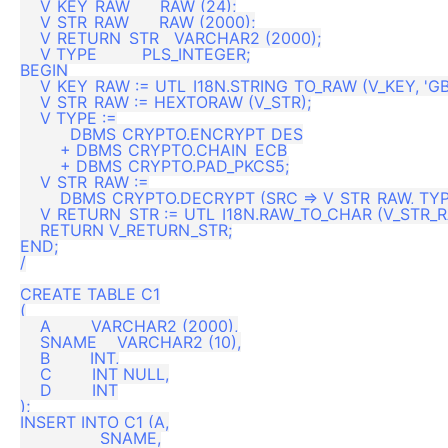
    V_KEY_RAW      RAW (24);

    V_STR_RAW      RAW (2000);

    V_RETURN_STR   VARCHAR2 (2000);

    V_TYPE         PLS_INTEGER;

BEGIN

    V_KEY_RAW := UTL_I18N.STRING_TO_RAW (V_KEY, 'GBK
    V_STR_RAW := HEXTORAW (V_STR);

    V_TYPE :=

          DBMS_CRYPTO.ENCRYPT_DES

        + DBMS_CRYPTO.CHAIN_ECB

        + DBMS_CRYPTO.PAD_PKCS5;

    V_STR_RAW :=

        DBMS_CRYPTO.DECRYPT (SRC => V_STR_RAW, TYP 
    V_RETURN_STR := UTL_I18N.RAW_TO_CHAR (V_STR_RAW
    RETURN V_RETURN_STR;

END;

/

CREATE TABLE C1

(

    A        VARCHAR2 (2000),

    SNAME    VARCHAR2 (10),

    B        INT,

    C        INT NULL,

    D        INT

);

INSERT INTO C1 (A,

                SNAME,
