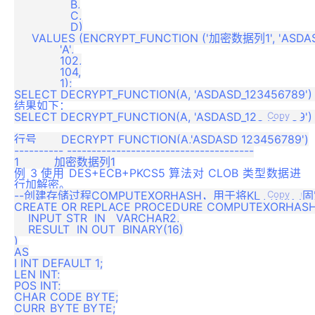
                B,

                C,

                D)

     VALUES (ENCRYPT_FUNCTION ('加密数据列1', 'ASDASD
             'A',

             102,

             104,

             1);

结果如下：
SELECT DECRYPT_FUNCTION(A, 'ASDASD_123456789') 
Copy
行号       DECRYPT_FUNCTION(A,'ASDASD_123456789')

---------- --------------------------------------

例 3 使用 DES+ECB+PKCS5 算法对 CLOB 类型数据进
行加解密。
--创建存储过程COMPUTEXORHASH，用于将KEY转换为固
Copy
CREATE OR REPLACE PROCEDURE COMPUTEXORHASH(
    INPUT_STR  IN   VARCHAR2,

    RESULT  IN OUT  BINARY(16)

)

AS

I INT DEFAULT 1;

LEN INT;

POS INT;

CHAR_CODE BYTE;

CURR_BYTE BYTE;
