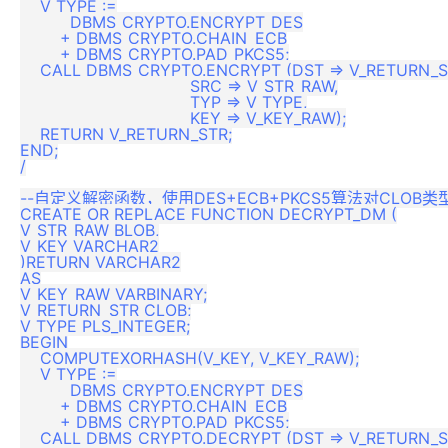
    V_TYPE :=

          DBMS_CRYPTO.ENCRYPT_DES

        + DBMS_CRYPTO.CHAIN_ECB

        + DBMS_CRYPTO.PAD_PKCS5;

    CALL DBMS_CRYPTO.ENCRYPT (DST => V_RETURN_ST
                                  SRC => V_STR_RAW,

                                  TYP => V_TYPE,

                                  KEY => V_KEY_RAW);

    RETURN V_RETURN_STR;

END;

/

--自定义解密函数，使用DES+ECB+PKCS5算法对CLOB类
CREATE OR REPLACE FUNCTION DECRYPT_DM (

V_STR_RAW BLOB,

V_KEY VARCHAR2

)RETURN VARCHAR2

AS

V_KEY_RAW VARBINARY;

V_RETURN_STR CLOB;

V_TYPE PLS_INTEGER;

BEGIN

    COMPUTEXORHASH(V_KEY, V_KEY_RAW);

    V_TYPE :=

          DBMS_CRYPTO.ENCRYPT_DES

        + DBMS_CRYPTO.CHAIN_ECB

        + DBMS_CRYPTO.PAD_PKCS5;

    CALL DBMS_CRYPTO.DECRYPT (DST => V_RETURN_ST