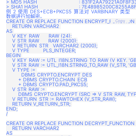
> MD5 HASH              		: 831F2AA79221A0F8F330E43A76B53323

例 2 使用 DES+ECB+PKCS5 算法对 VARBINARY 类型
数据进行加解密。
CREATE OR REPLACE FUNCTION ENCRYPT_FUNCTION (
Copy
    RETURN VARCHAR2 

AS 

    V_KEY_RAW      RAW (24);

    V_STR_RAW      RAW (2000);

    V_RETURN_STR   VARCHAR2 (2000);

    V_TYPE         PLS_INTEGER;

BEGIN 

    V_KEY_RAW := UTL_I18N.STRING_TO_RAW (V_KEY, 'GBK
    V_STR_RAW := UTL_I18N.STRING_TO_RAW (V_STR, 'GBK
    V_TYPE := 

          DBMS_CRYPTO.ENCRYPT_DES

        + DBMS_CRYPTO.CHAIN_ECB

        + DBMS_CRYPTO.PAD_PKCS5;

    V_STR_RAW := 

        DBMS_CRYPTO.ENCRYPT (SRC => V_STR_RAW, TYP 
    V_RETURN_STR := RAWTOHEX (V_STR_RAW);

    RETURN V_RETURN_STR; 

END;

/

CREATE OR REPLACE FUNCTION DECRYPT_FUNCTION (
    RETURN VARCHAR2

AS
