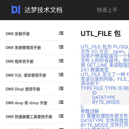
达梦技术文档
快速上手
案例
问答
一体机
专栏
UTL_FILE 包

DM8 安装手册
安装简介
UTL_FILE 包为 

DM8 系统管理员手册
安装及卸载
文件 I/O 方式：open、p
当用户想读取或写一个数
DM 逻辑结构概述
许可证 (License) 的安装
文件上的所有操作。例如，

DM8 程序员手册
DM 物理存储结构
用 GET_LINE 来
数据库配置工具使用说明
24.1 数据类型
概述
DM 内存结构
UTL_FILE 定义了一种

DM8 SQL 语言使用手册
注意事项
DPI 编程指南
变该记录的内容。FILE
管理 DM 线程
语法如下：
结构化查询语言 DM_SQL 简介
DM ODBC 编程指南
TYPE FILE_TYPE IS RE

DM8 DIsql 使用手册
DM 系统管理员
手册中的示例说明
	ID				INTEGER, 

DM JDBC 编程指南
	DATATYPE		INTEGER,

功能简介
创建和配置 DM 数据库
数据定义语句
	BYTE_MODE		BOOLEAN


DM8 dexp 和 dimp 手册
.NET Data Provider 编程指南
DIsql 入门
启动和关闭数据库
数据查询语句
参数详解
功能简介
DM PHP 编程指南
DIsql 环境变量设置
管理模式对象的空间
ID 需要处理的外部文

DM8 快速装载工具使用手册
数据的插入、删除和修改
dexp 逻辑导出
DATATYPE 文件的类型：
DM FLDR 编程指南
DIsql 常用命令
管理表
BYTE_MODE 文件
概述
视图
dimp 逻辑导入
DM DEXP/DIMP JNI编程指南