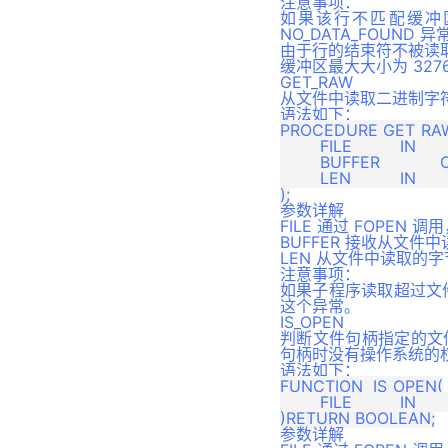
注意事项：
附录2 迁移默认类型映射关系
如果该行不匹配缓冲区
NO_DATA_FOUND 异
由于行的结束符不被读
缓冲区最大大小为 327
GET_RAW
从文件中读取二进制字符
语法如下：
PROCEDURE GET_RAW
	FILE      	IN  		FILE_TYPE,

	BUFFER    	OUT 		VARBINARY,

	LEN       	IN  		INTEGER 		DEFAULT NULL

参数详解
FILE 通过 FOPEN
BUFFER 接收从文
LEN 从文件中读取的字节
注意事项：
如果子程序读取超过文件
这个异常。
IS_OPEN
判断文件句柄指定的文
句柄时没有操作系统的
语法如下：
FUNCTION  IS_OPEN(

	FILE     	IN 		FILE_TYPE

参数详解