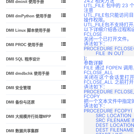
24.2 相关方法

DM8 dminit 使用手册
如何在 DIsql 中使用脚本
管理索引
dmfldr 入门
UTL_FILE 包中的 
物化视图
dexp 和 dimp 应用实例
Logmnr 接口使用说明
注意
功能简介
管理触发器
dmfldr 实战
函数
UTL_FILE包只能

DM8 dmPython 使用手册
升级和降级
DM Node.js 编程指南
使用 dminit
操作权限。
管理视图、序列和同义词
dmldrp和dmldrc入门
一致性和并发性
UTL_FILE包不支持
dmPython 简介
DM Go 编程指南
查看 dminit 参数
模式对象的常规管理
以下详细介绍各过程和

DM8 Linux 脚本使用手册
dmldrp和dmldrc实战
外部函数
dmPython 安装
FCLOSE
DM XA 编程指南
dminit 参数详解
数据库布局和存储管理
关闭一个已打开文件。
DM8 Linux 脚本使用手册
包
dmPython 接口详解
DM R2DBC编程指南
语法如下：

DM8 PROC 使用手册
dminit 高级主题
管理分区表和分区索引
PROCEDURE FCLOSE(
类类型
dmDjango 驱动
附录
	FILE	IN OUT		FILE_TYPE

概述
管理列存储表
自定义类型

DM8 SQL 程序设计
dmSQLAlchemy 方言包
预编译概念
参数详解
管理堆表
触发器
FILE 通过 FOPEN
概述
DBUtils 包
嵌入式程序的组成
全文检索
FCLOSE_ALL

DM8 dmdbchk 使用手册
同义词
DMSQL 程序数据类型与操作符
关闭在这个会话里打开
dmAsync 包
Oracle 兼容
管理事务
FCLOSE_ALL 之
DM8 dmdbchk 使用手册
外部链接
DMSQL 程序的定义、调用与删
dmPython_pool 包
语法如下：

DM8 安全管理
DB2 兼容
问题跟踪和解决
除
闪回
FCOPY
概述
DM 嵌入式 SQL 高级功能
动态管理和性能视图
JSON
DMSQL 程序中的各种控制结构
把一个文本文件中指定

DM8 备份与还原
用户标识与鉴别
语法如下：
PRO*C 程序实例
查询优化
高级日志
DMSQL 程序中的 SQL 语句
PROCEDURE FCOPY(

备份还原简介
自主访问控制
附录
	SRC_LOCATION	IN		VARCHAR(128),

SQL 调优

DM8 大规模并行处理MPP
自定义运算符
DMSQL 程序异常处理
备份还原原理
	SRC_FILENAME	IN		VARCHAR(128), 

强制访问控制
故障恢复
	DEST_LOCATION	IN		VARCHAR(128), 

自定义集函数
引言
基于 C、JAVA 语法的 DMSQL
备份还原实战
	DEST_FILENAME	IN		VARCHAR(128), 


DM8 数据共享集群
程序
审计
版本升级
XML数据解析
概述