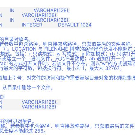
所在的目录对象名。
名称。若参数中包含路径，则直接忽略路径，只获取最后的文件名称。在
”。LOCATION 与 FILENAME 拼成的路径串总长度不能超过 
打开模式。包括：r 只读模式；w 写模式；a 附加模式；rb 只读
开或建立一个二进制文件，只允许写数据；ab 追加打开一个二
或“ab”的方式打开文件时，若该文件不存在，则以“w”的方式创建
文件每行最大的字符数，包括换行符。最小为 1，最大为 32767。
须加上引号；对文件的访问和操作需要满足目录对象的权限控制
，从目录中删除一个文件。
(

件所在的目录对象名。
文件名称。若参数中包含路径，则直接忽略路径，只获取最后的文件名称。
径串总长度不能超过 256。