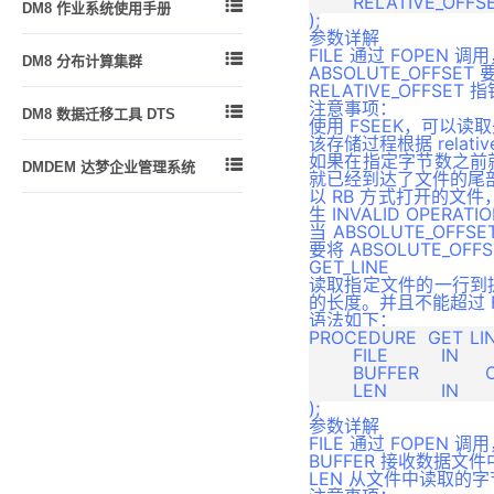
	RELATIVE_OFFSET 	IN 		INTEGER 		DEFAULT NULL


DM8 作业系统使用手册
参数详解
功能简介
FILE 通过 FOPEN

DM8 分布计算集群
ABSOLUTE_OFFS
创建作业环境
RELATIVE_OFF
DMDPC 概述
操作员
注意事项：

DM8 数据迁移工具 DTS
使用 FSEEK，可以
基本概念和技术指标
作业
该存储过程根据 relati
DTS 功能简介
DMDPC使用须知
如果在指定字节数之前

DMDEM 达梦企业管理系统
警报
就已经到达了文件的尾部，那
DTS 入门
DMDPC的关键技术
以 RB 方式打开的文件
使用手册
监控作业
DTS 代理
生 INVALID OPERAT
DMDPC配置
当 ABSOLUTE_OFF
版本说明
一个典型示例
DTS 迁移
要将 ABSOLUTE_OFF
DMDPC 集群部署
GET_LINE
DTS 对比
读取指定文件的一行到
DMDPC 集群的管理与使用
的长度。并且不能超过 FOP
DTS 评估
快速装载工具
语法如下：
PROCEDURE  GET_LIN
DTS 转换
查询分析
	FILE        	IN  		FILE_TYPE,

元数据管理
	BUFFER      	OUT 		VARCHAR,

SQL调优
	LEN         	IN  		INTEGER 		DEFAULT NULL

作业调度
相关系统表和动态视图
参数详解
从 ORACLE 到 DM 迁移实践
FILE 通过 FOPEN
BUFFER 接收数据文
附录1 默认驱动信息
LEN 从文件中读取的字节