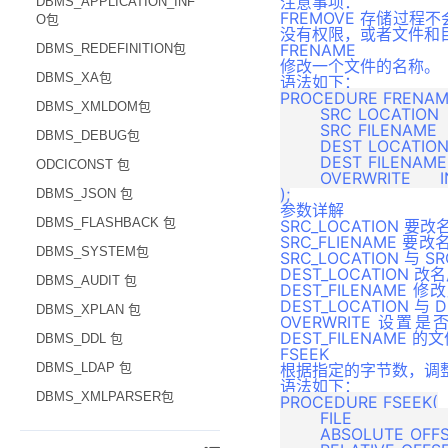
注意事项：
DBMS_APPLICATION_INF
FREMOVE 存储过
O包
没有权限，或者文件和
FRENAME
DBMS_REDEFINITION包
修改一个文件的名称。
DBMS_XA包
语法如下：
PROCEDURE FRENAME
DBMS_XMLDOM包
	SRC_LOCATION  	IN 		VARCHAR(128), 

	SRC_FILENAME  	IN 		VARCHAR(128), 

DBMS_DEBUG包
	DEST_LOCATION 	IN 		VARCHAR(128), 

	DEST_FILENAME 	IN 		VARCHAR(128), 

ODCICONST 包
	OVERWRITE     	IN 		BOOLEAN 		DEFAULT FALSE

DBMS_JSON 包
参数详解
DBMS_FLASHBACK 包
SRC_LOCATION 
SRC_FLIENAM
DBMS_SYSTEM包
SRC_LOCATION 与
DEST_LOCATION
DBMS_AUDIT 包
DEST_FILENA
DEST_LOCATION 
DBMS_XPLAN 包
OVERWRITE 设置
DEST_FILENAME 
DBMS_DDL 包
FSEEK
DBMS_LDAP 包
根据指定的字节数，调
语法如下：
DBMS_XMLPARSER包
PROCEDURE FSEEK(

	FILE  				IN 		FILE_TYPE,  

	ABSOLUTE_OFFSET 	IN 		INTEGER 		DEFAULT NULL,
