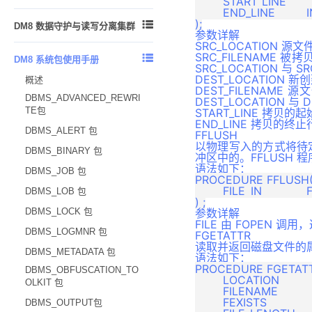
	START_LINE		IN		INTEGER		DEFAULT 1,

	END_LINE		IN		INTEGER		DEFAULT NULL

DMDSC 概述
DMSQL 程序调试
通信加密
附录 1
附录
基本概念与原理

DM8 数据守护与读写分离集群
DMDSC 使用的环境
参数详解
存储加密
附录 2
DM MPP 环境搭建与使用
SRC_LOCATION 
概述
DMDSC 关键技术
加密引擎
SRC_FILENAM
附录 3

DM8 系统包使用手册
DM MPP 主备系统
守护进程
SRC_LOCATION 与
DMCSS 介绍
资源限制
附录 4
DEST_LOCATIO
概述
DM MPP 系统管理
监视器
DEST_FILENA
DMDSC 的启动与退出
客体重用
DBMS_ADVANCED_REWRI
DEST_LOCATION 
动态视图
配置文件说明
TE包
START_LINE 拷贝
DMDSC 故障处理
登录用户名密码增强加密
END_LINE 拷贝的
数据守护使用说明
DBMS_ALERT 包
FFLUSH
DMDSC 节点重加入
登录用户名密码外部存储
以物理写入的方式将待
数据守护搭建
DBMS_BINARY 包
DMDSC 配置文件
附录
冲区中的。FFLUSH
语法如下：
利用 DEM 工具搭建数据守护
DBMS_JOB 包
DMASM 介绍
PROCEDURE FFLUSH(
版本升级
	FILE	IN		FILE_TYPE

DBMS_LOB 包
DMASM 镜像介绍
附录
DBMS_LOCK 包
参数详解
DMDSC 搭建
FILE 由 FOPEN 
DBMS_LOGMNR 包
FGETATTR
巧用服务名
读取并返回磁盘文件的
DBMS_METADATA 包
动态增加节点
语法如下：
PROCEDURE FGETATT
DBMS_OBFUSCATION_TO
监控 DMDSC
	LOCATION		IN  		VARCHAR(128),

OLKIT 包
	FILENAME		IN  		VARCHAR(128),

备份还原
	FEXISTS			OUT 		BOOLEAN,

DBMS_OUTPUT包