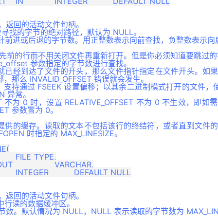
 调用，返回的活动文件句柄。
ET 要寻找的字节的绝对路径，默认为 NULL。
SET 指针前进或后退的字节数。用正整数表示向前查找，负整数表示
读取先前的行而不用关闭文件再重新打开。但是你必须知道要跳过
ve_offset 参数指定的字节数进行查找。
就已经到达了文件的开头，那么文件指针指定在文件开头。如
么 INVALID_OFFSET 错误就会发生。
，支持通过 FSEEK 设置偏移；以其余二进制模式打开的文件，使用
ION 异常。
SET 不为 0 时，设置 RELATIVE_OFFSET 不为 0 不生效
SET 参数置为 0。
提供的缓存。读取的文本不包括该行的终结符，或者直到文件
EN 时指定的 MAX_LINESIZE。
E(

 调用，返回的活动文件句柄。
件中行读的数据缓冲区。
数。默认情况为 NULL，NULL 表示读取的字节数为 MAX_LINE