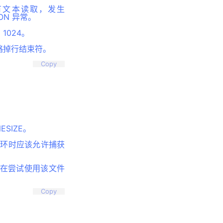
没有文本读取，发生
ION 异常。
1024。
略掉行结束符。
Copy
SIZE。
行循环时应该允许捕获
户在尝试使用该文件
Copy