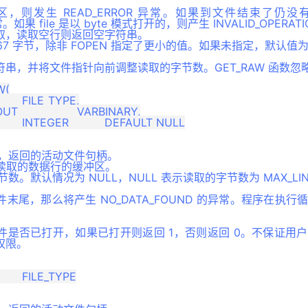
，则发生 READ_ERROR 异常。如果到文件结束了仍
常。如果 file 是以 byte 模式打开的，则产生 INVALID_OPERAT
取，读取空行则返回空字符串。
67 字节，除非 FOPEN 指定了更小的值。如果未指定，默认值为 
串，并将文件指针向前调整读取的字节数。GET_RAW 函数忽
(

 调用，返回的活动文件句柄。
件中读取的数据行的缓冲区。
数。默认情况为 NULL，NULL 表示读取的字节数为 MAX_LINE
末尾，那么将产生 NO_DATA_FOUND 的异常。程序在执
件是否已打开，如果已打开则返回 1，否则返回 0。不保证用
权限。