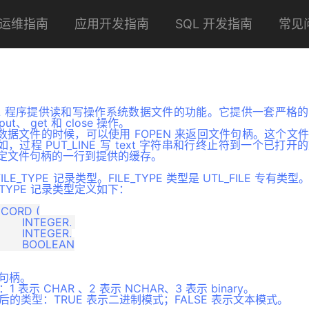
运维指南
应用开发指南
SQL 开发指南
常见
PL/SQL 程序提供读和写操作系统数据文件的功能。它提供一套严
ut、 get 和 close 操作。
据文件的时候，可以使用 FOPEN 来返回文件句柄。这个文
过程 PUT_LINE 写 text 字符串和行终止符到一个已打
读取指定文件句柄的一行到提供的缓存。
 FILE_TYPE 记录类型。FILE_TYPE 类型是 UTL_FILE 专
_TYPE 记录类型定义如下：
CORD (

件句柄。
1 表示 CHAR 、2 表示 NCHAR、3 表示 binary。
打开后的类型：TRUE 表示二进制模式；FALSE 表示文本模式。