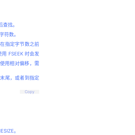
向后查找。
的字符数。
果在指定字节数之前
 FSEEK 时会发
，即如需使用相对偏移，需
的末尾，或者到指定
Copy
SIZE。