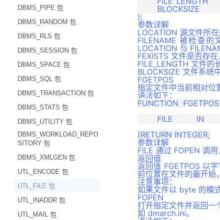
	FILE_LENGTH		OUT 		NUMBER,

DMDSC 注意事项
DBMS_PIPE 包
	BLOCKSIZE		OUT 		NUMBER

版本升级
DBMS_RANDOM 包
参数详解
附录
LOCATION 源文件
DBMS_RLS 包
FILENAME 被
LOCATION 与 FIL
DBMS_SESSION 包
FEXISTS 文件是否存
FILE_LENGTH 
DBMS_SPACE 包
BLOCKSIZE 文件
FGETPOS
DBMS_SQL 包
指定文件中当前相对位
DBMS_TRANSACTION 包
语法如下：
FUNCTION  FGETPOS(
DBMS_STATS 包
	FILE		IN		FILE_TYPE

DBMS_UTILITY 包
DBMS_WORKLOAD_REPO
参数详解
SITORY 包
FILE 通过 FOPEN
返回值
DBMS_XMLGEN 包
返回值 FGETPOS
UTL_ENCODE 包
前位置在文件的最开始，
注意事项：
UTL_FILE 包
如果文件以 byte 的模式
FOPEN
UTL_INADDR 包
打开指定文件并返回一个
如 dmarch.ini。
UTL_MAIL 包