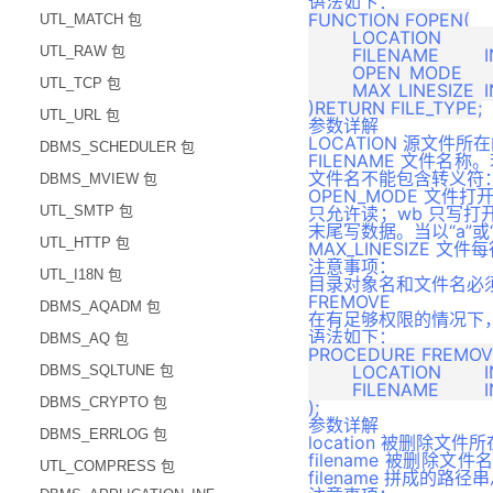
语法如下：
FUNCTION FOPEN(

UTL_MATCH 包
	LOCATION		IN 		VARCHAR(128),

UTL_RAW 包
	FILENAME     	IN 		VARCHAR(128),

	OPEN_MODE    	IN 		VARCHAR(128),

UTL_TCP 包
	MAX_LINESIZE 	IN 		INTEGER 		DEFAULT 1024

UTL_URL 包
参数详解
LOCATION 源文件
DBMS_SCHEDULER 包
FILENAME 文件
文件名不能包含转义符：“/
DBMS_MVIEW 包
OPEN_MODE 文件
UTL_SMTP 包
只允许读；wb 只写打
末尾写数据。当以“a”
UTL_HTTP 包
MAX_LINESIZE 
注意事项：
UTL_I18N 包
目录对象名和文件名必
FREMOVE
DBMS_AQADM 包
在有足够权限的情况下
语法如下：
DBMS_AQ 包
PROCEDURE FREMOVE
	LOCATION 	IN 		VARCHAR(128),  

DBMS_SQLTUNE 包
	FILENAME 	IN 		VARCHAR(128)

DBMS_CRYPTO 包
参数详解
DBMS_ERRLOG 包
location 被删除文
filename 被删除
UTL_COMPRESS 包
filename 拼成的路