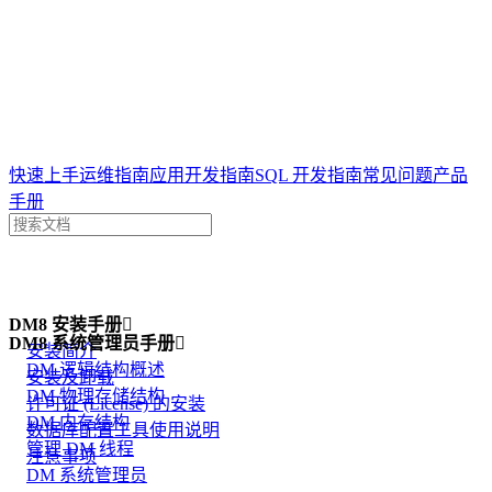
达梦技术文档
快速上手
运维指南
应用开发指南
SQL 开发指南
常见问题
产品
手册
案例
DM8 安装手册
问答
一体机

专栏
DM8 系统管理员手册

安装简介
DM 逻辑结构概述
安装及卸载
DM 物理存储结构
许可证 (License) 的安装
DM 内存结构
数据库配置工具使用说明
管理 DM 线程
注意事项
DM 系统管理员