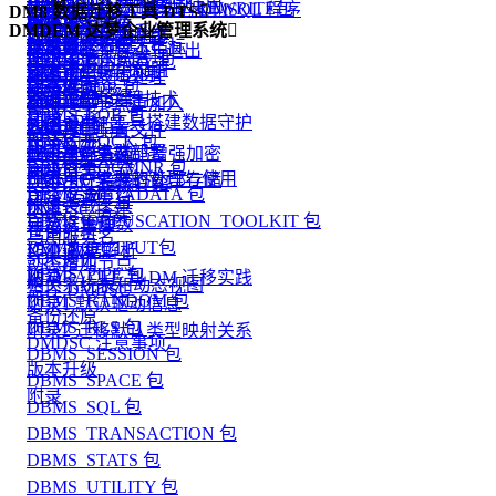
功能简介
DM MPP 环境搭建与使用
DBMS_ADVANCED_REWRITE包
基于 C、JAVA 语法的 DMSQL 程序
DM8 数据迁移工具 DTS

监视器
附录
自定义类型
DMDPC 概述
通信加密
DMCSS 介绍
附录
创建作业环境
DMDEM 达梦企业管理系统

DM MPP 主备系统
DBMS_ALERT 包
DMSQL 程序调试
DTS 功能简介
配置文件说明
触发器
基本概念和技术指标
存储加密
DMDSC 的启动与退出
操作员
使用手册
DM MPP 系统管理
DBMS_BINARY 包
DTS 入门
数据守护使用说明
同义词
DMDPC使用须知
加密引擎
DMDSC 故障处理
作业
版本说明
动态视图
DBMS_JOB 包
DTS 代理
数据守护搭建
外部链接
DMDPC的关键技术
资源限制
DMDSC 节点重加入
警报
DBMS_LOB 包
DTS 迁移
利用 DEM 工具搭建数据守护
闪回
DMDPC配置
客体重用
DMDSC 配置文件
监控作业
DBMS_LOCK 包
DTS 对比
JSON
版本升级
DMDPC 集群部署
登录用户名密码增强加密
DMASM 介绍
一个典型示例
DBMS_LOGMNR 包
高级日志
DTS 评估
附录
DMDPC 集群的管理与使用
登录用户名密码外部存储
DMASM 镜像介绍
DBMS_METADATA 包
自定义运算符
DTS 转换
快速装载工具
附录
DMDSC 搭建
DBMS_OBFUSCATION_TOOLKIT 包
自定义集函数
元数据管理
查询分析
巧用服务名
DBMS_OUTPUT包
XML数据解析
作业调度
SQL调优
动态增加节点
DBMS_PIPE 包
附录
从 ORACLE 到 DM 迁移实践
相关系统表和动态视图
监控 DMDSC
DBMS_RANDOM 包
附录1 默认驱动信息
备份还原
DBMS_RLS 包
附录2 迁移默认类型映射关系
DMDSC 注意事项
DBMS_SESSION 包
版本升级
DBMS_SPACE 包
附录
DBMS_SQL 包
DBMS_TRANSACTION 包
DBMS_STATS 包
DBMS_UTILITY 包