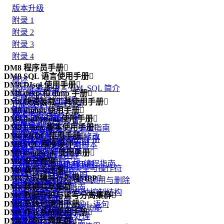
版本升级
附录 1
附录 2
附录 3
附录 4
DM8 程序员手册

DM8 SQL 语言使用手册

概述
DM8 DIsql 使用手册

结构化查询语言 DM_SQL 简介
DPI 编程指南
DM8 dexp 和 dimp 手册

功能简介
手册中的示例说明
DM8 快速装载工具使用手册

DM ODBC 编程指南
功能简介
DIsql 入门
DM8 dminit 使用手册

数据定义语句
概述
DM JDBC 编程指南
dexp 逻辑导出
DM8 dmPython 使用手册

DIsql 环境变量设置
功能简介
数据查询语句
dmfldr 入门
DM8 Linux 脚本使用手册

.NET Data Provider 编程指南
dimp 逻辑导入
dmPython 简介
DIsql 常用命令
使用 dminit
DM8 PROC 使用手册

数据的插入、删除和修改
dmfldr 实战
DM8 Linux 脚本使用手册
DM PHP 编程指南
dexp 和 dimp 应用实例
dmPython 安装
DM8 SQL 程序设计

如何在 DIsql 中使用脚本
查看 dminit 参数
概述
视图
dmldrp和dmldrc入门
DM FLDR 编程指南
DM8 dmdbchk 使用手册

升级和降级
dmPython 接口详解
概述
dminit 参数详解
预编译概念
物化视图
DM8 安全管理

dmldrp和dmldrc实战
DM DEXP/DIMP JNI编程指南
DM8 dmdbchk 使用手册
dmDjango 驱动
DMSQL 程序数据类型与操作符
DM8 备份与还原

dminit 高级主题
嵌入式程序的组成
函数
概述
Logmnr 接口使用说明
DM8 大规模并行处理MPP

dmSQLAlchemy 方言包
DMSQL 程序的定义、调用与删除
备份还原简介
Oracle 兼容
一致性和并发性
用户标识与鉴别
DM8 数据共享集群

DM Node.js 编程指南
引言
DBUtils 包
DMSQL 程序中的各种控制结构
备份还原原理
DM8 数据守护与读写分离集群

DB2 兼容
外部函数
自主访问控制
DMDSC 概述
DM Go 编程指南
概述
dmAsync 包
DM8 系统包使用手册

DMSQL 程序中的 SQL 语句
备份还原实战
概述
DM 嵌入式 SQL 高级功能
包
强制访问控制
DMDSC 使用的环境
DM XA 编程指南
DM8 作业系统使用手册

基本概念与原理
dmPython_pool 包
概述
DMSQL 程序异常处理
守护进程
PRO*C 程序实例
类类型
DM8 分布计算集群

审计
DMDSC 关键技术
DM R2DBC编程指南