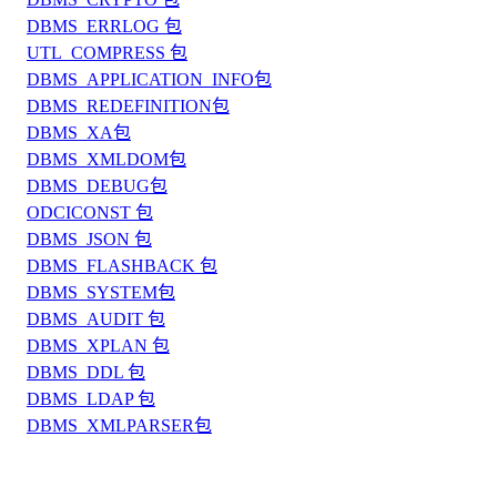
DBMS_ERRLOG 包
UTL_COMPRESS 包
DBMS_APPLICATION_INFO包
DBMS_REDEFINITION包
DBMS_XA包
DBMS_XMLDOM包
DBMS_DEBUG包
ODCICONST 包
DBMS_JSON 包
DBMS_FLASHBACK 包
DBMS_SYSTEM包
DBMS_AUDIT 包
DBMS_XPLAN 包
DBMS_DDL 包
DBMS_LDAP 包
DBMS_XMLPARSER包