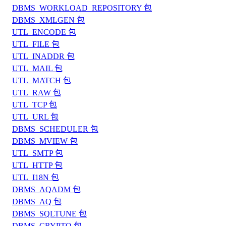
DBMS_WORKLOAD_REPOSITORY 包
DBMS_XMLGEN 包
UTL_ENCODE 包
UTL_FILE 包
UTL_INADDR 包
UTL_MAIL 包
UTL_MATCH 包
UTL_RAW 包
UTL_TCP 包
UTL_URL 包
DBMS_SCHEDULER 包
DBMS_MVIEW 包
UTL_SMTP 包
UTL_HTTP 包
UTL_I18N 包
DBMS_AQADM 包
DBMS_AQ 包
DBMS_SQLTUNE 包
DBMS_CRYPTO 包