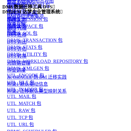
相关系统表和动态视图
监控 DMDSC
版本升级
DBMS_RANDOM 包
DM8 数据迁移工具 DTS

备份还原
DMDEM 达梦企业管理系统

附录 1
DBMS_RLS 包
DTS 功能简介
DMDSC 注意事项
使用手册
附录 2
DBMS_SESSION 包
DTS 入门
版本升级
版本说明
附录 3
DBMS_SPACE 包
DTS 代理
附录
附录 4
DBMS_SQL 包
DTS 迁移
DBMS_TRANSACTION 包
DTS 对比
DBMS_STATS 包
DTS 评估
DBMS_UTILITY 包
DTS 转换
DBMS_WORKLOAD_REPOSITORY 包
元数据管理
DBMS_XMLGEN 包
作业调度
UTL_ENCODE 包
从 ORACLE 到 DM 迁移实践
UTL_FILE 包
附录1 默认驱动信息
UTL_INADDR 包
附录2 迁移默认类型映射关系
UTL_MAIL 包
UTL_MATCH 包
UTL_RAW 包
UTL_TCP 包
UTL_URL 包