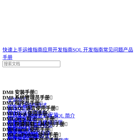
达梦技术文档
快速上手
运维指南
应用开发指南
SQL 开发指南
常见问题
产品
手册
案例
DM8 安装手册
问答
一体机

专栏
DM8 系统管理员手册

安装简介
DM8 程序员手册

DM 逻辑结构概述
安装及卸载
DM8 SQL 语言使用手册

概述
DM 物理存储结构
DM8 DIsql 使用手册

许可证 (License) 的安装
结构化查询语言 DM_SQL 简介
DPI 编程指南
DM8 dexp 和 dimp 手册

DM 内存结构
功能简介
数据库配置工具使用说明
手册中的示例说明
DM8 快速装载工具使用手册

DM ODBC 编程指南
功能简介
管理 DM 线程
DIsql 入门
DM8 dminit 使用手册

注意事项
数据定义语句
概述
DM JDBC 编程指南
dexp 逻辑导出
DM8 dmPython 使用手册

DM 系统管理员
DIsql 环境变量设置
功能简介
数据查询语句
dmfldr 入门