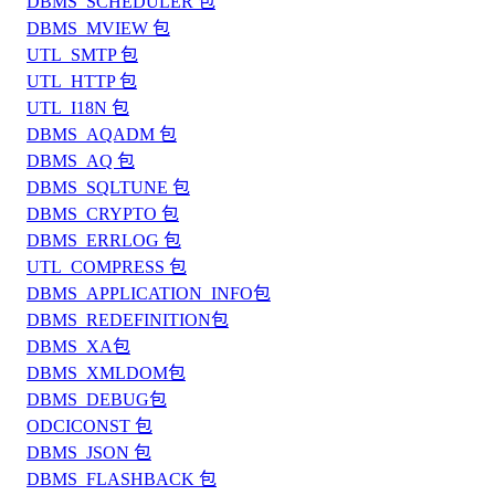
DBMS_SCHEDULER 包
DBMS_MVIEW 包
UTL_SMTP 包
UTL_HTTP 包
UTL_I18N 包
DBMS_AQADM 包
DBMS_AQ 包
DBMS_SQLTUNE 包
DBMS_CRYPTO 包
DBMS_ERRLOG 包
UTL_COMPRESS 包
DBMS_APPLICATION_INFO包
DBMS_REDEFINITION包
DBMS_XA包
DBMS_XMLDOM包
DBMS_DEBUG包
ODCICONST 包
DBMS_JSON 包
DBMS_FLASHBACK 包