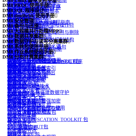
DM8 Linux 脚本使用手册

.NET Data Provider 编程指南
dimp 逻辑导入
dmPython 简介
创建和配置 DM 数据库
DIsql 常用命令
使用 dminit
DM8 PROC 使用手册

数据的插入、删除和修改
dmfldr 实战
DM8 Linux 脚本使用手册
DM PHP 编程指南
dexp 和 dimp 应用实例
dmPython 安装
启动和关闭数据库
DM8 SQL 程序设计

如何在 DIsql 中使用脚本
查看 dminit 参数
概述
视图
dmldrp和dmldrc入门
DM FLDR 编程指南
DM8 dmdbchk 使用手册

升级和降级
dmPython 接口详解
管理模式对象的空间
概述
dminit 参数详解
预编译概念
物化视图
DM8 安全管理

dmldrp和dmldrc实战
DM DEXP/DIMP JNI编程指南
DM8 dmdbchk 使用手册
dmDjango 驱动
管理表
DMSQL 程序数据类型与操作符
DM8 备份与还原

dminit 高级主题
嵌入式程序的组成
函数
概述
Logmnr 接口使用说明
DM8 大规模并行处理MPP

dmSQLAlchemy 方言包
管理索引
DMSQL 程序的定义、调用与删除
备份还原简介
Oracle 兼容
一致性和并发性
用户标识与鉴别
DM8 数据共享集群

DM Node.js 编程指南
引言
DBUtils 包
管理触发器
DMSQL 程序中的各种控制结构
备份还原原理
DM8 数据守护与读写分离集群

DB2 兼容
外部函数
自主访问控制
DMDSC 概述
DM Go 编程指南
概述
dmAsync 包
管理视图、序列和同义词
DM8 系统包使用手册

DMSQL 程序中的 SQL 语句
备份还原实战
概述
DM 嵌入式 SQL 高级功能
包
强制访问控制
DMDSC 使用的环境
DM XA 编程指南
DM8 作业系统使用手册

基本概念与原理
dmPython_pool 包
模式对象的常规管理
概述
DMSQL 程序异常处理
守护进程
PRO*C 程序实例
类类型
DM8 分布计算集群

审计
DMDSC 关键技术
DM R2DBC编程指南
功能简介
DM MPP 环境搭建与使用
数据库布局和存储管理
DBMS_ADVANCED_REWRITE包
基于 C、JAVA 语法的 DMSQL 程序
监视器
附录
自定义类型
DMDPC 概述
通信加密
DMCSS 介绍
附录
创建作业环境
DM MPP 主备系统
管理分区表和分区索引
DBMS_ALERT 包
DMSQL 程序调试
配置文件说明
触发器
基本概念和技术指标
存储加密
DMDSC 的启动与退出
操作员
DM MPP 系统管理
管理列存储表
DBMS_BINARY 包
数据守护使用说明
同义词
DMDPC使用须知
加密引擎
DMDSC 故障处理
作业
动态视图
管理堆表
DBMS_JOB 包
数据守护搭建
外部链接
DMDPC的关键技术
资源限制
DMDSC 节点重加入
警报
全文检索
DBMS_LOB 包
利用 DEM 工具搭建数据守护
闪回
DMDPC配置
客体重用
DMDSC 配置文件
监控作业
管理事务
DBMS_LOCK 包
JSON
版本升级
DMDPC 集群部署
登录用户名密码增强加密
DMASM 介绍
一个典型示例
问题跟踪和解决
DBMS_LOGMNR 包
高级日志
附录
DMDPC 集群的管理与使用
登录用户名密码外部存储
DMASM 镜像介绍
动态管理和性能视图
DBMS_METADATA 包
自定义运算符
快速装载工具
附录
DMDSC 搭建
查询优化
DBMS_OBFUSCATION_TOOLKIT 包
自定义集函数
查询分析
巧用服务名
SQL 调优
DBMS_OUTPUT包
XML数据解析
SQL调优
动态增加节点
故障恢复
DBMS_PIPE 包
附录