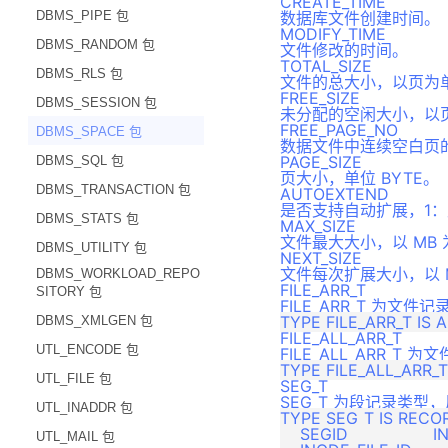
CREATE_TIME
DMDSC 注意事项
DBMS_PIPE 包
数据库文件创建时间。
MODIFY_TIME
版本升级
DBMS_RANDOM 包
文件修改的时间。
附录
TOTAL_SIZE
DBMS_RLS 包
文件的总大小，以页为
FREE_SIZE
DBMS_SESSION 包
未分配的空闲大小，以
FREE_PAGE_NO
DBMS_SPACE 包
数据文件中连续空白页
PAGE_SIZE
DBMS_SQL 包
页大小，单位 BYTE。
DBMS_TRANSACTION 包
AUTOEXTEND
是否支持自动扩展，1：
DBMS_STATS 包
MAX_SIZE
文件最大大小，以 MB
DBMS_UTILITY 包
NEXT_SIZE
文件每次扩展大小，以 
DBMS_WORKLOAD_REPO
FILE_ARR_T
SITORY 包
FILE_ARR_T 为
DBMS_XMLGEN 包
FILE_ALL_ARR_T
UTL_ENCODE 包
FILE_ALL_ARR_T
UTL_FILE 包
SEG_T
SEG_T 为段记录类
UTL_INADDR 包
TYPE SEG_T IS RECOR
    SEGID                 IN
UTL_MAIL 包