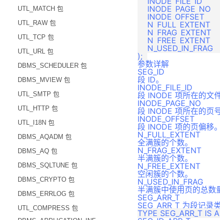
    INODE_FILE_ID	   SMALLINT,	 

    INODE_PAGE_NO	   INT, 

UTL_MATCH 包
    INODE_OFFSET	   SMALLINT, 

UTL_RAW 包
    N_FULL_EXTENT      
    N_FRAG_EXTENT	   INT, 

UTL_TCP 包
    N_FREE_EXTENT	   INT,

    N_USED_IN_FRAG    
UTL_URL 包
参数详解
DBMS_SCHEDULER 包
SEG_ID
段 ID。
DBMS_MVIEW 包
INODE_FILE_ID
UTL_SMTP 包
段 INODE 项所在的文件
INODE_PAGE_NO
UTL_HTTP 包
段 INODE 项所在的页
INODE_OFFSET
UTL_I18N 包
段 INODE 项的页偏移
N_FULL_EXTENT
DBMS_AQADM 包
全满簇的个数。
N_FRAG_EXTENT
DBMS_AQ 包
半满簇的个数。
N_FREE_EXTENT
DBMS_SQLTUNE 包
空闲簇的个数。
DBMS_CRYPTO 包
N_USED_IN_FRAG
半满簇中使用页的总数
DBMS_ERRLOG 包
SEG_ARR_T
SEG_ARR_T 为段
UTL_COMPRESS 包