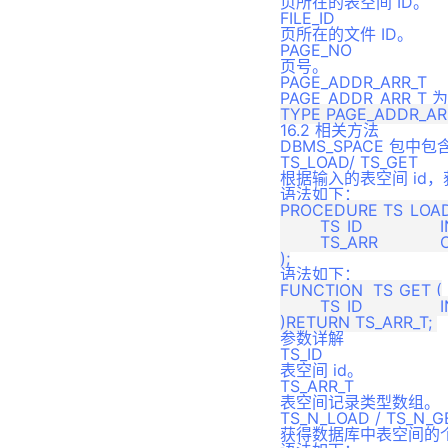
页所在的表空间 ID。
附录2 迁移默认类型映射关系
FILE_ID
页所在的文件 ID。
PAGE_NO
页号。
PAGE_ADDR_ARR_T
PAGE_ADDR_ARR
16.2 相关方法
DBMS_SPACE 包
TS_LOAD/ TS_GET
根据输入的表空间 id
语法如下：
PROCEDURE TS_LOAD
	TS_ID		IN		SMALLINT, 

	TS_ARR		OUT		TS_ARR_T

语法如下：
FUNCTION  TS_GET (

	TS_ID		IN		SMALLINT

参数详解
TS_ID
表空间 id。
TS_ARR_T
表空间记录类型数组。
TS_N_LOAD / TS_N_G
获得数据库中表空间的