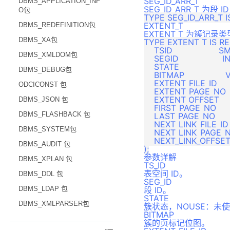
SEG_ID_ARR_T
DBMS_APPLICATION_INF
SEG_ID_ARR_T 为
O包
EXTENT_T
DBMS_REDEFINITION包
EXTENT_T 为簇
DBMS_XA包
TYPE EXTENT_T IS RE
    TSID                  
DBMS_XMLDOM包
    SEGID                 IN
    STATE 		          VARCHAR(5),

DBMS_DEBUG包
    BITMAP              
    EXTENT_FILE_ID    
ODCICONST 包
    EXTENT_PAGE_NO    
    EXTENT_OFFSET     
DBMS_JSON 包
    FIRST_PAGE_NO       
DBMS_FLASHBACK 包
    LAST_PAGE_NO        
    NEXT_LINK_FILE_ID 
DBMS_SYSTEM包
    NEXT_LINK_PAGE_NO 
    NEXT_LINK_OFFSET 
DBMS_AUDIT 包
参数详解
DBMS_XPLAN 包
TS_ID
表空间 ID。
DBMS_DDL 包
SEG_ID
DBMS_LDAP 包
段 ID。
STATE
DBMS_XMLPARSER包
簇状态，NOUSE：未使
BITMAP
簇的页标记位图。