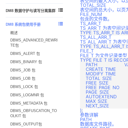
表空间的最大大小，以
TOTAL_SIZE
DMDSC 概述
DMSQL 程序调试
通信加密
附录 1
附录
基本概念与原理
表空间的总大小，以页

DM8 数据守护与读写分离集群
DMDSC 使用的环境
FILE_NUM
存储加密
附录 2
DM MPP 环境搭建与使用
包含的文件数。
概述
DMDSC 关键技术
加密引擎
TS_ARR_T
附录 3

DM8 系统包使用手册
DM MPP 主备系统
守护进程
TS_ARR_T 为表空
DMCSS 介绍
资源限制
附录 4
概述
DM MPP 系统管理
监视器
TS_ALL_ARR_T
DMDSC 的启动与退出
客体重用
DBMS_ADVANCED_REWRI
TS_ALL_ARR_T 为
动态视图
配置文件说明
TE包
DMDSC 故障处理
登录用户名密码增强加密
FILE_T
数据守护使用说明
DBMS_ALERT 包
FILE_T 为文件记录
DMDSC 节点重加入
登录用户名密码外部存储
TYPE FILE_T IS RECOR
数据守护搭建
DBMS_BINARY 包
DMDSC 配置文件
附录
    PATH	               VARCHAR(256), 

    CREATE_TIME 	       TIMESTAMP,

利用 DEM 工具搭建数据守护
DBMS_JOB 包
DMASM 介绍
    MODIFY_TIME   	       TIMESTAMP, 

版本升级
    TOTAL_SIZE 	           BIGINT, 

DBMS_LOB 包
DMASM 镜像介绍
    FREE_SIZE	           BIGINT, 

附录
DBMS_LOCK 包
    FREE_PAGE_NO	       BIGINT, 

DMDSC 搭建
    PAGE_SIZE 	           INT, 

DBMS_LOGMNR 包
    AUTOEXTEND  	       INT,

巧用服务名
    MAX_SIZE	           INT,

DBMS_METADATA 包
动态增加节点
    NEXT_SIZE             
DBMS_OBFUSCATION_TO
监控 DMDSC
参数详解
OLKIT 包
PATH
备份还原
数据库文件路径。
DBMS_OUTPUT包