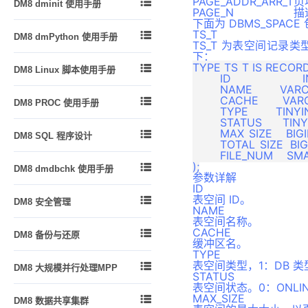
PAGE_ADDR_ARR_T
页

DM8 dminit 使用手册
如何在 DIsql 中使用脚本
管理索引
dmfldr 入门
PAGE_N
描
物化视图
dexp 和 dimp 应用实例
Logmnr 接口使用说明
下面为 DBMS_SPA
功能简介
管理触发器
dmfldr 实战
函数
TS_T

DM8 dmPython 使用手册
升级和降级
DM Node.js 编程指南
使用 dminit
TS_T 为表空间记录
管理视图、序列和同义词
dmldrp和dmldrc入门
一致性和并发性
下：
dmPython 简介
DM Go 编程指南
查看 dminit 参数
模式对象的常规管理
TYPE TS_T IS RECORD

DM8 Linux 脚本使用手册
dmldrp和dmldrc实战
外部函数
dmPython 安装
	ID 			INT,

DM XA 编程指南
dminit 参数详解
数据库布局和存储管理
	NAME        VARCHAR(128),

DM8 Linux 脚本使用手册
包
dmPython 接口详解
DM R2DBC编程指南
	CACHE       VARCHAR(20),


DM8 PROC 使用手册
dminit 高级主题
管理分区表和分区索引
	TYPE        TINYINT, 

类类型
dmDjango 驱动
附录
	STATUS      TINYINT,

概述
管理列存储表
自定义类型
	MAX_SIZE    BIGINT, 


DM8 SQL 程序设计
dmSQLAlchemy 方言包
预编译概念
	TOTAL_SIZE  BIGINT,

管理堆表
触发器
	FILE_NUM    SMALLINT 

概述
DBUtils 包
嵌入式程序的组成
全文检索

DM8 dmdbchk 使用手册
同义词
DMSQL 程序数据类型与操作符
参数详解
dmAsync 包
Oracle 兼容
管理事务
ID
DM8 dmdbchk 使用手册
外部链接
DMSQL 程序的定义、调用与删
dmPython_pool 包
表空间 ID。

DM8 安全管理
DB2 兼容
问题跟踪和解决
除
NAME
闪回
表空间名称。
概述
DM 嵌入式 SQL 高级功能
动态管理和性能视图
JSON
DMSQL 程序中的各种控制结构
CACHE

DM8 备份与还原
用户标识与鉴别
缓冲区名。
PRO*C 程序实例
查询优化
高级日志
DMSQL 程序中的 SQL 语句
TYPE
备份还原简介
自主访问控制
附录
表空间类型，1：DB 
SQL 调优

DM8 大规模并行处理MPP
自定义运算符
DMSQL 程序异常处理
备份还原原理
STATUS
强制访问控制
故障恢复
表空间状态。0：ONLINE
自定义集函数
引言
基于 C、JAVA 语法的 DMSQL
备份还原实战
MAX_SIZE

DM8 数据共享集群
程序
审计
版本升级
XML数据解析
概述