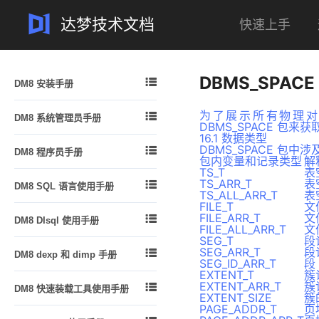
达梦技术文档
快速上手
案例
问答
一体机
专栏
DBMS_SPACE

DM8 安装手册
安装简介
为了展示所有物理对

DM8 系统管理员手册
安装及卸载
DBMS_SPACE 包来
16.1 数据类型
DM 逻辑结构概述
许可证 (License) 的安装
DBMS_SPACE 包

DM8 程序员手册
DM 物理存储结构
包内变量和记录类型
解
数据库配置工具使用说明
TS_T
表
概述
DM 内存结构
TS_ARR_T
表

DM8 SQL 语言使用手册
注意事项
DPI 编程指南
TS_ALL_ARR_T
表
管理 DM 线程
FILE_T
文
结构化查询语言 DM_SQL 简介
DM ODBC 编程指南
FILE_ARR_T
文

DM8 DIsql 使用手册
DM 系统管理员
手册中的示例说明
FILE_ALL_ARR_T
文
DM JDBC 编程指南
SEG_T
段
功能简介
创建和配置 DM 数据库
数据定义语句
SEG_ARR_T
段

DM8 dexp 和 dimp 手册
.NET Data Provider 编程指南
DIsql 入门
SEG_ID_ARR_T
段
启动和关闭数据库
数据查询语句
EXTENT_T
簇
功能简介
DM PHP 编程指南
DIsql 环境变量设置
管理模式对象的空间
EXTENT_ARR_T
簇

DM8 快速装载工具使用手册
数据的插入、删除和修改
dexp 逻辑导出
EXTENT_SIZE
簇
DM FLDR 编程指南
DIsql 常用命令
管理表
PAGE_ADDR_T
页
概述
视图
dimp 逻辑导入
DM DEXP/DIMP JNI编程指南