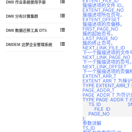
EXTENT_FILE_ID

DM8 作业系统使用手册
簇描述项的文件 ID。
EXTENT_PAGE_NO
功能简介
簇描述项所在页号。

DM8 分布计算集群
EXTENT_OFFSET
创建作业环境
簇描述项的页偏移。
DMDPC 概述
操作员
FIRST_PAGE_NO

DM8 数据迁移工具 DTS
簇的起始页号。
基本概念和技术指标
作业
LAST_PAGE_NO
DTS 功能简介
DMDPC使用须知
簇的终止页号。

DMDEM 达梦企业管理系统
警报
NEXT_LINK_FILE_ID
DTS 入门
DMDPC的关键技术
下一个簇描述项的文件号
使用手册
监控作业
DTS 代理
NEXT_LINK_PAGE_NO
DMDPC配置
下一个簇描述项的页号
版本说明
一个典型示例
DTS 迁移
NEXT_LINK_OFFSET
DMDPC 集群部署
下一个簇描述项的页偏
DTS 对比
EXTENT_ARR_T
DMDPC 集群的管理与使用
EXTENT_ARR_T
DTS 评估
快速装载工具
PAGE_ADDR_T
DTS 转换
查询分析
PAGE_ADDR_T 
元数据管理
TYPE PAGE_ADDR_T I
SQL调优
    TS_ID                 
作业调度
	FILE_ID		           SMALLINT, 

相关系统表和动态视图
    PAGE_NO               
从 ORACLE 到 DM 迁移实践
参数详解
附录1 默认驱动信息
TS_ID