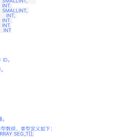
  INT, 

 INT

 ID。
号。
。
量。
记录类型数组，类型定义如下：