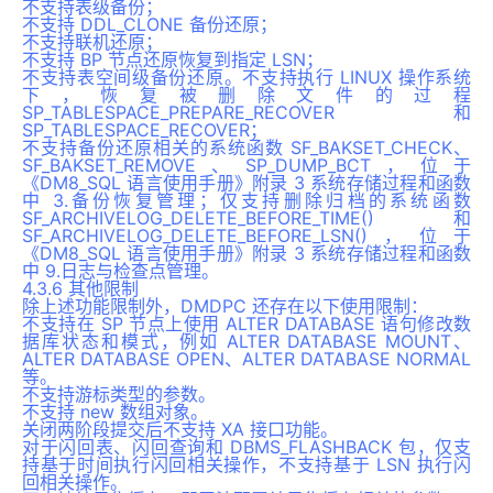
不支持表级备份；
不支持 DDL_CLONE 备份还原；
不支持联机还原；
不支持 BP 节点还原恢复到指定 LSN；
不支持表空间级备份还原。不支持执行 LINUX 操作系统
下，恢复被删除文件的过程
SP_TABLESPACE_PREPARE_RECOVER 和
SP_TABLESPACE_RECOVER；
不支持备份还原相关的系统函数 SF_BAKSET_CHECK、
SF_BAKSET_REMOVE、SP_DUMP_BCT，位于
《DM8_SQL 语言使用手册》附录 3 系统存储过程和函数
中 3.备份恢复管理；仅支持删除归档的系统函数
SF_ARCHIVELOG_DELETE_BEFORE_TIME()和
SF_ARCHIVELOG_DELETE_BEFORE_LSN()，位于
《DM8_SQL 语言使用手册》附录 3 系统存储过程和函数
中 9.日志与检查点管理。
4.3.6 其他限制
除上述功能限制外，DMDPC 还存在以下使用限制：
不支持在 SP 节点上使用 ALTER DATABASE 语句修改数
据库状态和模式，例如 ALTER DATABASE MOUNT、
ALTER DATABASE OPEN、ALTER DATABASE NORMAL
等。
不支持游标类型的参数。
不支持 new 数组对象。
关闭两阶段提交后不支持 XA 接口功能。
对于闪回表、闪回查询和 DBMS_FLASHBACK 包，仅支
持基于时间执行闪回相关操作，不支持基于 LSN 执行闪
回相关操作。