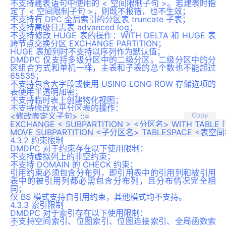
不支持建表语句中使用的 < 空间限制子句 >。若建表时指
定了 < 空间限制子句 >，则既不报错，也不生效；
不支持有 DPC 全局索引的分区表 truncate 子表；
不支持高级日志表 advanced log；
不支持修改 HUGE 表的操作：WITH DELTA 和 HUGE 表
跨节点交换分区 EXCHANGE PARTITION；
HUGE 表加列时不支持以序列作为默认值；
DMDPC 仅支持多级分区中的二级分区。二级分区中的分
区组合方式和单机一样，主表和子表的总个数也不能超过
65535；
不支持包含大字段或使用 USING LONG ROW 存储选项的
表使用半透明加密；
不支持临时表上创建物化视图；
不支持修改水平分区表的操作：
<修改表定义子句> ::=

Copy
EXCHANGE < SUBPARTITION > <分区名> WITH TABLE 
4.3.2 约束限制
DMDPC 对于约束存在以下使用限制：
不支持虚拟列上的非空约束；
不支持 DOMAIN 的 CHECK 约束；
引用约束必须包含分布列，即引用表中的引用列和被引用
表中的被引用列都必需包含分布列，且分布情况完全相
同；
仅 BS 模式支持自引用约束，其他模式均不支持。
4.3.3 索引限制
DMDPC 对于索引存在以下使用限制：
不支持空间索引、位图索引、位图连接索引、全局函数索