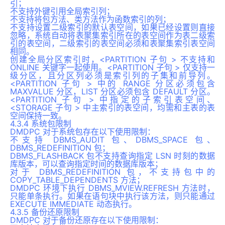
引；
不支持外键引用全局索引列；
不支持将包方法、类方法作为函数索引的列；
不支持设置二级索引的默认表空间，如果已经设置则直接
忽略，系统自动将表聚集索引所在的表空间作为表二级索
引的表空间，二级索引的表空间必须和表聚集索引表空间
相同。
创建全局分区索引时，<PARTITION 子句 > 不支持和
ONLINE 关键字一起使用。<PARTITION 子句 > 仅支持一
级分区，且分区列必须是索引列的子集和前导列。
<PARTITION 子句 > 中的 RANGE 分区必须包含
MAXVALUE 分区，LIST 分区必须包含 DEFAULT 分区。
<PARTITION 子句 > 中指定的子索引表空间、
<STORAGE 子句 > 中主索引的表空间，均需和主表的表
空间保持一致。
4.3.4 系统包限制
DMDPC 对于系统包存在以下使用限制：
不支持 DBMS_AUDIT 包、DBMS_SPACE 包、
DBMS_REDEFINITION 包；
DBMS_FLASHBACK 包不支持查询指定 LSN 时刻的数据
库版本，可以查询指定时间的数据库版本；
对于 DBMS_REDEFINITION 包，不支持包中的
COPY_TABLE_DEPENDENTS 方法；
DMDPC 环境下执行 DBMS_MVIEW.REFRESH 方法时，
只能单条执行。如果在语句块中执行该方法，则只能通过
EXECUTE IMMEDIATE 动态执行。
4.3.5 备份还原限制
DMDPC 对于备份还原存在以下使用限制：