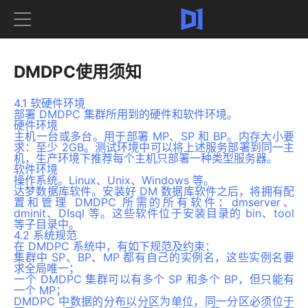
DMDPC使用须知
4.1 软硬件环境
部署 DMDPC 集群所用到的硬件和软件环境。
硬件环境
主机一台或多台。用于部署 MP、SP 和 BP。内存大小要
求：至少 2GB。测试环境中可以将上述服务部署到同一主
机，生产环境下推荐每个主机只部署一种类型服务器。
软件环境
操作系统。Linux、Unix、Windows 等。
达梦数据库软件。安装好 DM 数据库软件之后，将拥有配
置和管理 DMDPC 所需的所有软件：dmserver、
dminit、DIsql 等。这些软件位于安装目录的 bin、tool
等子目录中。
4.2 系统规范
在 DMDPC 系统中，有如下规范及约束：
集群中 SP、BP、MP 都有自己的实例名，这些实例名要
求全局唯一；
一个 DMDPC 集群可以有多个 SP 和多个 BP，但只能有
一个 MP；
DMDPC 中数据的分布以分区为单位，同一分区必须位于