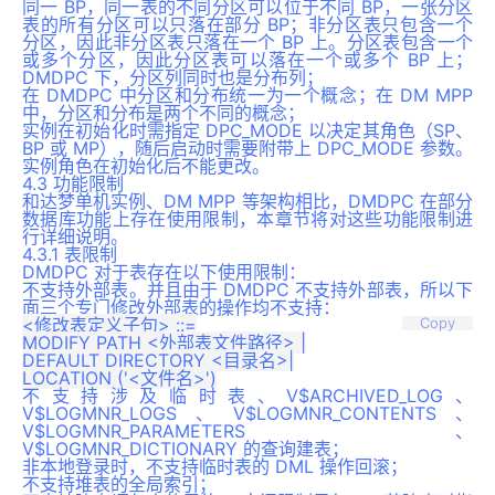
同一 BP，同一表的不同分区可以位于不同 BP，一张分区
表的所有分区可以只落在部分 BP；非分区表只包含一个
分区，因此非分区表只落在一个 BP 上。分区表包含一个
或多个分区，因此分区表可以落在一个或多个 BP 上；
DMDPC 下，分区列同时也是分布列；
在 DMDPC 中分区和分布统一为一个概念；在 DM MPP
中，分区和分布是两个不同的概念；
实例在初始化时需指定 DPC_MODE 以决定其角色（SP、
BP 或 MP），随后启动时需要附带上 DPC_MODE 参数。
实例角色在初始化后不能更改。
4.3 功能限制
和达梦单机实例、DM MPP 等架构相比，DMDPC 在部分
数据库功能上存在使用限制，本章节将对这些功能限制进
行详细说明。
4.3.1 表限制
DMDPC 对于表存在以下使用限制：
不支持外部表。并且由于 DMDPC 不支持外部表，所以下
面三个专门修改外部表的操作均不支持：
<修改表定义子句> ::=

Copy
MODIFY PATH <外部表文件路径> |

DEFAULT DIRECTORY <目录名>|

不支持涉及临时表、V$ARCHIVED_LOG、
V$LOGMNR_LOGS、V$LOGMNR_CONTENTS、
V$LOGMNR_PARAMETERS、
V$LOGMNR_DICTIONARY 的查询建表；
非本地登录时，不支持临时表的 DML 操作回滚；
不支持堆表的全局索引；